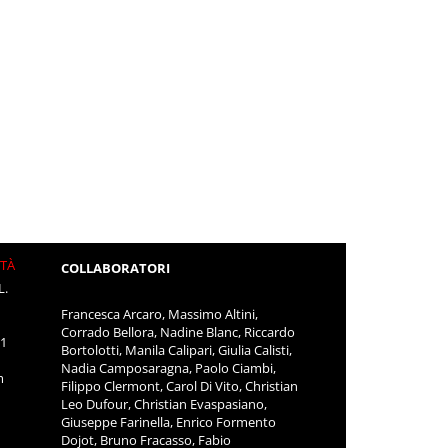
ITÀ
COLLABORATORI
L.
Francesca Arcaro, Massimo Altini,
Corrado Bellora, Nadine Blanc, Riccardo
11
Bortolotti, Manila Calipari, Giulia Calisti,
Nadia Camposaragna, Paolo Ciambi,
m
Filippo Clermont, Carol Di Vito, Christian
Leo Dufour, Christian Evaspasiano,
Giuseppe Farinella, Enrico Formento
Dojot, Bruno Fracasso, Fabio