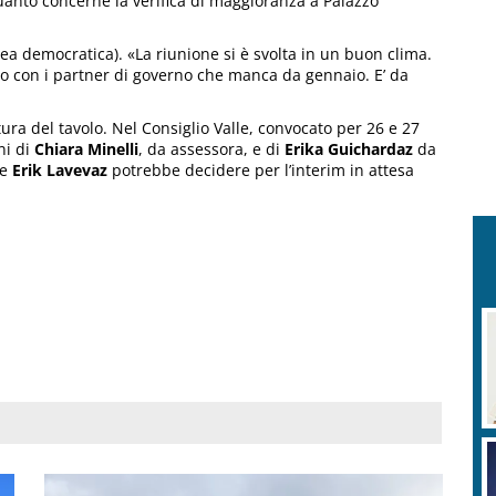
anto concerne la verifica di maggioranza a Palazzo
a democratica). «La riunione si è svolta in un buon clima.
to con i partner di governo che manca da gennaio. E’ da
ra del tavolo. Nel Consiglio Valle, convocato per 26 e 27
ni di
Chiara Minelli
, da assessora, e di
Erika Guichardaz
da
te
Erik Lavevaz
potrebbe decidere per l’interim in attesa