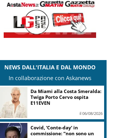
NEWS DALL'ITALIA E DAL MONDO
In collaborazione con Askanews
Sogin: in 2025 utile balza oltre
2,5 mln, decommissioning al
47,7%
il 06/08/2026
“Una notte di Casanova” di
Migliorini chiude Festival