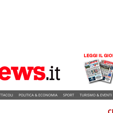
TTACOLI
POLITICA & ECONOMIA
SPORT
TURISMO & EVENTI
C