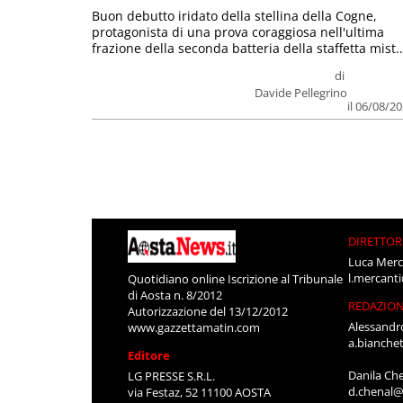
Buon debutto iridato della stellina della Cogne,
protagonista di una prova coraggiosa nell'ultima
frazione della seconda batteria della staffetta mist..
di
Davide Pellegrino
il 06/08/2
DIRETTOR
Luca Merc
l.mercant
Quotidiano online Iscrizione al Tribunale
di Aosta n. 8/2012
REDAZIO
Autorizzazione del 13/12/2012
Alessandr
www.gazzettamatin.com
a.bianche
Editore
Danila Ch
LG PRESSE S.R.L.
d.chenal@
via Festaz, 52 11100 AOSTA