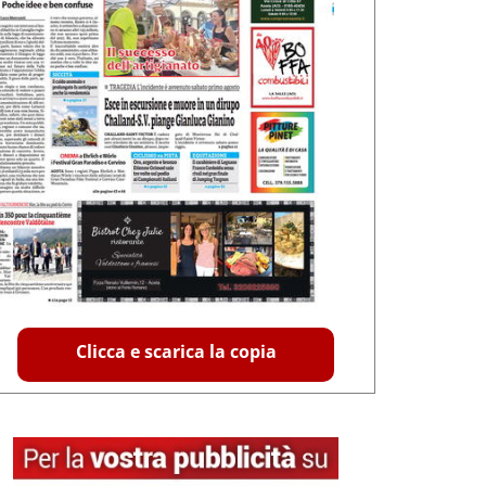
Clicca e scarica la copia