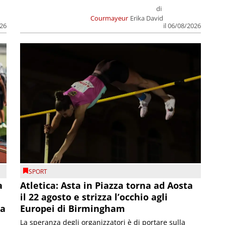
di
Courmayeur
Erika David
026
il 06/08/2026
SPORT
a
Atletica: Asta in Piazza torna ad Aosta
il 22 agosto e strizza l’occhio agli
la
Europei di Birmingham
La speranza degli organizzatori è di portare sulla