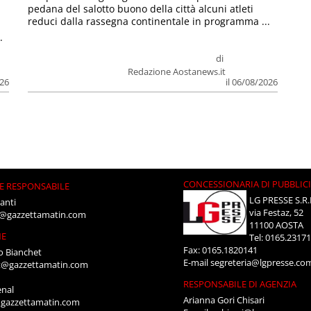
pedana del salotto buono della città alcuni atleti
reduci dalla rassegna continentale in programma ...
.
di
Redazione Aostanews.it
026
il 06/08/2026
CONCESSIONARIA DI PUBBLIC
E RESPONSABILE
LG PRESSE S.R.
anti
via Festaz, 52
i@gazzettamatin.com
11100 AOSTA
NE
Tel: 0165.2317
Fax: 0165.1820141
o Bianchet
E-mail
segreteria@lgpresse.co
t@gazzettamatin.com
RESPONSABILE DI AGENZIA
enal
Arianna Gori Chisari
gazzettamatin.com