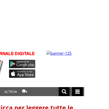
ALTRO
licca per leggere tutte le