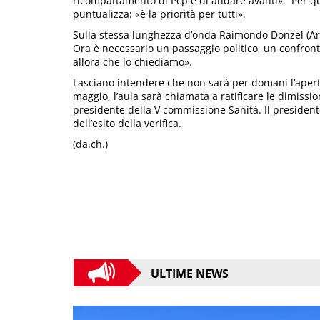
ricompattamento di Pcp e di andare avanti». Per qu
puntualizza: «è la priorità per tutti».
Sulla stessa lunghezza d’onda Raimondo Donzel (Are
Ora è necessario un passaggio politico, un confron
allora che lo chiediamo».
Lasciano intendere che non sarà per domani l’apertu
maggio, l’aula sarà chiamata a ratificare le dimissio
presidente della V commissione Sanità. Il presiden
dell’esito della verifica.
(da.ch.)
ULTIME NEWS