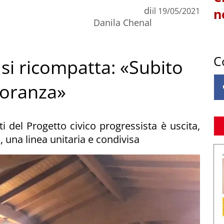
di
il
19/05/2021
n
Danila Chenal
C
 si ricompatta: «Subito
ioranza»
 del Progetto civico progressista è uscita,
, una linea unitaria e condivisa