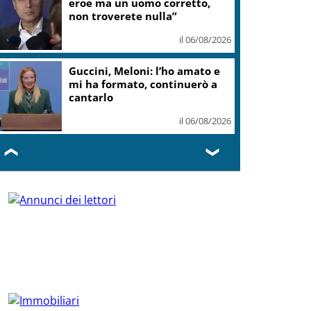
teatro Volterra
il 06/08/2026
Valle d’Aosta, torna la festa
del lardo di Arnad: c’è anche il
gelato
il 06/08/2026
❮
❯