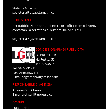
Stefania Muscolo
segreteria@gazzettamatin.com
CONTATTACI
Per pubblicazione annunci, necrologi, offro e cerco lavoro,
contattare la segreteria al numero: 0165/231711
segreteria@gazzettamatin.com
CONCESSIONARIA DI PUBBLICITÀ
LG PRESSE S.R.L.
via Festaz, 52
11100 AOSTA
Tel: 0165.231711
Fax: 0165.1820141
E-mail
segreteria@lgpresse.com
RESPONSABILE DI AGENZIA
Arianna Gori Chisari
E-mail
a.chisari@lgpresse.com
Account
Luca Torino