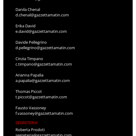
Danila Chenal
d.chenal@gazzettamatin.com
Erika David
e.david@gazzettamatin.com
Davide Pellegrino
d.pellegrino@gazzettamatin.com
Cinzia Timpano
c.timpano@gazzettamatin.com
Arianna Papalia
a.papalia@gazzettamatin.com
Thomas Piccot
t.piccot@gazzettamatin.com
Fausto Vassoney
f.vassoney@gazzettamatin.com
SEGRETERIA
Roberta Prodoti
segreteria@gazzettamatin.com