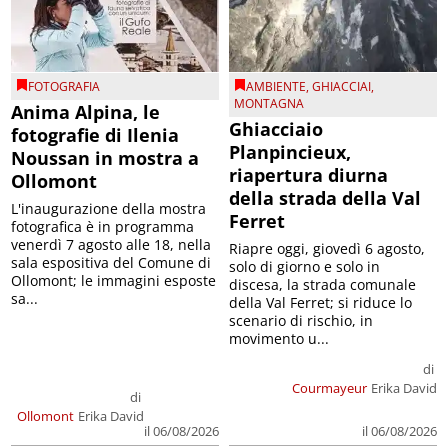
FOTOGRAFIA
AMBIENTE
,
GHIACCIAI
,
MONTAGNA
Anima Alpina, le
Ghiacciaio
fotografie di Ilenia
Planpincieux,
Noussan in mostra a
riapertura diurna
Ollomont
della strada della Val
L'inaugurazione della mostra
Ferret
fotografica è in programma
venerdì 7 agosto alle 18, nella
Riapre oggi, giovedì 6 agosto,
sala espositiva del Comune di
solo di giorno e solo in
Ollomont; le immagini esposte
discesa, la strada comunale
sa...
della Val Ferret; si riduce lo
scenario di rischio, in
movimento u...
di
Courmayeur
Erika David
di
Ollomont
Erika David
il 06/08/2026
il 06/08/2026