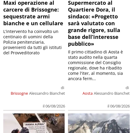
Maxi operazione al
Supermercato al
carcere di Brissogne:
Quartiere Dora, il
sequestrate armi
sindaco: «Progetto
bianche e un cellulare
sarà valutato con
grande rigore, sulla
L'intervento ha coinvolto un
base dell’interesse
centinaio di uomini della
Polizia penitenziaria,
pubblico»
provenienti da tutti gli istituti
Il primo cittadino di Aosta è
del Provveditorato
stato audito nella quarta
commissione del Consiglio
regionale, dove ha ribadito
come l'iter, al momento, sia
ancora ferm...
di
di
Brissogne
Alessandro Bianchet
Aosta
Alessandro Bianchet
il 06/08/2026
il 06/08/2026