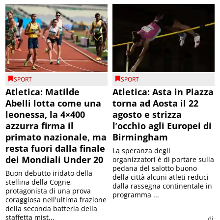
SPORT
SPORT
Atletica: Matilde
Atletica: Asta in Piazza
Abelli lotta come una
torna ad Aosta il 22
leonessa, la 4×400
agosto e strizza
azzurra firma il
l’occhio agli Europei di
primato nazionale, ma
Birmingham
resta fuori dalla finale
La speranza degli
dei Mondiali Under 20
organizzatori è di portare sulla
pedana del salotto buono
Buon debutto iridato della
della città alcuni atleti reduci
stellina della Cogne,
dalla rassegna continentale in
protagonista di una prova
programma ...
coraggiosa nell'ultima frazione
della seconda batteria della
staffetta mist...
di