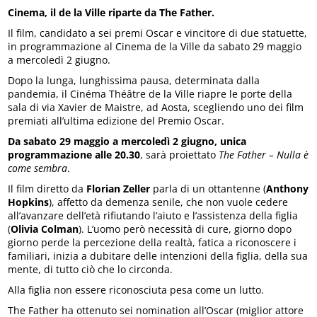
Cinema, il de la Ville riparte da The Father.
Il film, candidato a sei premi Oscar e vincitore di due statuette,
in programmazione al Cinema de la Ville da sabato 29 maggio
a mercoledì 2 giugno.
Dopo la lunga, lunghissima pausa, determinata dalla
pandemia, il Cinéma Théâtre de la Ville riapre le porte della
sala di via Xavier de Maistre, ad Aosta, scegliendo uno dei film
premiati all’ultima edizione del Premio Oscar.
Da sabato 29 maggio a mercoledì 2 giugno, unica
programmazione alle 20.30
, sarà proiettato
The Father – Nulla è
come sembra
.
Il film diretto da
Florian Zeller
parla di un ottantenne (
Anthony
Hopkins
), affetto da demenza senile, che non vuole cedere
all’avanzare dell’età rifiutando l’aiuto e l’assistenza della figlia
(
Olivia Colman
). L’uomo però necessità di cure, giorno dopo
giorno perde la percezione della realtà, fatica a riconoscere i
familiari, inizia a dubitare delle intenzioni della figlia, della sua
mente, di tutto ciò che lo circonda.
Alla figlia non essere riconosciuta pesa come un lutto.
The Father ha ottenuto sei nomination all’Oscar (miglior attore