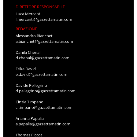
DIRETTORE RESPONSABILE
Luca Mercanti
l.mercanti@gazzettamatin.com
REDAZIONE
Alessandro Bianchet
a.bianchet@gazzettamatin.com
Danila Chenal
d.chenal@gazzettamatin.com
Erika David
e.david@gazzettamatin.com
Davide Pellegrino
d.pellegrino@gazzettamatin.com
Cinzia Timpano
c.timpano@gazzettamatin.com
Arianna Papalia
a.papalia@gazzettamatin.com
Thomas Piccot