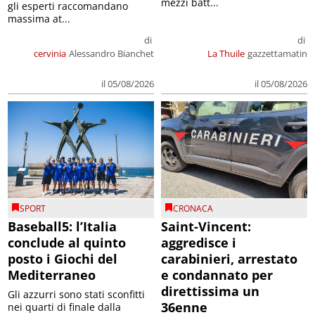
mezzi batt...
gli esperti raccomandano
massima at...
di
di
cervinia
Alessandro Bianchet
La Thuile
gazzettamatin
il 05/08/2026
il 05/08/2026
SPORT
CRONACA
Baseball5: l’Italia
Saint-Vincent:
conclude al quinto
aggredisce i
posto i Giochi del
carabinieri, arrestato
Mediterraneo
e condannato per
direttissima un
Gli azzurri sono stati sconfitti
36enne
nei quarti di finale dalla