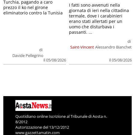
Turchia, pagando a caro
I fatti sono avvenuti nella
prezzo il ko nel girone
giornata di ieri nella cittadina
eliminatorio contro la Tunisia
termale, dove i carabinieri
erano stati allertati per un
uomo che disturbava i
passanti. ...
di
Saint-Vincent
Alessandro Bianchet
di
Davide Pellegrino
il 05/08/2026
il 05/08/2026
Quotidiano online Iscrizione al Tribunale di Aosta n.
8/2012
Autorizzazione del 13/12/2012
www.gazzettamatin.com