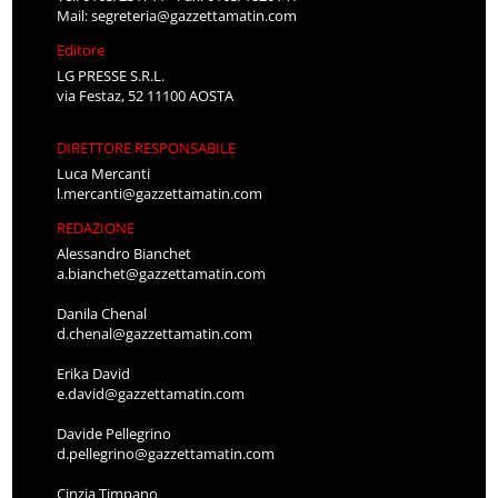
Mail:
segreteria@gazzettamatin.com
Editore
LG PRESSE S.R.L.
via Festaz, 52 11100 AOSTA
DIRETTORE RESPONSABILE
Luca Mercanti
l.mercanti@gazzettamatin.com
REDAZIONE
Alessandro Bianchet
a.bianchet@gazzettamatin.com
Danila Chenal
d.chenal@gazzettamatin.com
Erika David
e.david@gazzettamatin.com
Davide Pellegrino
d.pellegrino@gazzettamatin.com
Cinzia Timpano