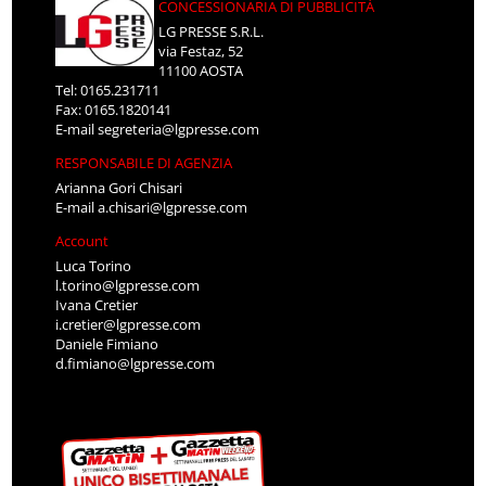
CONCESSIONARIA DI PUBBLICITÀ
LG PRESSE S.R.L.
via Festaz, 52
11100 AOSTA
Tel: 0165.231711
Fax: 0165.1820141
E-mail
segreteria@lgpresse.com
RESPONSABILE DI AGENZIA
Arianna Gori Chisari
E-mail
a.chisari@lgpresse.com
Account
Luca Torino
l.torino@lgpresse.com
Ivana Cretier
i.cretier@lgpresse.com
Daniele Fimiano
d.fimiano@lgpresse.com