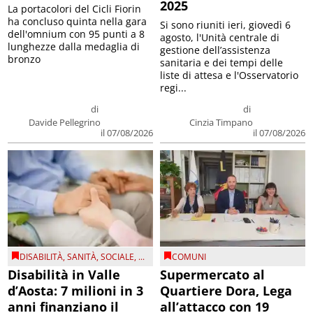
2025
La portacolori del Cicli Fiorin
ha concluso quinta nella gara
Si sono riuniti ieri, giovedì 6
dell'omnium con 95 punti a 8
agosto, l'Unità centrale di
lunghezze dalla medaglia di
gestione dell’assistenza
bronzo
sanitaria e dei tempi delle
liste di attesa e l'Osservatorio
regi...
di
di
Davide Pellegrino
Cinzia Timpano
il 07/08/2026
il 07/08/2026
DISABILITÀ
,
SANITÀ
,
SOCIALE
, ...
COMUNI
Disabilità in Valle
Supermercato al
d’Aosta: 7 milioni in 3
Quartiere Dora, Lega
anni finanziano il
all’attacco con 19