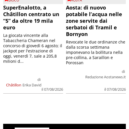
GIOCO
AOSTA
SuperEnalotto, a
Aosta: di nuovo
Châtillon centrato un
potabile l’acqua nelle
“5” da oltre 19 mila
zone servite dai
euro
serbatoi di Tramil e
Bornyon
La giocata vincente alla
Tabaccheria Chameran nel
Revocate le due ordinanze che
concorso di giovedì 6 agosto; il
dalla scorsa settimana
jackpot per l'estrazione di
imponevano la bollitura nella
oggi, venerdì 7, sale a 205,8
pre-collina, a Saraillon e
milioni d...
Porossan
di
Redazione Aostanews.it
di
Châtillon
Erika David
il 07/08/2026
il 07/08/2026