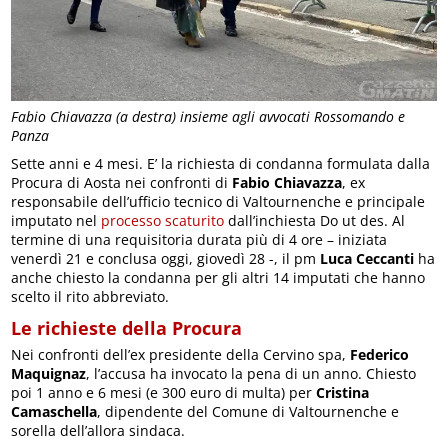
Fabio Chiavazza (a destra) insieme agli avvocati Rossomando e
Panza
Sette anni e 4 mesi. E’ la richiesta di condanna formulata dalla
Procura di Aosta nei confronti di
Fabio Chiavazza
, ex
responsabile dell’ufficio tecnico di Valtournenche e principale
imputato nel
processo scaturito
dall’inchiesta Do ut des. Al
termine di una requisitoria durata più di 4 ore – iniziata
venerdì 21 e conclusa oggi, giovedì 28 -, il pm
Luca Ceccanti
ha
anche chiesto la condanna per gli altri 14 imputati che hanno
scelto il rito abbreviato.
Le richieste della Procura
Nei confronti dell’ex presidente della Cervino spa,
Federico
Maquignaz
, l’accusa ha invocato la pena di un anno. Chiesto
poi 1 anno e 6 mesi (e 300 euro di multa) per
Cristina
Camaschella
, dipendente del Comune di Valtournenche e
sorella dell’allora sindaca.