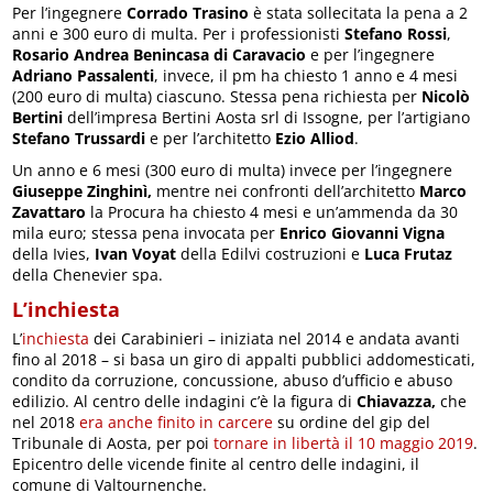
Per l’ingegnere
Corrado Trasino
è stata sollecitata la pena a 2
anni e 300 euro di multa. Per i professionisti
Stefano Rossi
,
Rosario Andrea Benincasa di Caravacio
e per l’ingegnere
Adriano Passalenti
, invece, il pm ha chiesto 1 anno e 4 mesi
(200 euro di multa) ciascuno. Stessa pena richiesta per
Nicolò
Bertini
dell’impresa Bertini Aosta srl di Issogne, per l’artigiano
Stefano Trussardi
e per l’architetto
Ezio Alliod
.
Un anno e 6 mesi (300 euro di multa) invece per l’ingegnere
Giuseppe Zinghinì,
mentre nei confronti dell’architetto
Marco
Zavattaro
la Procura ha chiesto 4 mesi e un’ammenda da 30
mila euro; stessa pena invocata per
Enrico Giovanni Vigna
della Ivies,
Ivan Voyat
della Edilvi costruzioni e
Luca Frutaz
della Chenevier spa.
L’inchiesta
L’
inchiesta
dei Carabinieri – iniziata nel 2014 e andata avanti
fino al 2018 – si basa un giro di appalti pubblici addomesticati,
condito da corruzione, concussione, abuso d’ufficio e abuso
edilizio. Al centro delle indagini c’è la figura di
Chiavazza,
che
nel 2018
era anche finito in carcere
su ordine del gip del
Tribunale di Aosta, per poi
tornare in libertà il 10 maggio 2019
.
Epicentro delle vicende finite al centro delle indagini, il
comune di Valtournenche.