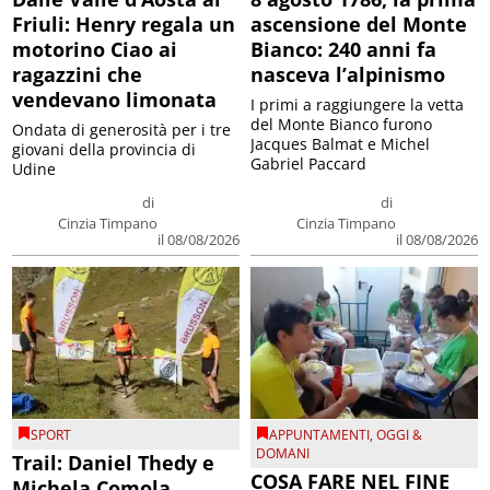
Friuli: Henry regala un
ascensione del Monte
motorino Ciao ai
Bianco: 240 anni fa
ragazzini che
nasceva l’alpinismo
vendevano limonata
I primi a raggiungere la vetta
del Monte Bianco furono
Ondata di generosità per i tre
Jacques Balmat e Michel
giovani della provincia di
Gabriel Paccard
Udine
di
di
Cinzia Timpano
Cinzia Timpano
il 08/08/2026
il 08/08/2026
SPORT
APPUNTAMENTI
,
OGGI &
DOMANI
Trail: Daniel Thedy e
COSA FARE NEL FINE
Michela Comola