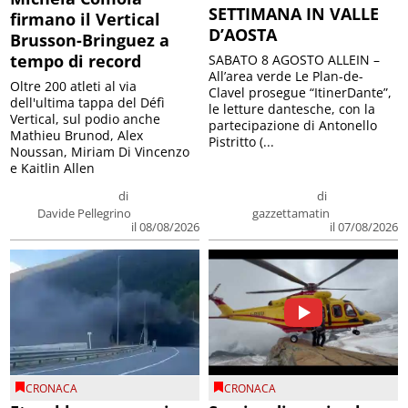
SETTIMANA IN VALLE
firmano il Vertical
D’AOSTA
Brusson-Bringuez a
tempo di record
SABATO 8 AGOSTO ALLEIN –
All’area verde Le Plan-de-
Oltre 200 atleti al via
Clavel prosegue “ItinerDante”,
dell'ultima tappa del Défì
le letture dantesche, con la
Vertical, sul podio anche
partecipazione di Antonello
Mathieu Brunod, Alex
Pistritto (...
Noussan, Miriam Di Vincenzo
e Kaitlin Allen
di
di
Davide Pellegrino
gazzettamatin
il 08/08/2026
il 07/08/2026
CRONACA
CRONACA