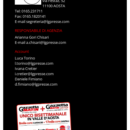
via Festaz, 52
11100 AOSTA
Tel: 0165.231711
Fax: 0165.1820141
E-mail
segreteria@lgpresse.com
RESPONSABILE DI AGENZIA
Arianna Gori Chisari
E-mail
a.chisari@lgpresse.com
Account
Luca Torino
l.torino@lgpresse.com
Ivana Cretier
i.cretier@lgpresse.com
Daniele Fimiano
d.fimiano@lgpresse.com