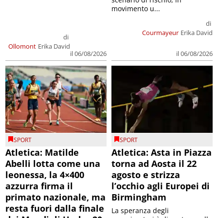
movimento u...
di
Courmayeur
Erika David
di
Ollomont
Erika David
il 06/08/2026
il 06/08/2026
SPORT
SPORT
Atletica: Matilde
Atletica: Asta in Piazza
Abelli lotta come una
torna ad Aosta il 22
leonessa, la 4×400
agosto e strizza
azzurra firma il
l’occhio agli Europei di
primato nazionale, ma
Birmingham
resta fuori dalla finale
La speranza degli