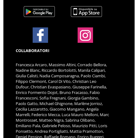
COLLABORATORI
Francesca Arcaro, Massimo Altini, Corrado Bellora,
Nadine Blanc, Riccardo Bortolotti, Manila Calipari,
Giulia Calisti, Nadia Camposaragna, Paolo Ciambi,
Filippo Clermont, Carol Di Vito, Christian Leo
Dufour, Christian Evaspasiano, Giuseppe Farinella,
Enrico Formento Dojot, Bruno Fracasso, Fabio
Francesconi, Sofia Fregnani, Giorgia Gambino,
Paolo Gatto, Michael Ghignone, Marlène Jorrioz,
Cecilia Lazzarotto, Giacomo Mangano, Angela
Marrelli, Federico Mecca, Luca Mauro Melloni, Marc
Montrosset, Matteo Nigra, Sabrina Olibano,
Emiliano Pala, Gabriele Peloso, Maurizio Pitti, Loris
Ponsetto, Andrea Portigliatti, Mattia Pramotton,
Deniel Pession, Raffaele Romano, Enrico Ruggeri,