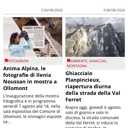
il 06/08/2026
il 06/08/2026
FOTOGRAFIA
AMBIENTE
,
GHIACCIAI
,
MONTAGNA
Anima Alpina, le
Ghiacciaio
fotografie di Ilenia
Planpincieux,
Noussan in mostra a
riapertura diurna
Ollomont
della strada della Val
L'inaugurazione della mostra
Ferret
fotografica è in programma
venerdì 7 agosto alle 18, nella
Riapre oggi, giovedì 6 agosto,
sala espositiva del Comune di
solo di giorno e solo in
Ollomont; le immagini esposte
discesa, la strada comunale
sa...
della Val Ferret; si riduce lo
scenario di rischio, in