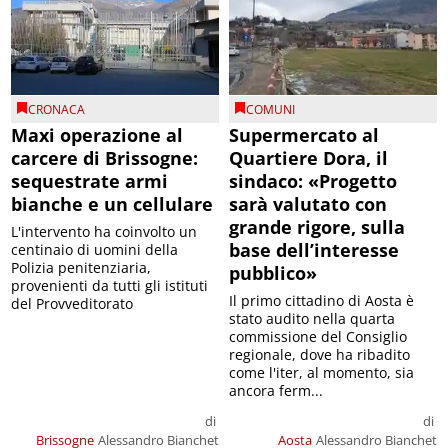
CRONACA
COMUNI
Maxi operazione al
Supermercato al
carcere di Brissogne:
Quartiere Dora, il
sequestrate armi
sindaco: «Progetto
bianche e un cellulare
sarà valutato con
grande rigore, sulla
L'intervento ha coinvolto un
base dell’interesse
centinaio di uomini della
Polizia penitenziaria,
pubblico»
provenienti da tutti gli istituti
Il primo cittadino di Aosta è
del Provveditorato
stato audito nella quarta
commissione del Consiglio
regionale, dove ha ribadito
come l'iter, al momento, sia
ancora ferm...
di
di
Brissogne
Alessandro Bianchet
Aosta
Alessandro Bianchet