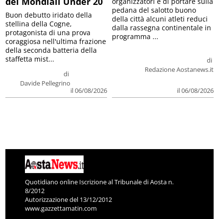
dei Mondiali Under 20
organizzatori è di portare sulla
pedana del salotto buono
Buon debutto iridato della
della città alcuni atleti reduci
stellina della Cogne,
dalla rassegna continentale in
protagonista di una prova
programma ...
coraggiosa nell'ultima frazione
della seconda batteria della
staffetta mist...
di
Redazione Aostanews.it
di
Davide Pellegrino
il 06/08/2026
il 06/08/2026
Quotidiano online Iscrizione al Tribunale di Aosta n.
8/2012
Autorizzazione del 13/12/2012
www.gazzettamatin.com