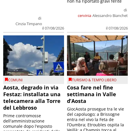
non ha riportato gravi ferite
di
cervinia
Alessandro Bianchet
di
Cinzia Timpano
il 07/08/2026
il 07/08/2026
COMUNI
TURISMO & TEMPO LIBERO
Aosta, degrado in via
Cosa fare nel fine
Festaz: installata una
settimana in Valle
telecamera alla Torre
d’Aosta
del Lebbroso
GiocAosta prosegue tra le vie
del capoluogo; a Brissogne
Prime contromosse
entra nel vivo la Feta de
dell'amministrazione
l’Oumbra; Etroubles ospita la
comunale dopo l'esposto
Veillà; a Chamois tocca al