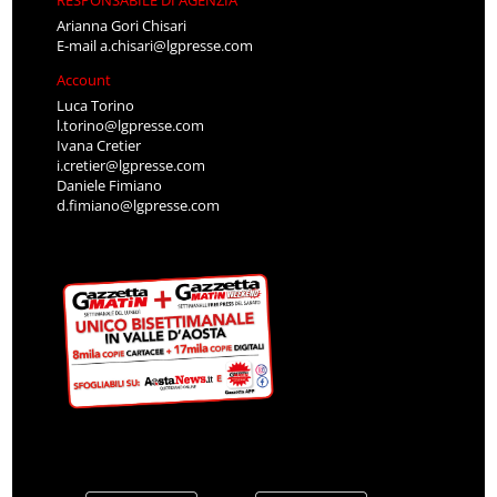
Arianna Gori Chisari
E-mail
a.chisari@lgpresse.com
Account
Luca Torino
l.torino@lgpresse.com
Ivana Cretier
i.cretier@lgpresse.com
Daniele Fimiano
d.fimiano@lgpresse.com