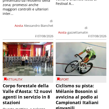
presentato da residenti della
Festival A...
zona; promessi anche
maggiori controlli e ulteriori
inter...
di
Aosta
Alessandro Bianchet
di
Aosta
gazzettamatin
il 07/08/2026
il 07/08/2026
ATTUALITA'
SPORT
Corpo forestale della
Ciclismo su pista:
Valle d’Aosta: 12 nuovi
Mélanie Bosonin si
agenti in servizio in 8
avvicina al podio ai
stazioni
Campionati Italiani
giovanili