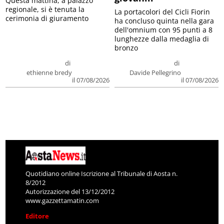
Questa mattina, a palazzo
regionale, si è tenuta la
La portacolori del Cicli Fiorin
cerimonia di giuramento
ha concluso quinta nella gara
dell'omnium con 95 punti a 8
lunghezze dalla medaglia di
bronzo
di
di
ethienne bredy
Davide Pellegrino
il 07/08/2026
il 07/08/2026
Quotidiano online Iscrizione al Tribunale di Aosta n.
8/2012
Autorizzazione del 13/12/2012
www.gazzettamatin.com
Editore