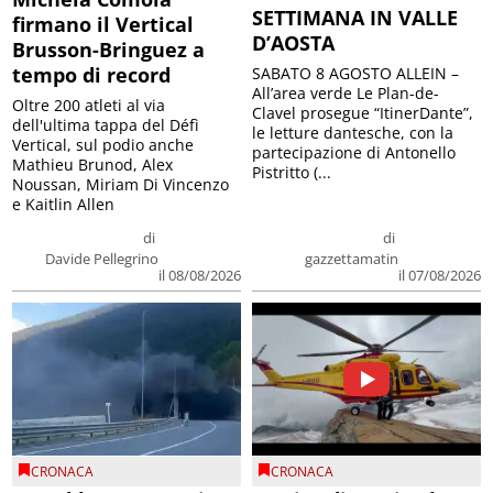
SETTIMANA IN VALLE
firmano il Vertical
D’AOSTA
Brusson-Bringuez a
tempo di record
SABATO 8 AGOSTO ALLEIN –
All’area verde Le Plan-de-
Oltre 200 atleti al via
Clavel prosegue “ItinerDante”,
dell'ultima tappa del Défì
le letture dantesche, con la
Vertical, sul podio anche
partecipazione di Antonello
Mathieu Brunod, Alex
Pistritto (...
Noussan, Miriam Di Vincenzo
e Kaitlin Allen
di
di
Davide Pellegrino
gazzettamatin
il 08/08/2026
il 07/08/2026
CRONACA
CRONACA