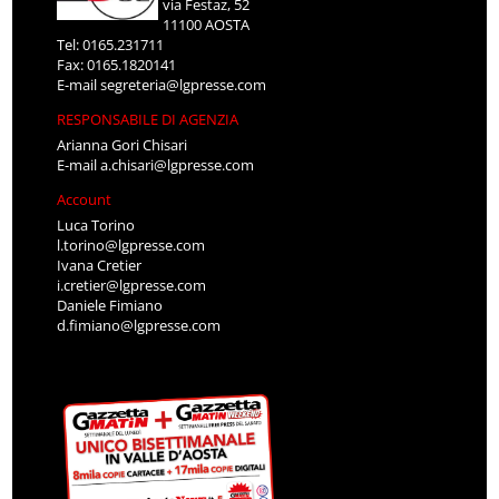
via Festaz, 52
11100 AOSTA
Tel: 0165.231711
Fax: 0165.1820141
E-mail
segreteria@lgpresse.com
RESPONSABILE DI AGENZIA
Arianna Gori Chisari
E-mail
a.chisari@lgpresse.com
Account
Luca Torino
l.torino@lgpresse.com
Ivana Cretier
i.cretier@lgpresse.com
Daniele Fimiano
d.fimiano@lgpresse.com