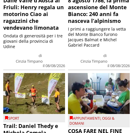
Dalle Valle d’Aosta al
8 agosto 1786, la prima
Friuli: Henry regala un
ascensione del Monte
motorino Ciao ai
Bianco: 240 anni fa
ragazzini che
nasceva l’alpinismo
vendevano limonata
I primi a raggiungere la vetta
del Monte Bianco furono
Ondata di generosità per i tre
Jacques Balmat e Michel
giovani della provincia di
Gabriel Paccard
Udine
di
di
Cinzia Timpano
Cinzia Timpano
il 08/08/2026
il 08/08/2026
SPORT
APPUNTAMENTI
,
OGGI &
DOMANI
Trail: Daniel Thedy e
COSA FARE NEL FINE
Michela Comola