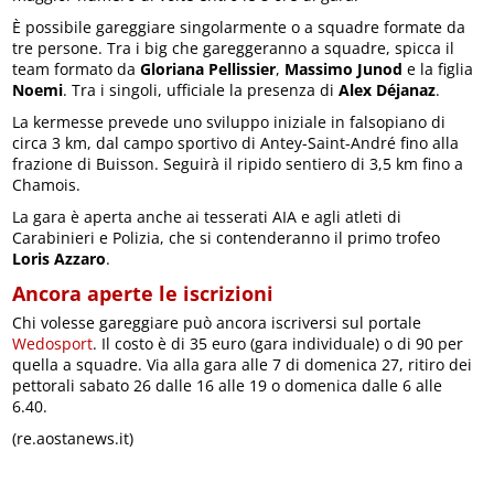
È possibile gareggiare singolarmente o a squadre formate da
tre persone. Tra i big che gareggeranno a squadre, spicca il
team formato da
Gloriana Pellissier
,
Massimo Junod
e la figlia
Noemi
. Tra i singoli, ufficiale la presenza di
Alex Déjanaz
.
La kermesse prevede uno sviluppo iniziale in falsopiano di
circa 3 km, dal campo sportivo di Antey-Saint-André fino alla
frazione di Buisson. Seguirà il ripido sentiero di 3,5 km fino a
Chamois.
La gara è aperta anche ai tesserati AIA e agli atleti di
Carabinieri e Polizia, che si contenderanno il primo trofeo
Loris Azzaro
.
Ancora aperte le iscrizioni
Chi volesse gareggiare può ancora iscriversi sul portale
Wedosport
. Il costo è di 35 euro (gara individuale) o di 90 per
quella a squadre. Via alla gara alle 7 di domenica 27, ritiro dei
pettorali sabato 26 dalle 16 alle 19 o domenica dalle 6 alle
6.40.
(re.aostanews.it)