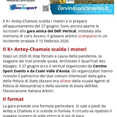
Il K+ Antey-Chamois scalda i motori e si prepara
all’appuntamento del 27 giugno. Sono ancora aperte le
iscrizioni alla
gara amica del Défi Vertical
, intitolata alla
memoria di Loris Azzaro, il giovane arbitro
scomparso
in un
incidente stradale il 15 febbraio 2020.
Il K+ Antey-Chamois scalda i motori
Dopo un 2020 di stop forzato a causa della pandemia, la
stagione dei trail prende quota. Archiviato il QuarTrail des
Alpages, il 27 giugno ecco il vertical organizzato da
Cervino
Sport Events e da Csain Valle d’Aosta
. Gli organizzatori hanno
ricevuto il patrocinio dei due comuni interessati dalla gara,
della Polizia di Stato (Azzaro era
allievo
della scuola Agenti di
Polizia di Alessandria) e della sezione di Aosta dell’AIA,
l’Associazione Italiana Arbitri.
Il format
La gara prevede una formula particolare. Si sale a piedi da
Antey a Chamois e si scende in funivia. Il circuito va ripetuto il
maggior numero di volte entro le 8 ore di gara.