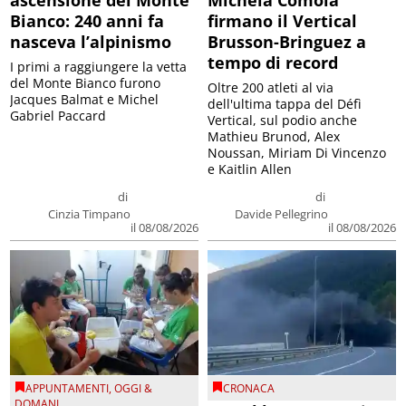
Bianco: 240 anni fa
firmano il Vertical
nasceva l’alpinismo
Brusson-Bringuez a
tempo di record
I primi a raggiungere la vetta
del Monte Bianco furono
Oltre 200 atleti al via
Jacques Balmat e Michel
dell'ultima tappa del Défì
Gabriel Paccard
Vertical, sul podio anche
Mathieu Brunod, Alex
Noussan, Miriam Di Vincenzo
e Kaitlin Allen
di
di
Cinzia Timpano
Davide Pellegrino
il 08/08/2026
il 08/08/2026
APPUNTAMENTI
,
OGGI &
CRONACA
DOMANI