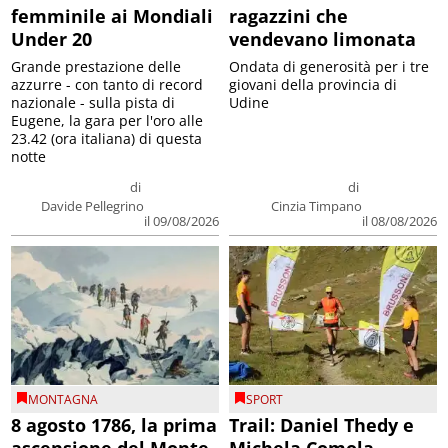
femminile ai Mondiali
ragazzini che
Under 20
vendevano limonata
Grande prestazione delle
Ondata di generosità per i tre
azzurre - con tanto di record
giovani della provincia di
nazionale - sulla pista di
Udine
Eugene, la gara per l'oro alle
23.42 (ora italiana) di questa
notte
di
di
Davide Pellegrino
Cinzia Timpano
il 09/08/2026
il 08/08/2026
MONTAGNA
SPORT
8 agosto 1786, la prima
Trail: Daniel Thedy e
ascensione del Monte
Michela Comola