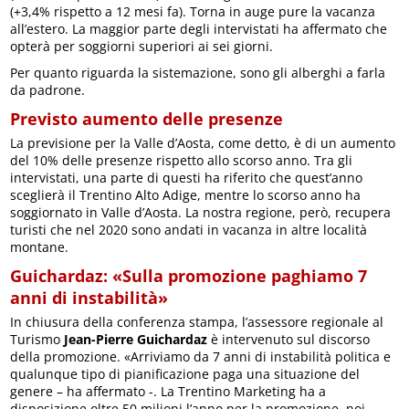
(+3,4% rispetto a 12 mesi fa). Torna in auge pure la vacanza
all’estero. La maggior parte degli intervistati ha affermato che
opterà per soggiorni superiori ai sei giorni.
Per quanto riguarda la sistemazione, sono gli alberghi a farla
da padrone.
Previsto aumento delle presenze
La previsione per la Valle d’Aosta, come detto, è di un aumento
del 10% delle presenze rispetto allo scorso anno. Tra gli
intervistati, una parte di questi ha riferito che quest’anno
sceglierà il Trentino Alto Adige, mentre lo scorso anno ha
soggiornato in Valle d’Aosta. La nostra regione, però, recupera
turisti che nel 2020 sono andati in vacanza in altre località
montane.
Guichardaz: «Sulla promozione paghiamo 7
anni di instabilità»
In chiusura della conferenza stampa, l’assessore regionale al
Turismo
Jean-Pierre Guichardaz
è intervenuto sul discorso
della promozione. «Arriviamo da 7 anni di instabilità politica e
qualunque tipo di pianificazione paga una situazione del
genere – ha affermato -. La Trentino Marketing ha a
disposizione oltre 50 milioni l’anno per la promozione, noi