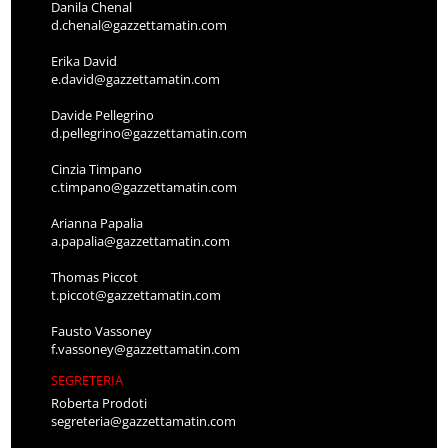
Danila Chenal
d.chenal@gazzettamatin.com
Erika David
e.david@gazzettamatin.com
Davide Pellegrino
d.pellegrino@gazzettamatin.com
Cinzia Timpano
c.timpano@gazzettamatin.com
Arianna Papalia
a.papalia@gazzettamatin.com
Thomas Piccot
t.piccot@gazzettamatin.com
Fausto Vassoney
f.vassoney@gazzettamatin.com
SEGRETERIA
Roberta Prodoti
segreteria@gazzettamatin.com