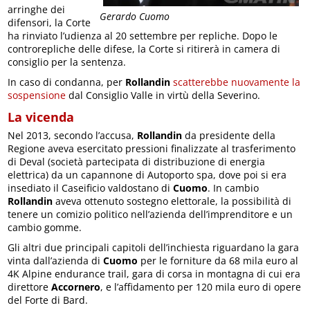
arringhe dei
Gerardo Cuomo
difensori, la Corte
ha rinviato l’udienza al 20 settembre per repliche. Dopo le
controrepliche delle difese, la Corte si ritirerà in camera di
consiglio per la sentenza.
In caso di condanna, per
Rollandin
scatterebbe nuovamente la
sospensione
dal Consiglio Valle in virtù della Severino.
La vicenda
Nel 2013, secondo l’accusa,
Rollandin
da presidente della
Regione aveva esercitato pressioni finalizzate al trasferimento
di Deval (società partecipata di distribuzione di energia
elettrica) da un capannone di Autoporto spa, dove poi si era
insediato il Caseificio valdostano di
Cuomo
. In cambio
Rollandin
aveva ottenuto sostegno elettorale, la possibilità di
tenere un comizio politico nell’azienda dell’imprenditore e un
cambio gomme.
Gli altri due principali capitoli dell’inchiesta riguardano la gara
vinta dall’azienda di
Cuomo
per le forniture da 68 mila euro al
4K Alpine endurance trail, gara di corsa in montagna di cui era
direttore
Accornero
, e l’affidamento per 120 mila euro di opere
del Forte di Bard.