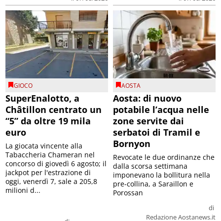
GIOCO
AOSTA
SuperEnalotto, a
Aosta: di nuovo
Châtillon centrato un
potabile l’acqua nelle
“5” da oltre 19 mila
zone servite dai
euro
serbatoi di Tramil e
Bornyon
La giocata vincente alla
Tabaccheria Chameran nel
Revocate le due ordinanze che
concorso di giovedì 6 agosto; il
dalla scorsa settimana
jackpot per l'estrazione di
imponevano la bollitura nella
oggi, venerdì 7, sale a 205,8
pre-collina, a Saraillon e
milioni d...
Porossan
di
Redazione Aostanews.it