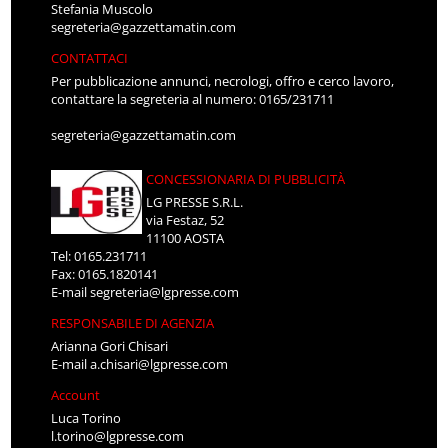
Stefania Muscolo
segreteria@gazzettamatin.com
CONTATTACI
Per pubblicazione annunci, necrologi, offro e cerco lavoro,
contattare la segreteria al numero: 0165/231711
segreteria@gazzettamatin.com
CONCESSIONARIA DI PUBBLICITÀ
LG PRESSE S.R.L.
via Festaz, 52
11100 AOSTA
Tel: 0165.231711
Fax: 0165.1820141
E-mail
segreteria@lgpresse.com
RESPONSABILE DI AGENZIA
Arianna Gori Chisari
E-mail
a.chisari@lgpresse.com
Account
Luca Torino
l.torino@lgpresse.com