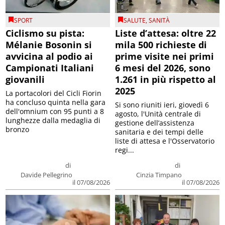
SPORT
SALUTE
,
SANITÀ
Ciclismo su pista:
Liste d’attesa: oltre 22
Mélanie Bosonin si
mila 500 richieste di
avvicina al podio ai
prime visite nei primi
Campionati Italiani
6 mesi del 2026, sono
giovanili
1.261 in più rispetto al
2025
La portacolori del Cicli Fiorin
ha concluso quinta nella gara
Si sono riuniti ieri, giovedì 6
dell'omnium con 95 punti a 8
agosto, l'Unità centrale di
lunghezze dalla medaglia di
gestione dell’assistenza
bronzo
sanitaria e dei tempi delle
liste di attesa e l'Osservatorio
regi...
di
di
Davide Pellegrino
Cinzia Timpano
il 07/08/2026
il 07/08/2026