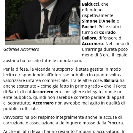
Balducci
, che
difendono
rispettivamente
Simone D’Anello
e
Bochet
. Poi è stato il
turno di
Corrado
Bellora
, difensore di
Accornero
. Nel corso di
un’arringa durata poco
Gabriele Accornero
meno di 3 ore, il legale
aostano ha toccato tutte le imputazioni.
Per la difesa, la vicenda “autoporto” è stata gestita in modo
lecito e rispondendo all’interesse pubblico in quanto volta a
valorizzare un’area commerciale. Tra le altre cose,
Bellora
ha
anche sostenuto – come già fatto in primo grado – che il Forte
di Bard, di cui
Accornero
era consigliere delegato, non è un
ente pubblico, quindi non sarebbe corretto parlare di appalti
e, soprattutto,
Accornero
non avrebbe mai agito in qualità di
pubblico ufficiale.
L’avvocato ha poi respinto integralmente anche le accuse di
corruzione e associazione a delinquere mosse dalla Procura.
Anche gli altri legali hanno respinto l’impianto accusatorio. In