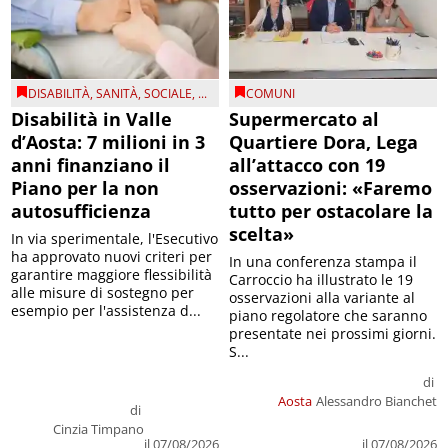
DISABILITÀ
,
SANITÀ
,
SOCIALE
, ...
COMUNI
Disabilità in Valle
Supermercato al
d’Aosta: 7 milioni in 3
Quartiere Dora, Lega
anni finanziano il
all’attacco con 19
Piano per la non
osservazioni: «Faremo
autosufficienza
tutto per ostacolare la
scelta»
In via sperimentale, l'Esecutivo
ha approvato nuovi criteri per
In una conferenza stampa il
garantire maggiore flessibilità
Carroccio ha illustrato le 19
alle misure di sostegno per
osservazioni alla variante al
esempio per l'assistenza d...
piano regolatore che saranno
presentate nei prossimi giorni.
S...
di
Aosta
Alessandro Bianchet
di
Cinzia Timpano
il 07/08/2026
il 07/08/2026