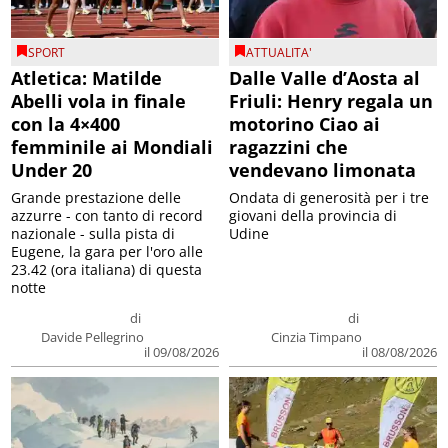
SPORT
ATTUALITA'
Atletica: Matilde
Dalle Valle d’Aosta al
Abelli vola in finale
Friuli: Henry regala un
con la 4×400
motorino Ciao ai
femminile ai Mondiali
ragazzini che
Under 20
vendevano limonata
Grande prestazione delle
Ondata di generosità per i tre
azzurre - con tanto di record
giovani della provincia di
nazionale - sulla pista di
Udine
Eugene, la gara per l'oro alle
23.42 (ora italiana) di questa
notte
di
di
Davide Pellegrino
Cinzia Timpano
il 09/08/2026
il 08/08/2026