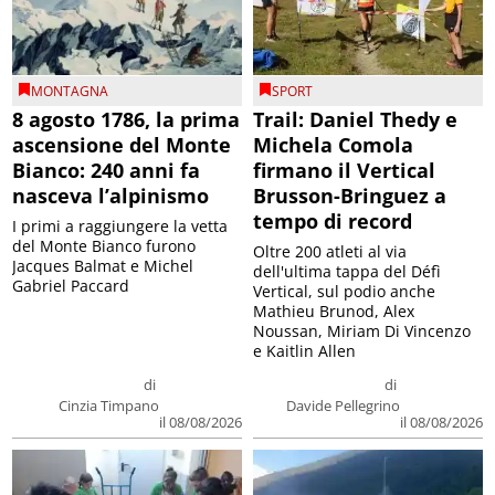
MONTAGNA
SPORT
8 agosto 1786, la prima
Trail: Daniel Thedy e
ascensione del Monte
Michela Comola
Bianco: 240 anni fa
firmano il Vertical
nasceva l’alpinismo
Brusson-Bringuez a
tempo di record
I primi a raggiungere la vetta
del Monte Bianco furono
Oltre 200 atleti al via
Jacques Balmat e Michel
dell'ultima tappa del Défì
Gabriel Paccard
Vertical, sul podio anche
Mathieu Brunod, Alex
Noussan, Miriam Di Vincenzo
e Kaitlin Allen
di
di
Cinzia Timpano
Davide Pellegrino
il 08/08/2026
il 08/08/2026