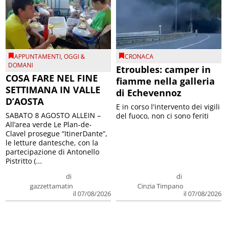
APPUNTAMENTI
,
OGGI &
CRONACA
DOMANI
Etroubles: camper in
COSA FARE NEL FINE
fiamme nella galleria
SETTIMANA IN VALLE
di Echevennoz
D’AOSTA
E in corso l'intervento dei vigili
SABATO 8 AGOSTO ALLEIN –
del fuoco, non ci sono feriti
All’area verde Le Plan-de-
Clavel prosegue “ItinerDante”,
le letture dantesche, con la
partecipazione di Antonello
Pistritto (...
di
di
gazzettamatin
Cinzia Timpano
il 07/08/2026
il 07/08/2026