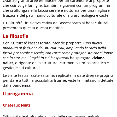
Quattro grandi aree tematiche per un cartellone di proposte
che coinvolge famiglie, bambini e giovani con un programma
che si allunga nella fascia serale e notturna per una migliore
fruizione del patrimonio culturale di siti archeologici e castelli.
È Culturété l’iniziativa estiva dell’assessorato ai beni culturali
presentata questa questa mattina.
La filosofia
Con Culturété l’assessorato intende proporre «
una nuova
modalità di fruizione dei siti culturali, ampliando l’orario nella
fascia pre serale e serale, con l’arte come protagonista che si fonde
con la storia e i luoghi in cui è ospitata
» ha spiegato
Viviana
Vallet
, dirigente della struttura Patrimonio storico-artistico e
gestione siti culturali.
Le visite teatralizzate saranno replicate in date diverse proprio
per dare a tutti la possibilità fruirne, viste le limitazioni dettate
dalla pandemia.
Il progamma
Châteaux Nuits
Otto visite teatralizzate a cura delle compagnie teatrali