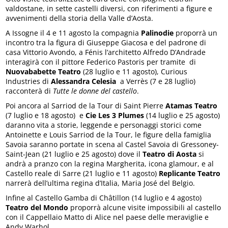
valdostane, in sette castelli diversi, con riferimenti a figure e
avvenimenti della storia della Valle d’Aosta.
A Issogne il 4 e 11 agosto la compagnia
Palinodie
proporrà un
incontro tra la figura di Giuseppe Giacosa e del padrone di
casa Vittorio Avondo, a Fénis l’architetto Alfredo D’Andrade
interagirà con il pittore Federico Pastoris per tramite di
Nuovababette Teatro
(28 luglio e 11 agosto), Curious
Industries di
Alessandra Celesia
a Verrès (7 e 28 luglio)
racconterà di
Tutte le donne del castello
.
Poi ancora al Sarriod de la Tour di Saint Pierre
Atamas Teatro
(7 luglio e 18 agosto) e
Cie Les 3 Plumes
(14 luglio e 25 agosto)
daranno vita a storie, leggende e personaggi storici come
Antoinette e Louis Sarriod de la Tour, le figure della famiglia
Savoia saranno portate in scena al Castel Savoia di Gressoney-
Saint-Jean (21 luglio e 25 agosto) dove il
Teatro di Aosta
si
andrà a pranzo con la regina Margherita, icona glamour, e al
Castello reale di Sarre (21 luglio e 11 agosto)
Replicante Teatro
narrerà dell’ultima regina d’Italia, Maria José del Belgio.
Infine al Castello Gamba di Châtillon (14 luglio e 4 agosto)
Teatro del Mondo
proporrà alcune visite impossibili al castello
con il Cappellaio Matto di Alice nel paese delle meraviglie e
Andy Warhol.