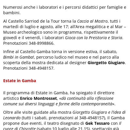
Numerosi anche i laboratori e i percorsi didattici per famiglie e
bambini.
Al Castello Sarriod de la Tour torna la
Caccia al Mostro
, tutti i
martedì di luglio e agosto, alle 17; all’Area megalitica e al Mar –
Museo archeologico sono in programma, rispettivamente il
giovedì e il venerdì, i laboratori
Gioca con la Preistoria e Storia
.
Prenotazioni 348-8998866.
Infine al Castello Gamba torna in versione estiva, il sabato,
Bimbi in Gamba!
, percorso ludico nel museo e nel parco alla
scoperta della mostra dedicata al designer
Giorgetto Giugiaro
.
Prenotazioni 348-4948157.
Estate in Gamba
Il programma di Estate in Gamba, ha spiegato il direttore
artistico
Enrico Montrosset
, «
dà continuità alla riflessione
comune sui diversi linguaggi e forme della contemporaneità
».
Oltre alle visite guidate alla mostra
Giorgetto Giugiaro e l’idea di
Leonardo
(tutti i sabati, prenotazioni al 348-4948157), il Gamba
propone due eventi, il teatro disegnato di
Gek Tessaro
con
Il
cuore di Chiscotte
(sabato 10 luglio alle 21.15), spettacolo già