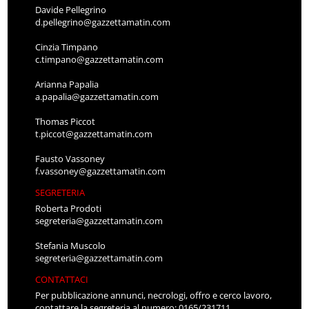
Davide Pellegrino
d.pellegrino@gazzettamatin.com
Cinzia Timpano
c.timpano@gazzettamatin.com
Arianna Papalia
a.papalia@gazzettamatin.com
Thomas Piccot
t.piccot@gazzettamatin.com
Fausto Vassoney
f.vassoney@gazzettamatin.com
SEGRETERIA
Roberta Prodoti
segreteria@gazzettamatin.com
Stefania Muscolo
segreteria@gazzettamatin.com
CONTATTACI
Per pubblicazione annunci, necrologi, offro e cerco lavoro,
contattare la segreteria al numero: 0165/231711