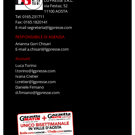
LG PRESSE S.R.L.
via Festaz, 52
11100 AOSTA
Tel: 0165.231711
Fax: 0165.1820141
E-mail
segreteria@lgpresse.com
RESPONSABILE DI AGENZIA
Arianna Gori Chisari
E-mail
a.chisari@lgpresse.com
Account
Luca Torino
l.torino@lgpresse.com
Ivana Cretier
i.cretier@lgpresse.com
Daniele Fimiano
d.fimiano@lgpresse.com