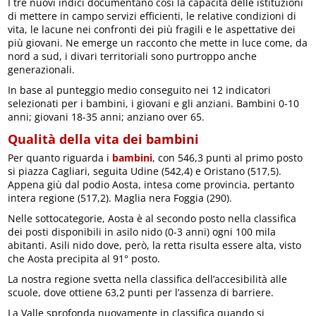
I tre nuovi indici documentano così la capacità delle istituzioni
di mettere in campo servizi efficienti, le relative condizioni di
vita, le lacune nei confronti dei più fragili e le aspettative dei
più giovani. Ne emerge un racconto che mette in luce come, da
nord a sud, i divari territoriali sono purtroppo anche
generazionali.
In base al punteggio medio conseguito nei 12 indicatori
selezionati per i bambini, i giovani e gli anziani. Bambini 0-10
anni; giovani 18-35 anni; anziano over 65.
Qualità della vita dei bambini
Per quanto riguarda i
bambini
, con 546,3 punti al primo posto
si piazza Cagliari, seguita Udine (542,4) e Oristano (517,5).
Appena giù dal podio Aosta, intesa come provincia, pertanto
intera regione (517,2). Maglia nera Foggia (290).
Nelle sottocategorie, Aosta è al secondo posto nella classifica
dei posti disponibili in asilo nido (0-3 anni) ogni 100 mila
abitanti. Asili nido dove, però, la retta risulta essere alta, visto
che Aosta precipita al 91° posto.
La nostra regione svetta nella classifica dell’accesibilità alle
scuole, dove ottiene 63,2 punti per l’assenza di barriere.
La Valle sprofonda nuovamente in classifica quando si