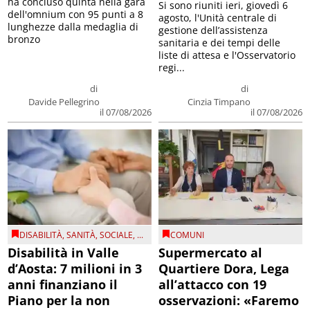
ha concluso quinta nella gara
Si sono riuniti ieri, giovedì 6
dell'omnium con 95 punti a 8
agosto, l'Unità centrale di
lunghezze dalla medaglia di
gestione dell’assistenza
bronzo
sanitaria e dei tempi delle
liste di attesa e l'Osservatorio
regi...
di
di
Davide Pellegrino
Cinzia Timpano
il 07/08/2026
il 07/08/2026
DISABILITÀ
,
SANITÀ
,
SOCIALE
, ...
COMUNI
Disabilità in Valle
Supermercato al
d’Aosta: 7 milioni in 3
Quartiere Dora, Lega
anni finanziano il
all’attacco con 19
Piano per la non
osservazioni: «Faremo