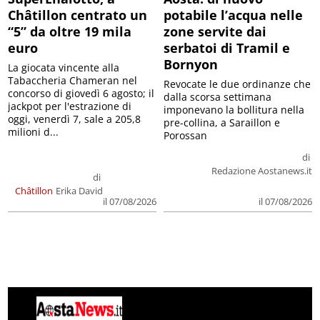
Châtillon centrato un
potabile l’acqua nelle
“5” da oltre 19 mila
zone servite dai
euro
serbatoi di Tramil e
Bornyon
La giocata vincente alla
Tabaccheria Chameran nel
Revocate le due ordinanze che
concorso di giovedì 6 agosto; il
dalla scorsa settimana
jackpot per l'estrazione di
imponevano la bollitura nella
oggi, venerdì 7, sale a 205,8
pre-collina, a Saraillon e
milioni d...
Porossan
di
Redazione Aostanews.it
di
Châtillon
Erika David
il 07/08/2026
il 07/08/2026