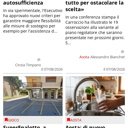
autosufficienza
tutto per ostacolare la
scelta»
In via sperimentale, l'Esecutivo
ha approvato nuovi criteri per
In una conferenza stampa il
garantire maggiore flessibilità
Carroccio ha illustrato le 19
alle misure di sostegno per
osservazioni alla variante al
esempio per l'assistenza d...
piano regolatore che saranno
presentate nei prossimi giorni.
S...
di
Aosta
Alessandro Bianchet
di
Cinzia Timpano
il 07/08/2026
il 07/08/2026
GIOCO
AOSTA
SuperEnalotto, a
Aosta: di nuovo