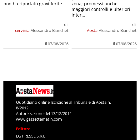
non ha riportato gravi ferite
zona; promessi anche
maggiori controlli e ulteriori
inter...
di
di
cervinia
Alessandro Bianchet
Aosta
Alessandro Bianchet
il 07/08/2026
il 07/08/2026
Quotidiano online Iscrizione al Tribunale di Aosta n.
8/2012
Autorizzazione del 13/12/2012
www.gazzettamatin.com
Editore
LG PRESSE S.R.L.