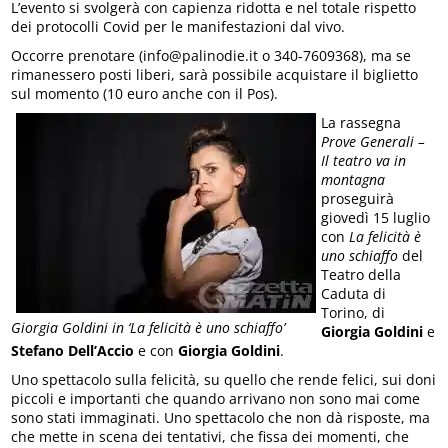
L’evento si svolgerà con capienza ridotta e nel totale rispetto
dei protocolli Covid per le manifestazioni dal vivo.
Occorre prenotare (info@palinodie.it o 340-7609368), ma se
rimanessero posti liberi, sarà possibile acquistare il biglietto
sul momento (10 euro anche con il Pos).
La rassegna
Prove Generali –
Il teatro va in
montagna
proseguirà
giovedì 15 luglio
con
La felicità è
uno schiaffo
del
Teatro della
Caduta di
Torino, di
Giorgia Goldini in ‘La felicità è uno schiaffo’
Giorgia Goldini
e
Stefano Dell’Accio
e con
Giorgia Goldini
.
Uno spettacolo sulla felicità, su quello che rende felici, sui doni
piccoli e importanti che quando arrivano non sono mai come
sono stati immaginati. Uno spettacolo che non dà risposte, ma
che mette in scena dei tentativi, che fissa dei momenti, che