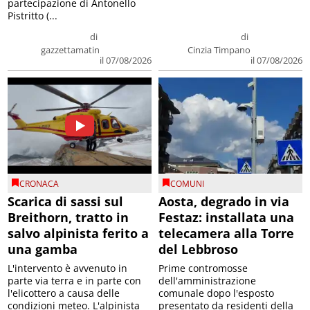
partecipazione di Antonello
Pistritto (...
di
di
gazzettamatin
Cinzia Timpano
il 07/08/2026
il 07/08/2026
CRONACA
COMUNI
Scarica di sassi sul
Aosta, degrado in via
Breithorn, tratto in
Festaz: installata una
salvo alpinista ferito a
telecamera alla Torre
una gamba
del Lebbroso
L'intervento è avvenuto in
Prime contromosse
parte via terra e in parte con
dell'amministrazione
l'elicottero a causa delle
comunale dopo l'esposto
condizioni meteo. L'alpinista
presentato da residenti della