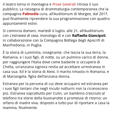
Il teatro torna in montagna e
Prove Generali
ritrova il suo
pubblico. La rassegna di drammaturgia contemporanea che la
compagnia
Palinodie
cura, all’Auditorium di Morgex, dal 2017,
può finalmente riprendere la sua programmazione con quattro
appuntamenti estivi.
Si comincia domani, martedì 6 luglio, alle 21, all’Auditorium,
con
L’estranea di casa
, monologo di e con
Raffaella Giancipoli
,
in collaborazione con la Compagnia Bottega degli Apocrifi di
Manfredonia, in Puglia.
È la storia di Luminitia, insegnante, che lascia la sua terra, la
Romania, e i suoi figli, di notte, su un pulmino carico di donne,
per raggiungere l’Italia dove come badante si occuperà di
Chella, un’anziana signora restìa ad accettare un’estranea in
casa sua. Ed è la storia di Alexi, il marito rimasto in Romania, e
di Mariangela, figlia dell’anziana donna.
Estranea per la persona di cui deve occuparsi ed estranea per
i suoi figli lontani che negli incubi notturni non la riconoscono
più. Estranea soprattutto per Culin, un bambino cresciuto al
telefono tra storie della buonanotte e promesse di ritorno; un
orfano di madre viva, disposto a tutto pur di riportare a casa la
mamma, finalmente.