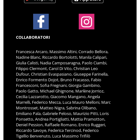
COLLABORATORI
Francesca Arcaro, Massimo Altini, Corrado Bellora,
Nadine Blanc, Riccardo Bortolotti, Manila Calipari,
Giulia Calisti, Nadia Camposaragna, Paolo Ciambi,
Filippo Clermont, Carol Di Vito, Christian Leo
Dufour, Christian Evaspasiano, Giuseppe Farinella,
Enrico Formento Dojot, Bruno Fracasso, Fabio
Francesconi, Sofia Fregnani, Giorgia Gambino,
Paolo Gatto, Michael Ghignone, Marlène Jorrioz,
Cecilia Lazzarotto, Giacomo Mangano, Angela
Marrelli, Federico Mecca, Luca Mauro Melloni, Marc
Montrosset, Matteo Nigra, Sabrina Olibano,
Emiliano Pala, Gabriele Peloso, Maurizio Pitti, Loris
Ponsetto, Andrea Portigliatti, Mattia Pramotton,
Deniel Pession, Raffaele Romano, Enrico Ruggeri,
Riccardo Savoye, Federica Tercinod, Federico
Tigellio Benvenuto, Luca Massimo Trifilò