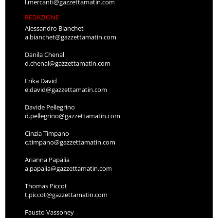
l.mercanti@gazzettamatin.com
REDAZIONE
Alessandro Bianchet
a.bianchet@gazzettamatin.com
Danila Chenal
d.chenal@gazzettamatin.com
Erika David
e.david@gazzettamatin.com
Davide Pellegrino
d.pellegrino@gazzettamatin.com
Cinzia Timpano
c.timpano@gazzettamatin.com
Arianna Papalia
a.papalia@gazzettamatin.com
Thomas Piccot
t.piccot@gazzettamatin.com
Fausto Vassoney