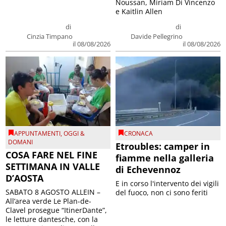
Noussan, Miriam Di Vincenzo
e Kaitlin Allen
di
di
Cinzia Timpano
Davide Pellegrino
il 08/08/2026
il 08/08/2026
APPUNTAMENTI
,
OGGI &
CRONACA
DOMANI
Etroubles: camper in
COSA FARE NEL FINE
fiamme nella galleria
SETTIMANA IN VALLE
di Echevennoz
D’AOSTA
E in corso l'intervento dei vigili
SABATO 8 AGOSTO ALLEIN –
del fuoco, non ci sono feriti
All’area verde Le Plan-de-
Clavel prosegue “ItinerDante”,
le letture dantesche, con la