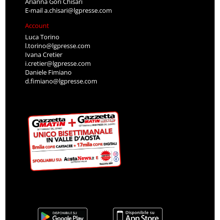
Arianna Gori Chisari
E-mail
a.chisari@lgpresse.com
Account
Luca Torino
l.torino@lgpresse.com
Ivana Cretier
i.cretier@lgpresse.com
Daniele Fimiano
d.fimiano@lgpresse.com