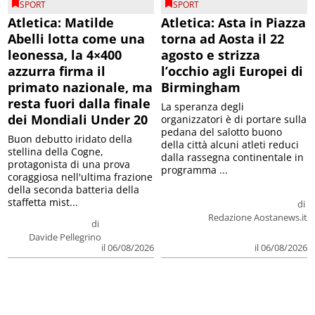
SPORT
SPORT
Atletica: Matilde
Atletica: Asta in Piazza
Abelli lotta come una
torna ad Aosta il 22
leonessa, la 4×400
agosto e strizza
azzurra firma il
l’occhio agli Europei di
primato nazionale, ma
Birmingham
resta fuori dalla finale
La speranza degli
dei Mondiali Under 20
organizzatori è di portare sulla
pedana del salotto buono
Buon debutto iridato della
della città alcuni atleti reduci
stellina della Cogne,
dalla rassegna continentale in
protagonista di una prova
programma ...
coraggiosa nell'ultima frazione
della seconda batteria della
staffetta mist...
di
Redazione Aostanews.it
di
Davide Pellegrino
il 06/08/2026
il 06/08/2026