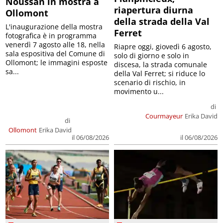
Noussan in mostra a
riapertura diurna
Ollomont
della strada della Val
L'inaugurazione della mostra
Ferret
fotografica è in programma
venerdì 7 agosto alle 18, nella
Riapre oggi, giovedì 6 agosto,
sala espositiva del Comune di
solo di giorno e solo in
Ollomont; le immagini esposte
discesa, la strada comunale
sa...
della Val Ferret; si riduce lo
scenario di rischio, in
movimento u...
di
Courmayeur
Erika David
di
Ollomont
Erika David
il 06/08/2026
il 06/08/2026