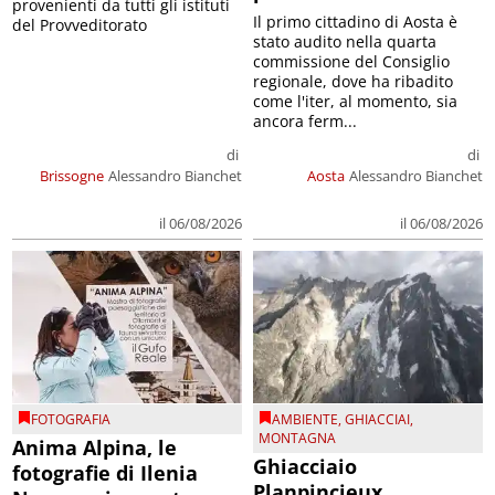
provenienti da tutti gli istituti
Il primo cittadino di Aosta è
del Provveditorato
stato audito nella quarta
commissione del Consiglio
regionale, dove ha ribadito
come l'iter, al momento, sia
ancora ferm...
di
di
Brissogne
Alessandro Bianchet
Aosta
Alessandro Bianchet
il 06/08/2026
il 06/08/2026
FOTOGRAFIA
AMBIENTE
,
GHIACCIAI
,
MONTAGNA
Anima Alpina, le
Ghiacciaio
fotografie di Ilenia
Planpincieux,