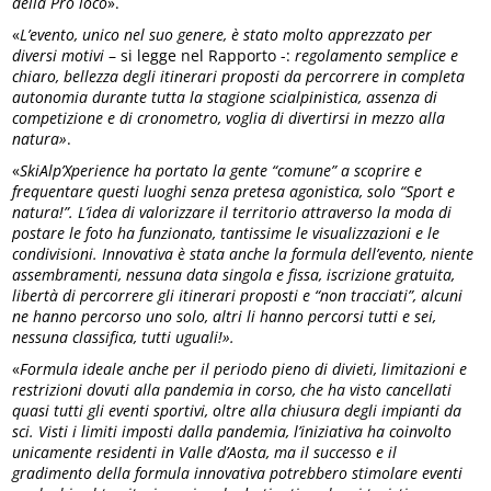
della Pro loco
».
«
L’evento, unico nel suo genere, è stato molto apprezzato per
diversi motivi
– si legge nel Rapporto -:
regolamento semplice e
chiaro, bellezza degli itinerari proposti da percorrere in completa
autonomia durante tutta la stagione scialpinistica, assenza di
competizione e di cronometro, voglia di divertirsi in mezzo alla
natura»
.
«
SkiAlp’Xperience ha portato la gente “comune” a scoprire e
frequentare questi luoghi senza pretesa agonistica, solo “Sport e
natura!”. L’idea di valorizzare il territorio attraverso la moda di
postare le foto ha funzionato, tantissime le visualizzazioni e le
condivisioni. Innovativa è stata anche la formula dell’evento, niente
assembramenti, nessuna data singola e fissa, iscrizione gratuita,
libertà di percorrere gli itinerari proposti e “non tracciati”, alcuni
ne hanno percorso uno solo, altri li hanno percorsi tutti e sei,
nessuna classifica, tutti uguali!».
«
Formula ideale anche per il periodo pieno di divieti, limitazioni e
restrizioni dovuti alla pandemia in corso, che ha visto cancellati
quasi tutti gli eventi sportivi, oltre alla chiusura degli impianti da
sci. Visti i limiti imposti dalla pandemia, l’iniziativa ha coinvolto
unicamente residenti in Valle d’Aosta, ma il successo e il
gradimento della formula innovativa potrebbero stimolare eventi