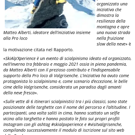
organizzato una
iniziativa che
dimostra la
resilienza della
montagna e apre
una nuova strada
Matteo Alberti, ideatore dell’iniziativa insieme
nella fruizione
alla Pro loco
slow della neve
» è
la motivazione citata nel Rapporto.
«
SkiAlp’Xperience è un evento di scialpinismo ideato ed organizzato,
nell’inverno tra febbraio e maggio 2021 ossia in piena pandemia,
da Matteo Alberti con il prezioso contributo e l’indispensabile
supporto della Pro loco di Valgrisenche. L’iniziativa ha avuto come
protagonista lo scialpinismo e, come scenario d’eccezione, le belle
cime della Valgrisenche, considerata un paradiso dagli amanti
della neve fresca
».
«
Sulle vette di 6 itinerari scialpinistici tra i più classici, sono state
posizionate delle targhette con il nome del percorso e l’altitudine. I
partecipanti, una volta saliti in cima, hanno scattato un selfie
vicino alla targhetta e hanno postato le foto sui propri profili
Instagram con gli ashtag #skialpxperience e #visitvalgrisenche,
compilando successivamente il modulo di iscrizione sul sito web