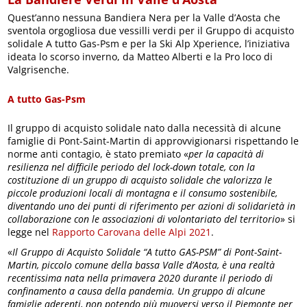
Quest’anno nessuna Bandiera Nera per la Valle d’Aosta che
sventola orgogliosa due vessilli verdi per il Gruppo di acquisto
solidale A tutto Gas-Psm e per la Ski Alp Xperience, l’iniziativa
ideata lo scorso inverno, da Matteo Alberti e la Pro loco di
Valgrisenche.
A tutto Gas-Psm
Il gruppo di acquisto solidale nato dalla necessità di alcune
famiglie di Pont-Saint-Martin di approvvigionarsi rispettando le
norme anti contagio, è stato premiato «
per la capacità di
resilienza nel difficile periodo del lock-down totale, con la
costituzione di un gruppo di acquisto solidale che valorizza le
piccole produzioni locali di montagna e il consumo sostenibile,
diventando uno dei punti di riferimento per azioni di solidarietà in
collaborazione con le associazioni di volontariato del territorio
» si
legge nel
Rapporto Carovana delle Alpi 2021
.
«
Il Gruppo di Acquisto Solidale “A tutto GAS-PSM” di Pont-Saint-
Martin, piccolo comune della bassa Valle d’Aosta, è una realtà
recentissima nata nella primavera 2020 durante il periodo di
confinamento a causa della pandemia. Un gruppo di alcune
famiglie aderenti, non potendo più muoversi verso il Piemonte per