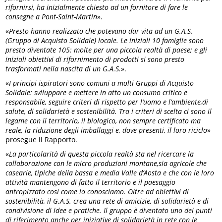
rifornirsi, ha inizialmente chiesto ad un fornitore di fare le
consegne a Pont-Saint-Martin
».
«
Presto hanno realizzato che potevano dar vita ad un G.A.S.
(Gruppo di Acquisto Solidale) locale. Le iniziali 10 famiglie sono
presto diventate 105: molte per una piccola realtà di paese; e gli
iniziali obiettivi di rifornimento di prodotti si sono presto
trasformati nella nascita di un G.A.S.
».
«
I principi ispiratori sono comuni a molti Gruppi di Acquisto
Solidale: sviluppare e mettere in atto un consumo critico e
responsabile, seguire criteri di rispetto per l’uomo e l’ambiente,di
salute, di solidarietà e sostenibilità. Tra i criteri di scelta ci sono il
legame con il territorio, il biologico, non sempre certificato ma
reale, la riduzione degli imballaggi e, dove presenti, il loro riciclo
»
prosegue il Rapporto.
«
La particolarità di questa piccola realtà sta nel ricercare la
collaborazione con le micro produzioni montane,sia agricole che
casearie, tipiche della bassa e media Valle d’Aosta e che con le loro
attività mantengono di fatto il territorio e il paesaggio
antropizzato così come lo conosciamo. Oltre ad obiettivi di
sostenibilità, il G.A.S. crea una rete di amicizie, di solidarietà e di
condivisione di idee e pratiche. Il gruppo è diventato uno dei punti
di riferimento anche per iniziative di solidarietà in rete con le