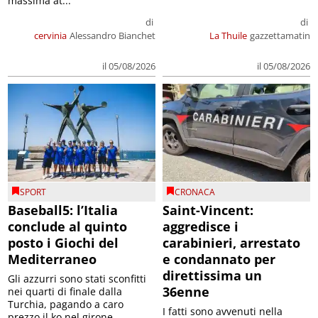
massima at...
di
di
cervinia
Alessandro Bianchet
La Thuile
gazzettamatin
il 05/08/2026
il 05/08/2026
SPORT
CRONACA
Baseball5: l’Italia
Saint-Vincent:
conclude al quinto
aggredisce i
posto i Giochi del
carabinieri, arrestato
Mediterraneo
e condannato per
direttissima un
Gli azzurri sono stati sconfitti
36enne
nei quarti di finale dalla
Turchia, pagando a caro
I fatti sono avvenuti nella
prezzo il ko nel girone