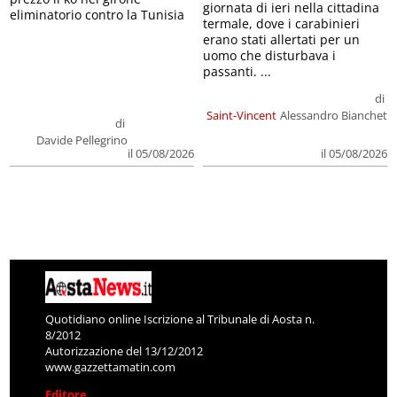
giornata di ieri nella cittadina
eliminatorio contro la Tunisia
termale, dove i carabinieri
erano stati allertati per un
uomo che disturbava i
passanti. ...
di
Saint-Vincent
Alessandro Bianchet
di
Davide Pellegrino
il 05/08/2026
il 05/08/2026
Quotidiano online Iscrizione al Tribunale di Aosta n.
8/2012
Autorizzazione del 13/12/2012
www.gazzettamatin.com
Editore