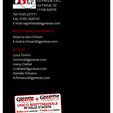
LG PRESSE S.R.L.
via Festaz, 52
11100 AOSTA
Tel: 0165.231711
Fax: 0165.1820141
E-mail
segreteria@lgpresse.com
RESPONSABILE DI AGENZIA
Arianna Gori Chisari
E-mail
a.chisari@lgpresse.com
Account
Luca Torino
l.torino@lgpresse.com
Ivana Cretier
i.cretier@lgpresse.com
Daniele Fimiano
d.fimiano@lgpresse.com