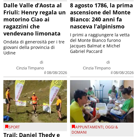
Dalle Valle d’Aosta al
8 agosto 1786, la prima
Friuli: Henry regala un
ascensione del Monte
motorino Ciao ai
Bianco: 240 anni fa
ragazzini che
nasceva l’alpinismo
vendevano limonata
I primi a raggiungere la vetta
del Monte Bianco furono
Ondata di generosità per i tre
Jacques Balmat e Michel
giovani della provincia di
Gabriel Paccard
Udine
di
di
Cinzia Timpano
Cinzia Timpano
il 08/08/2026
il 08/08/2026
SPORT
APPUNTAMENTI
,
OGGI &
DOMANI
Trail: Daniel Thedy e