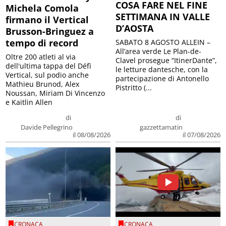
COSA FARE NEL FINE
Michela Comola
SETTIMANA IN VALLE
firmano il Vertical
D’AOSTA
Brusson-Bringuez a
tempo di record
SABATO 8 AGOSTO ALLEIN –
All’area verde Le Plan-de-
Oltre 200 atleti al via
Clavel prosegue “ItinerDante”,
dell'ultima tappa del Défì
le letture dantesche, con la
Vertical, sul podio anche
partecipazione di Antonello
Mathieu Brunod, Alex
Pistritto (...
Noussan, Miriam Di Vincenzo
e Kaitlin Allen
di
di
Davide Pellegrino
gazzettamatin
il 08/08/2026
il 07/08/2026
CRONACA
CRONACA