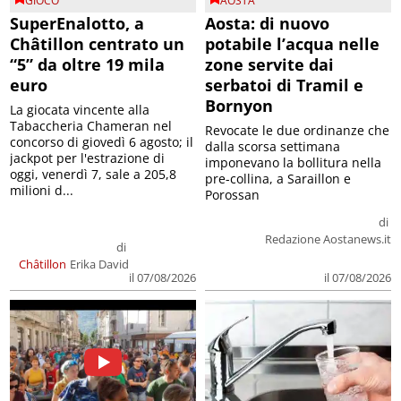
GIOCO
AOSTA
SuperEnalotto, a
Aosta: di nuovo
Châtillon centrato un
potabile l’acqua nelle
“5” da oltre 19 mila
zone servite dai
euro
serbatoi di Tramil e
Bornyon
La giocata vincente alla
Tabaccheria Chameran nel
Revocate le due ordinanze che
concorso di giovedì 6 agosto; il
dalla scorsa settimana
jackpot per l'estrazione di
imponevano la bollitura nella
oggi, venerdì 7, sale a 205,8
pre-collina, a Saraillon e
milioni d...
Porossan
di
Redazione Aostanews.it
di
Châtillon
Erika David
il 07/08/2026
il 07/08/2026