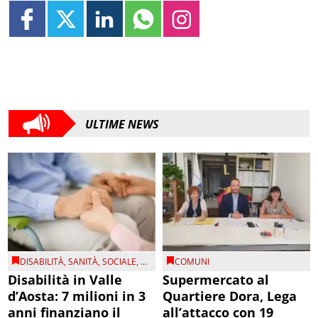
ULTIME NEWS
DISABILITÀ
,
SANITÀ
,
SOCIALE
, ...
COMUNI
Disabilità in Valle
Supermercato al
d’Aosta: 7 milioni in 3
Quartiere Dora, Lega
anni finanziano il
all’attacco con 19