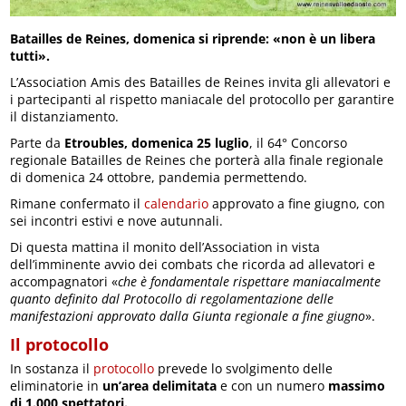
Batailles de Reines, domenica si riprende: «non è un libera
tutti».
L’Association Amis des Batailles de Reines invita gli allevatori e
i partecipanti al rispetto maniacale del protocollo per garantire
il distanziamento.
Parte da
Etroubles, domenica 25 luglio
, il 64° Concorso
regionale Batailles de Reines che porterà alla finale regionale
di domenica 24 ottobre, pandemia permettendo.
Rimane confermato il
calendario
approvato a fine giugno, con
sei incontri estivi e nove autunnali.
Di questa mattina il monito dell’Association in vista
dell’imminente avvio dei combats che ricorda ad allevatori e
accompagnatori «
che è fondamentale rispettare maniacalmente
quanto definito dal Protocollo di regolamentazione delle
manifestazioni approvato dalla Giunta regionale a fine giugno
».
Il protocollo
In sostanza il
protocollo
prevede lo svolgimento delle
eliminatorie in
un’area delimitata
e con un numero
massimo
di 1.000 spettatori.