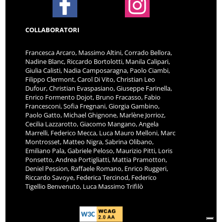
COLLABORATORI
Francesca Arcaro, Massimo Altini, Corrado Bellora,
Nadine Blanc, Riccardo Bortolotti, Manila Calipari,
Giulia Calisti, Nadia Camposaragna, Paolo Ciambi,
Filippo Clermont, Carol Di Vito, Christian Leo
Dufour, Christian Evaspasiano, Giuseppe Farinella,
Enrico Formento Dojot, Bruno Fracasso, Fabio
Francesconi, Sofia Fregnani, Giorgia Gambino,
Paolo Gatto, Michael Ghignone, Marlène Jorrioz,
Cecilia Lazzarotto, Giacomo Mangano, Angela
Marrelli, Federico Mecca, Luca Mauro Melloni, Marc
Montrosset, Matteo Nigra, Sabrina Olibano,
Emiliano Pala, Gabriele Peloso, Maurizio Pitti, Loris
Ponsetto, Andrea Portigliatti, Mattia Pramotton,
Deniel Pession, Raffaele Romano, Enrico Ruggeri,
Riccardo Savoye, Federica Tercinod, Federico
Tigellio Benvenuto, Luca Massimo Trifilò