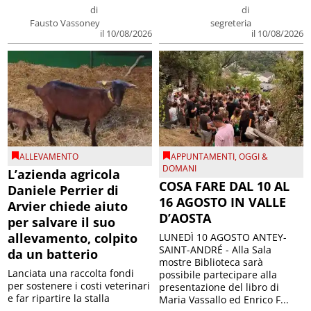
di
di
Fausto Vassoney
segreteria
il 10/08/2026
il 10/08/2026
ALLEVAMENTO
APPUNTAMENTI
,
OGGI &
DOMANI
L’azienda agricola
COSA FARE DAL 10 AL
Daniele Perrier di
16 AGOSTO IN VALLE
Arvier chiede aiuto
D’AOSTA
per salvare il suo
allevamento, colpito
LUNEDÌ 10 AGOSTO ANTEY-
SAINT-ANDRÉ - Alla Sala
da un batterio
mostre Biblioteca sarà
Lanciata una raccolta fondi
possibile partecipare alla
per sostenere i costi veterinari
presentazione del libro di
e far ripartire la stalla
Maria Vassallo ed Enrico F...