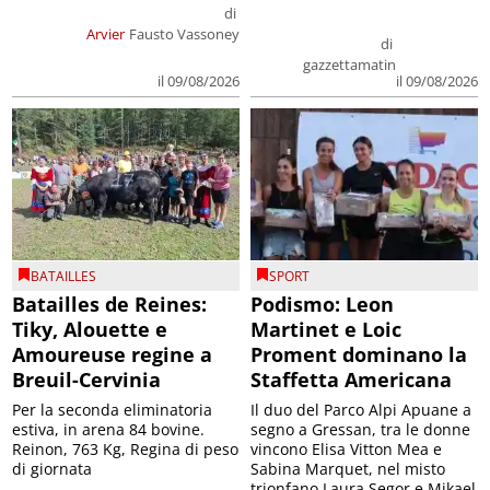
di
Arvier
Fausto Vassoney
di
gazzettamatin
il 09/08/2026
il 09/08/2026
BATAILLES
SPORT
Batailles de Reines:
Podismo: Leon
Tiky, Alouette e
Martinet e Loic
Amoureuse regine a
Proment dominano la
Breuil-Cervinia
Staffetta Americana
Per la seconda eliminatoria
Il duo del Parco Alpi Apuane a
estiva, in arena 84 bovine.
segno a Gressan, tra le donne
Reinon, 763 Kg, Regina di peso
vincono Elisa Vitton Mea e
di giornata
Sabina Marquet, nel misto
trionfano Laura Segor e Mikael