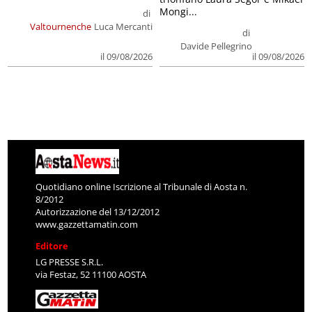
Mongi...
di
Valtournenche
Luca Mercanti
di
Davide Pellegrino
il 09/08/2026
il 09/08/2026
Quotidiano online Iscrizione al Tribunale di Aosta n.
8/2012
Autorizzazione del 13/12/2012
www.gazzettamatin.com
Editore
LG PRESSE S.R.L.
via Festaz, 52 11100 AOSTA