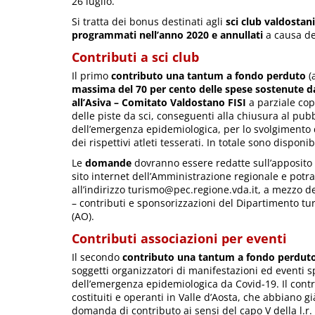
26 luglio.
Si tratta dei bonus destinati agli
sci club valdostani
programmati nell’anno 2020 e annullati
a causa de
Contributi a sci club
Il primo
contributo una tantum a fondo perduto
(
massima del 70 per cento delle spese sostenute da
all’Asiva – Comitato Valdostano FISI
a parziale cop
delle piste da sci, conseguenti alla chiusura al pub
dell’emergenza epidemiologica, per lo svolgimento 
dei rispettivi atleti tesserati. In totale sono disponib
Le
domande
dovranno essere redatte sull’apposito 
sito internet dell’Amministrazione regionale e potr
all’indirizzo turismo@pec.regione.vda.it, a mezzo del
– contributi e sponsorizzazioni del Dipartimento tu
(AO).
Contributi associazioni per eventi
Il secondo
contributo una tantum a fondo perdut
soggetti organizzatori di manifestazioni ed eventi 
dell’emergenza epidemiologica da Covid-19. Il contrib
costituiti e operanti in Valle d’Aosta, che abbiano g
domanda di contributo ai sensi del capo V della l.r. 