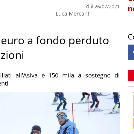
di
il
26/07/2021
n
Luca Mercanti
C
a euro a fondo perduto
azioni
iliati all'Asiva e 150 mila a sostegno di
enti