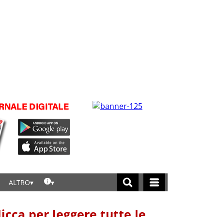
ALTRO
licca per leggere tutte le