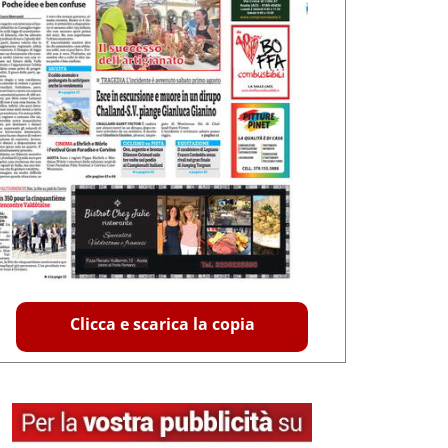
Clicca e scarica la copia