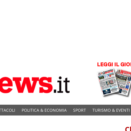
TTACOLI
POLITICA & ECONOMIA
SPORT
TURISMO & EVENTI
C