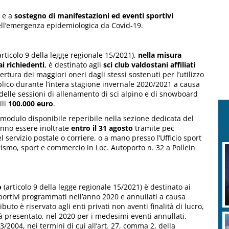
e a
sostegno di manifestazioni ed eventi sportivi
ll’emergenza epidemiologica da Covid-19.
articolo 9 della legge regionale 15/2021),
nella misura
i richiedenti
, è destinato agli
sci club valdostani affiliati
ertura dei maggiori oneri dagli stessi sostenuti per l’utilizzo
blico durante l’intera stagione invernale 2020/2021 a causa
delle sessioni di allenamento di sci alpino e di snowboard
ili
100.000 euro
.
modulo disponibile reperibile nella sezione dedicata del
anno essere inoltrate
entro il 31 agosto
tramite pec
 servizio postale o corriere, o a mano presso l’Ufficio sport
rismo, sport e commercio in Loc. Autoporto n. 32 a Pollein
o
(articolo 9 della legge regionale 15/2021) è destinato ai
sportivi programmati nell’anno 2020 e annullati a causa
uto è riservato agli enti privati non aventi finalità di lucro,
ià presentato, nel 2020 per i medesimi eventi annullati,
3/2004, nei termini di cui all’art. 27, comma 2, della