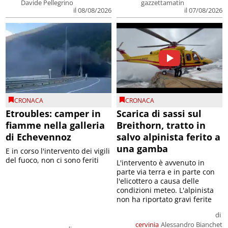
Davide Pellegrino
gazzettamatin
il 08/08/2026
il 07/08/2026
CRONACA
CRONACA
Etroubles: camper in
Scarica di sassi sul
fiamme nella galleria
Breithorn, tratto in
di Echevennoz
salvo alpinista ferito a
una gamba
E in corso l'intervento dei vigili
del fuoco, non ci sono feriti
L'intervento è avvenuto in
parte via terra e in parte con
l'elicottero a causa delle
condizioni meteo. L'alpinista
non ha riportato gravi ferite
di
cervinia
Alessandro Bianchet