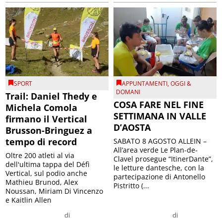
SPORT
APPUNTAMENTI
,
OGGI &
DOMANI
Trail: Daniel Thedy e
COSA FARE NEL FINE
Michela Comola
SETTIMANA IN VALLE
firmano il Vertical
D’AOSTA
Brusson-Bringuez a
tempo di record
SABATO 8 AGOSTO ALLEIN –
All’area verde Le Plan-de-
Oltre 200 atleti al via
Clavel prosegue “ItinerDante”,
dell'ultima tappa del Défì
le letture dantesche, con la
Vertical, sul podio anche
partecipazione di Antonello
Mathieu Brunod, Alex
Pistritto (...
Noussan, Miriam Di Vincenzo
e Kaitlin Allen
di
di