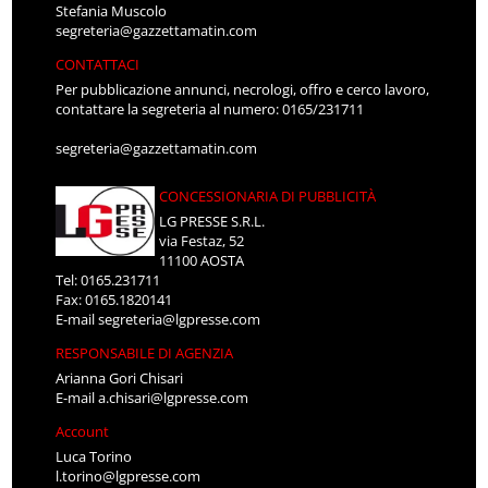
Stefania Muscolo
segreteria@gazzettamatin.com
CONTATTACI
Per pubblicazione annunci, necrologi, offro e cerco lavoro,
contattare la segreteria al numero: 0165/231711
segreteria@gazzettamatin.com
CONCESSIONARIA DI PUBBLICITÀ
LG PRESSE S.R.L.
via Festaz, 52
11100 AOSTA
Tel: 0165.231711
Fax: 0165.1820141
E-mail
segreteria@lgpresse.com
RESPONSABILE DI AGENZIA
Arianna Gori Chisari
E-mail
a.chisari@lgpresse.com
Account
Luca Torino
l.torino@lgpresse.com