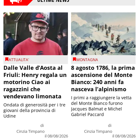
ATTUALITA'
MONTAGNA
Dalle Valle d’Aosta al
8 agosto 1786, la prima
Friuli: Henry regala un
ascensione del Monte
motorino Ciao ai
Bianco: 240 anni fa
ragazzini che
nasceva l’alpinismo
vendevano limonata
I primi a raggiungere la vetta
del Monte Bianco furono
Ondata di generosità per i tre
Jacques Balmat e Michel
giovani della provincia di
Gabriel Paccard
Udine
di
di
Cinzia Timpano
Cinzia Timpano
il 08/08/2026
il 08/08/2026