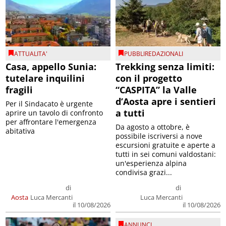
ATTUALITA'
PUBBLIREDAZIONALI
Casa, appello Sunia:
Trekking senza limiti:
tutelare inquilini
con il progetto
fragili
“CASPITA” la Valle
d’Aosta apre i sentieri
Per il Sindacato è urgente
a tutti
aprire un tavolo di confronto
per affrontare l'emergenza
Da agosto a ottobre, è
abitativa
possibile iscriversi a nove
escursioni gratuite e aperte a
tutti in sei comuni valdostani:
un'esperienza alpina
condivisa grazi...
di
di
Aosta
Luca Mercanti
Luca Mercanti
il 10/08/2026
il 10/08/2026
ANNUNCI