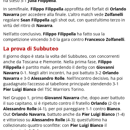
ha steso 3-1
Julia Filippella
.
In semifinale,
Filippo Filippella
approfitta del forfait di
Orlando
Navarra
per accedere alla finale. L’altro match vede
Zolfanelli
regolare
Sean Filippella
agli shot out, con quest’ultimo terzo in
virtù del ritiro di
Navarra
.
Nell’atto conclusivo,
Filippo Filippella
ha fatto sua la
competizione vincendo 3-0 la gara contro
Francesco Zolfanelli
.
La prova di Subbuteo
Il giorno dopo è stata la volta del Subbuteo, con concorrenti
anche da Toscana e Piemonte. Nella prima fase,
Filippo
Filippella
è partito male, perdendo il derby con
Giovanni
Navarra
0-1. Negli altri incontri, ha poi battuto 3-2
Orlando
Navarra
e 3-0
Alessandro Rolle
. Nell’incontro decisivo, ha poi
guadagnato l’accesso al tabellone principale stendendo 3-1
Pier Luigi Bianco
del TSC Warriors Torino.
Nel Gruppo 1, primo
Giovanni Navarra
che, dopo aver battuto
il suo capitano, si è ripetuto contro il fratello
Orlando
(2-0) e
Alessandro Rolle
(4-1), per poi pareggiare 1-1 contro
Bianco
.
Out
Orlando Navarra
, battuto anche da
Pier Luigi Bianco
(1-4)
e vittorioso su
Alessandro Rolle
(4-3); quest’ultimo ha
collezionato quattro sconfitte: con
Pier Luigi Bianco
il