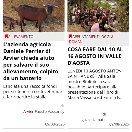
ALLEVAMENTO
APPUNTAMENTI
,
OGGI &
DOMANI
L’azienda agricola
COSA FARE DAL 10 AL
Daniele Perrier di
16 AGOSTO IN VALLE
Arvier chiede aiuto
D’AOSTA
per salvare il suo
allevamento, colpito
LUNEDÌ 10 AGOSTO ANTEY-
SAINT-ANDRÉ - Alla Sala
da un batterio
mostre Biblioteca sarà
Lanciata una raccolta fondi
possibile partecipare alla
per sostenere i costi veterinari
presentazione del libro di
e far ripartire la stalla
Maria Vassallo ed Enrico F...
di
Arvier
Fausto Vassoney
di
gazzettamatin
il 09/08/2026
il 09/08/2026