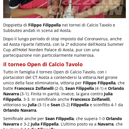
Doppietta di
Filippo Filippella
nei tornei di Calcio Tavolo e
Subbuteo andati in scena ad Aosta.
Dopo il lungo periodo di stop imposto dal Coronavirus, anche
ad Aosta riparte l’attività, con la 2ª edizione dell’Aosta Summer
Cup all’Hotel Norden Palace di Aosta, pur con una
partecipazione non particolarmente numerosa.
Il torneo Open di Calcio Tavolo
Tutto in famiglia il torneo Open di Calcio Tavolo, con i
portacolori del CT Aosta a contendersi la vittoria.Nel girone
unico della fase eliminatoria, vittoria per
Filippo Filippella
, che
batte
Francesco Zolfanelli
(2-0),
Sean Filippella
(4-1) e
Orlando
Navarra
(3-1). Finita in parità, invece, la gara contro
Julia
Filippella
, 3-3. In semifinale anche
Francesco Zolfanelli
,
vittorioso su
Julia
(3-1) e
Sean
(3-2)
Filippella
e sconfitto 4-1 da
Orlando Navarra
.
Semifinale anche per
Sean Filippella
, che supera 1-0
Orlando
Navarra
e 3-2
Julia Filippella
. L’ultimo posto va a
Navarra
, che