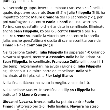
punteggio è di 2-4.
Nel secondo gruppo, invece, eliminato Francesco Zolfanelli, il
quale, dopo aver superato
Sean
(5-2) e
Julia Filippella
(5-0), ha
impattato contro
Mauro Cremona
del TS Labronico (1-1), per
poi naufragare 1-8 contro
Paolo Finardi
del TSC Warriors
Torino, con quest’ultimo che è andato in semifinale. Eliminato
anche
Sean Filippella
, ko per 0-3 contro
Finardi
e per 1-2
contro
Cremona
. Inutile la vittoria per 2-0 contro la sorella
Julia; anche quest’ultima è uscita di scena sconfitta pure da
Finardi
(1-4) e
Cremona
(0-1).ù
Nel tabellone Cadetti,
Julia Filippella
ha superato 1-0 Orlando
Navarra ai quarti, mentre
Alessandro Rolle
ha liquidato 7-0
Sean Filippella
. In semifinale,
Francesco Zolfanelli
, dopo l’1-1
dei tempi regolamentari, ha avuto ragione di
Julia Filippella
agli shoot out. Dall’altra parte del tabellone,
Rolle
si è
inchinato ai tiri piazzati a
Pier Luigi Bianco
.
Nella finale,
Bianco
ha avuto la meglio, vincendo 1-0.
Nel tabellone Master, in semifinale,
Filippo Filippella
ha
battuto 1-0
Mauro Cremona
.
Giovanni Navarra
, invece, nulla ha potuto contro
Paolo
Finardi
, vittorioso per 3-0. Nella finalina,
Navarra
ha steso