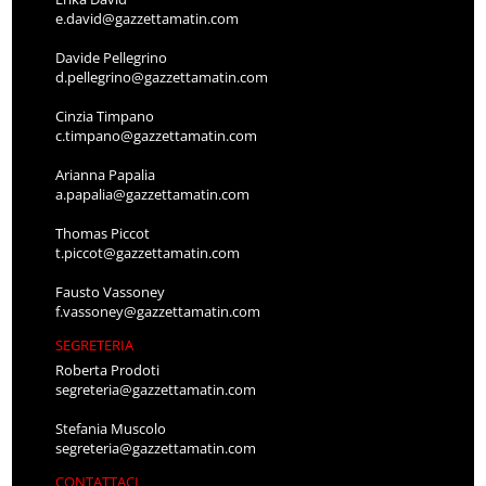
e.david@gazzettamatin.com
Davide Pellegrino
d.pellegrino@gazzettamatin.com
Cinzia Timpano
c.timpano@gazzettamatin.com
Arianna Papalia
a.papalia@gazzettamatin.com
Thomas Piccot
t.piccot@gazzettamatin.com
Fausto Vassoney
f.vassoney@gazzettamatin.com
SEGRETERIA
Roberta Prodoti
segreteria@gazzettamatin.com
Stefania Muscolo
segreteria@gazzettamatin.com
CONTATTACI