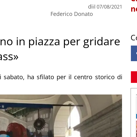
di
il
07/08/2021
n
Federico Donato
C
no in piazza per gridare
ass»
abato, ha sfilato per il centro storico di