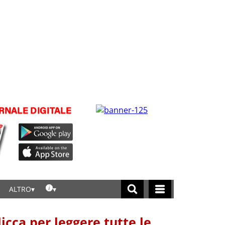
ALTRO
licca per leggere tutte le