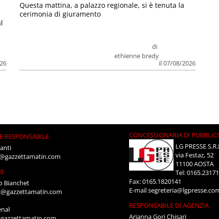
Questa mattina, a palazzo regionale, si è tenuta la
cerimonia di giuramento
l
di
ethienne bredy
026
il 07/08/2026
CONCESSIONARIA DI PUBBLIC
E RESPONSABILE
LG PRESSE S.R.
anti
via Festaz, 52
i@gazzettamatin.com
11100 AOSTA
NE
Tel: 0165.2317
Fax: 0165.1820141
o Bianchet
E-mail
segreteria@lgpresse.co
t@gazzettamatin.com
RESPONSABILE DI AGENZIA
enal
Arianna Gori Chisari
gazzettamatin.com