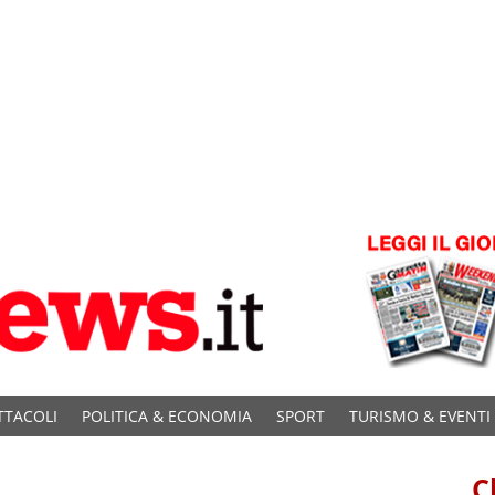
TTACOLI
POLITICA & ECONOMIA
SPORT
TURISMO & EVENTI
C