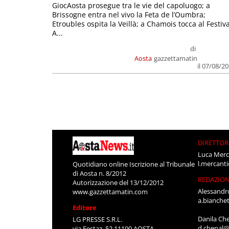
GiocAosta prosegue tra le vie del capoluogo; a
Brissogne entra nel vivo la Feta de l’Oumbra;
Etroubles ospita la Veillà; a Chamois tocca al Festiva
A...
di
Aosta
gazzettamatin
il 07/08/2
DIRETTOR
Luca Merc
l.mercant
Quotidiano online Iscrizione al Tribunale
di Aosta n. 8/2012
REDAZIO
Autorizzazione del 13/12/2012
Alessandr
www.gazzettamatin.com
a.bianche
Editore
Danila Ch
LG PRESSE S.R.L.
d.chenal@
via Festaz, 52 11100 AOSTA