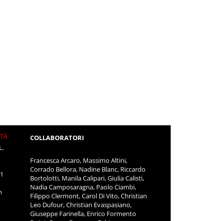
ITÀ
COLLABORATORI
L.
Francesca Arcaro, Massimo Altini,
Corrado Bellora, Nadine Blanc, Riccardo
11
Bortolotti, Manila Calipari, Giulia Calisti,
Nadia Camposaragna, Paolo Ciambi,
m
Filippo Clermont, Carol Di Vito, Christian
Leo Dufour, Christian Evaspasiano,
Giuseppe Farinella, Enrico Formento