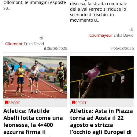
Ollomont; le immagini esposte
discesa, la strada comunale
sa...
della Val Ferret; si riduce lo
scenario di rischio, in
movimento u...
di
Courmayeur
Erika David
di
Ollomont
Erika David
il 06/08/2026
il 06/08/2026
SPORT
SPORT
Atletica: Matilde
Atletica: Asta in Piazza
Abelli lotta come una
torna ad Aosta il 22
leonessa, la 4×400
agosto e strizza
azzurra firma il
l’occhio agli Europei di