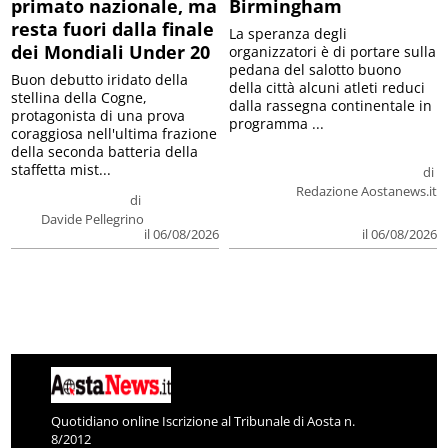
primato nazionale, ma
Birmingham
resta fuori dalla finale
La speranza degli
dei Mondiali Under 20
organizzatori è di portare sulla
pedana del salotto buono
Buon debutto iridato della
della città alcuni atleti reduci
stellina della Cogne,
dalla rassegna continentale in
protagonista di una prova
programma ...
coraggiosa nell'ultima frazione
della seconda batteria della
staffetta mist...
di
Redazione Aostanews.it
di
Davide Pellegrino
il 06/08/2026
il 06/08/2026
Quotidiano online Iscrizione al Tribunale di Aosta n.
8/2012