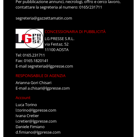
Per pubblicazione annunci, necrologi, offro e cerco lavoro,
contattare la segreteria al numero: 0165/231711
segreteria@gazzettamatin.com
CONCESSIONARIA DI PUBBLICITÀ
LG PRESSE S.R.L.
via Festaz, 52
11100 AOSTA
Tel: 0165.231711
Fax: 0165.1820141
E-mail
segreteria@lgpresse.com
RESPONSABILE DI AGENZIA
Arianna Gori Chisari
E-mail
a.chisari@lgpresse.com
Account
Luca Torino
l.torino@lgpresse.com
Ivana Cretier
i.cretier@lgpresse.com
Daniele Fimiano
d.fimiano@lgpresse.com