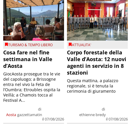
TURISMO & TEMPO LIBERO
ATTUALITA'
Cosa fare nel fine
Corpo forestale della
settimana in Valle
Valle d’Aosta: 12 nuovi
d’Aosta
agenti in servizio in 8
stazioni
GiocAosta prosegue tra le vie
del capoluogo; a Brissogne
Questa mattina, a palazzo
entra nel vivo la Feta de
regionale, si è tenuta la
l’Oumbra; Etroubles ospita la
cerimonia di giuramento
Veillà; a Chamois tocca al
Festival A...
di
di
Aosta
gazzettamatin
ethienne bredy
il 07/08/2026
il 07/08/2026