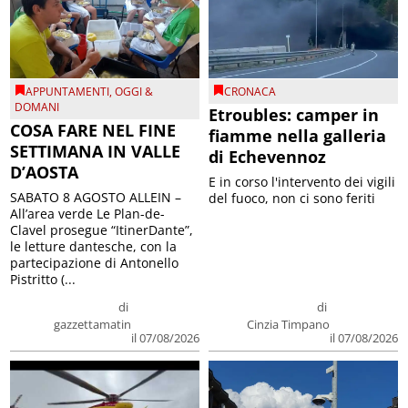
APPUNTAMENTI
,
OGGI &
CRONACA
DOMANI
Etroubles: camper in
COSA FARE NEL FINE
fiamme nella galleria
SETTIMANA IN VALLE
di Echevennoz
D’AOSTA
E in corso l'intervento dei vigili
SABATO 8 AGOSTO ALLEIN –
del fuoco, non ci sono feriti
All’area verde Le Plan-de-
Clavel prosegue “ItinerDante”,
le letture dantesche, con la
partecipazione di Antonello
Pistritto (...
di
di
gazzettamatin
Cinzia Timpano
il 07/08/2026
il 07/08/2026