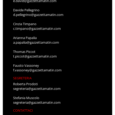
e.david@gazzettamatin.com
Davide Pellegrino
d.pellegrino@gazzettamatin.com
Cinzia Timpano
c.timpano@gazzettamatin.com
Arianna Papalia
a.papalia@gazzettamatin.com
Thomas Piccot
t.piccot@gazzettamatin.com
Fausto Vassoney
f.vassoney@gazzettamatin.com
SEGRETERIA
Roberta Prodoti
segreteria@gazzettamatin.com
Stefania Muscolo
segreteria@gazzettamatin.com
CONTATTACI