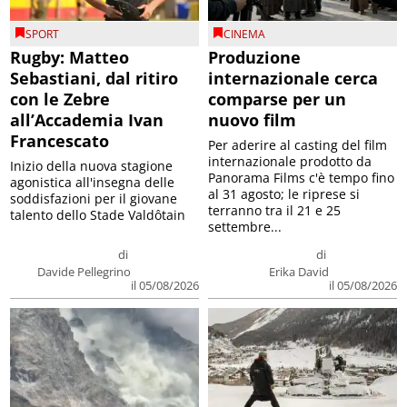
SPORT
CINEMA
Rugby: Matteo
Produzione
Sebastiani, dal ritiro
internazionale cerca
con le Zebre
comparse per un
all’Accademia Ivan
nuovo film
Francescato
Per aderire al casting del film
internazionale prodotto da
Inizio della nuova stagione
Panorama Films c'è tempo fino
agonistica all'insegna delle
al 31 agosto; le riprese si
soddisfazioni per il giovane
terranno tra il 21 e 25
talento dello Stade Valdôtain
settembre...
di
di
Davide Pellegrino
Erika David
il 05/08/2026
il 05/08/2026