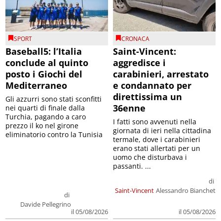
SPORT
CRONACA
Baseball5: l’Italia
Saint-Vincent:
conclude al quinto
aggredisce i
posto i Giochi del
carabinieri, arrestato
Mediterraneo
e condannato per
direttissima un
Gli azzurri sono stati sconfitti
36enne
nei quarti di finale dalla
Turchia, pagando a caro
I fatti sono avvenuti nella
prezzo il ko nel girone
giornata di ieri nella cittadina
eliminatorio contro la Tunisia
termale, dove i carabinieri
erano stati allertati per un
uomo che disturbava i
passanti. ...
di
Saint-Vincent
Alessandro Bianchet
di
Davide Pellegrino
il 05/08/2026
il 05/08/2026