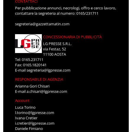
CONTATTACI
Per pubblicazione annunci, necrologi, offro e cerco lavoro,
contattare la segreteria al numero: 0165/231711
segreteria@gazzettamatin.com
CONCESSIONARIA DI PUBBLICITÀ
LG PRESSE S.R.L.
via Festaz, 52
11100 AOSTA
Tel: 0165.231711
Fax: 0165.1820141
E-mail
segreteria@lgpresse.com
RESPONSABILE DI AGENZIA
Arianna Gori Chisari
E-mail
a.chisari@lgpresse.com
Account
Luca Torino
l.torino@lgpresse.com
Ivana Cretier
i.cretier@lgpresse.com
Daniele Fimiano