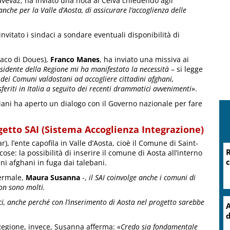
Lavevaz, ha inviato una nota al Celva chiedendo agli
 anche per la Valle d’Aosta, di assicurare l’accoglienza delle
invitato i sindaci a sondare eventuali disponibilità di
ndaco di Doues),
Franco Manes
, ha inviato una missiva ai
esidente della Regione mi ha manifestato la necessità
– si legge
à dei Comuni valdostani ad accogliere cittadini afghani,
sferiti in Italia a seguito dei recenti drammatici avvenimenti
».
iani ha aperto un dialogo con il Governo nazionale per fare
getto SAI (Sistema Accoglienza Integrazione)
), l’ente capofila in Valle d’Aosta, cioè il Comune di Saint-
R
e: la possibilità di inserire il comune di Aosta all’interno
c
ni afghani in fuga dai talebani.
termale,
Maura Susanna
-,
il SAI coinvolge anche i comuni di
on sono molti.
, anche perché con l’inserimento di Aosta nel progetto sarebbe
A
d
 Regione, invece, Susanna afferma:
«Credo sia fondamentale