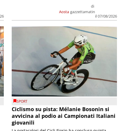
di
Aosta
gazzettamatin
026
il 07/08/2026
SPORT
Ciclismo su pista: Mélanie Bosonin si
avvicina al podio ai Campionati Italiani
giovanili
La portacolori del Cicli Fiorin ha concluso quinta