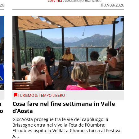
cervinia
Alessandro Bianchet
026
il 07/08/2026
TURISMO & TEMPO LIBERO
a
Cosa fare nel fine settimana in Valle
so
d’Aosta
GiocAosta prosegue tra le vie del capoluogo; a
Brissogne entra nel vivo la Feta de l’Oumbra;
.
Etroubles ospita la Veillà; a Chamois tocca al Festival
A...