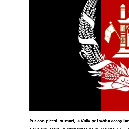
Pur con piccoli numeri, la Valle potrebbe accoglier