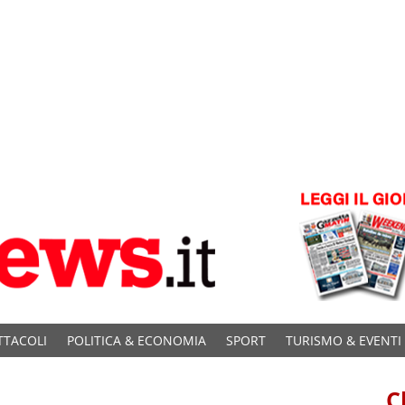
TTACOLI
POLITICA & ECONOMIA
SPORT
TURISMO & EVENTI
C