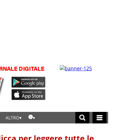
ALTRO
licca per leggere tutte le