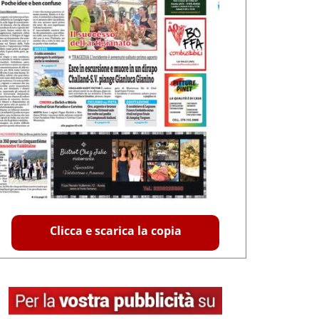
Clicca e scarica la copia