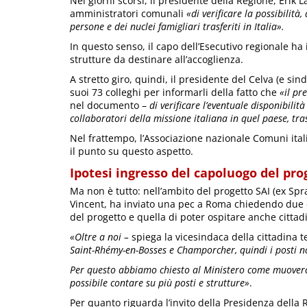
Nei giorni scorsi, il presidente della Regione, Erik 
amministratori comunali
«di verificare la possibilità,
persone e dei nuclei famigliari trasferiti in Italia».
In questo senso, il capo dell’Esecutivo regionale ha 
strutture da destinare all’accoglienza.
A stretto giro, quindi, il presidente del Celva (e si
suoi 73 colleghi per informarli della fatto che
«il pr
nel documento –
di verificare l’eventuale disponibilit
collaboratori della missione italiana in quel paese, tra
Nel frattempo, l’Associazione nazionale Comuni ital
il punto su questo aspetto.
Ipotesi ingresso del capoluogo del pro
Ma non è tutto: nell’ambito del progetto SAI (ex Sprar
Vincent, ha inviato una pec a Roma chiedendo due cos
del progetto e quella di poter ospitare anche cittadi
«Oltre a noi –
spiega la vicesindaca della cittadina 
Saint-Rhémy-en-Bosses e Champorcher, quindi i posti n
Per questo abbiamo chiesto al Ministero come muoverci
possibile contare su più posti e strutture»
.
Per quanto riguarda l’invito della Presidenza della