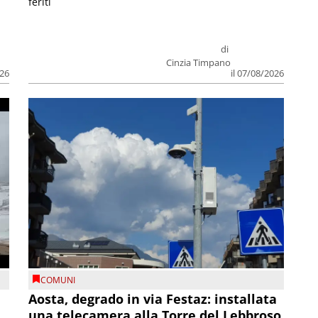
feriti
di
Cinzia Timpano
026
il 07/08/2026
COMUNI
n
Aosta, degrado in via Festaz: installata
una telecamera alla Torre del Lebbroso