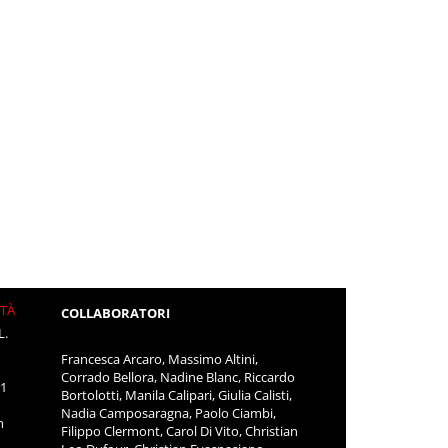
ITÀ
COLLABORATORI
L.
Francesca Arcaro, Massimo Altini,
Corrado Bellora, Nadine Blanc, Riccardo
11
Bortolotti, Manila Calipari, Giulia Calisti,
Nadia Camposaragna, Paolo Ciambi,
m
Filippo Clermont, Carol Di Vito, Christian