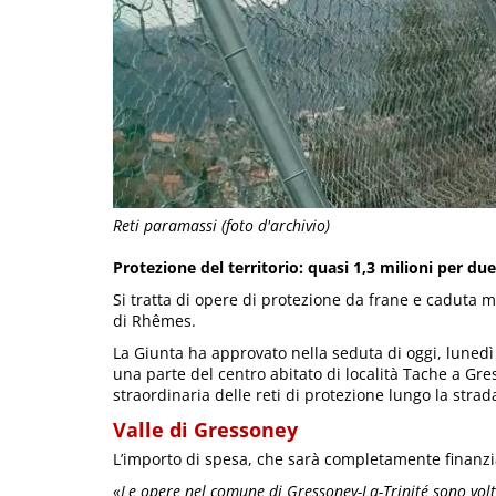
Reti paramassi (foto d'archivio)
Protezione del territorio: quasi 1,3 milioni per du
Si tratta di opere di protezione da frane e caduta ma
di Rhêmes.
La Giunta ha approvato nella seduta di oggi, lunedì 
una parte del centro abitato di località Tache a Gr
straordinaria delle reti di protezione lungo la stra
Valle di Gressoney
L’importo di spesa, che sarà completamente finanzia
«Le opere nel comune di Gressoney-La-Trinité sono volte