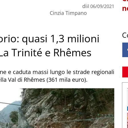
di
il
06/09/2021
n
Cinzia Timpano
C
orio: quasi 1,3 milioni
 La Trinité e Rhêmes
ane e caduta massi lungo le strade regionali
ella Val di Rhêmes (361 mila euro).