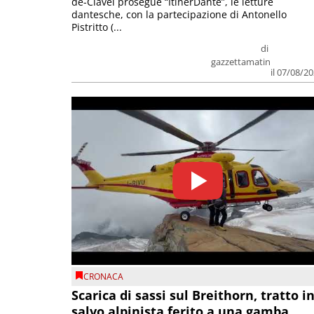
de-Clavel prosegue “ItinerDante”, le letture
dantesche, con la partecipazione di Antonello
Pistritto (...
di
gazzettamatin
il 07/08/2
CRONACA
Scarica di sassi sul Breithorn, tratto i
salvo alpinista ferito a una gamba