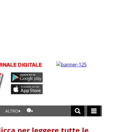
ALTRO
licca per leggere tutte le