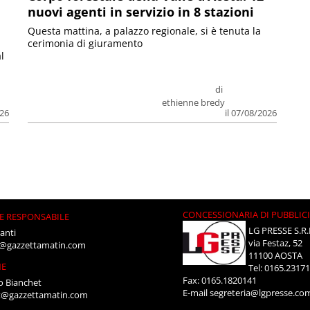
nuovi agenti in servizio in 8 stazioni
Questa mattina, a palazzo regionale, si è tenuta la
cerimonia di giuramento
l
di
ethienne bredy
026
il 07/08/2026
CONCESSIONARIA DI PUBBLIC
E RESPONSABILE
LG PRESSE S.R.
anti
via Festaz, 52
i@gazzettamatin.com
11100 AOSTA
NE
Tel: 0165.2317
Fax: 0165.1820141
o Bianchet
E-mail
segreteria@lgpresse.co
t@gazzettamatin.com