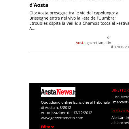
d’Aosta
GiocAosta prosegue tra le vie del capoluogo; a
Brissogne entra nel vivo la Feta de l’Oumbra;
Etroubles ospita la Veillà; a Chamois tocca al Festiva
A...
di
Aosta
gazzettamatin
il 07/08/2
DIRETTOR
Luca Merc
l.mercant
Quotidiano online Iscrizione al Tribunale
di Aosta n. 8/2012
REDAZIO
Autorizzazione del 13/12/2012
Alessandr
www.gazzettamatin.com
a.bianche
Editore