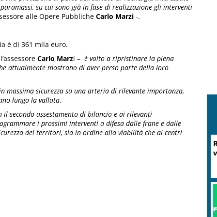
 paramassi, su cui sono già in fase di realizzazione gli interventi
sessore alle Opere Pubbliche
Carlo Marzi
-.
ia è di 361 mila euro.
l’assessore
Carlo Marz
i –
è volto a ripristinare la piena
 che attualmente mostrano di aver perso parte della loro
o in massima sicurezza su una arteria di rilevante importanza,
ppano lungo la vallata
.
n il secondo assestamento di bilancio e ai rilevanti
grammare i prossimi interventi a difesa dalle frane e dalle
icurezza dei territori, sia in ordine alla viabilità che ai centri
R
v