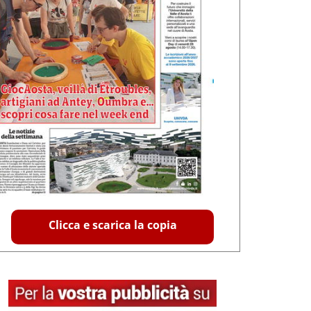
Clicca e scarica la copia