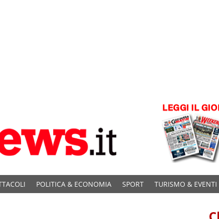
TTACOLI
POLITICA & ECONOMIA
SPORT
TURISMO & EVENTI
C