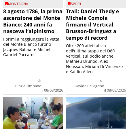
MONTAGNA
SPORT
8 agosto 1786, la prima
Trail: Daniel Thedy e
ascensione del Monte
Michela Comola
Bianco: 240 anni fa
firmano il Vertical
nasceva l’alpinismo
Brusson-Bringuez a
tempo di record
I primi a raggiungere la vetta
del Monte Bianco furono
Oltre 200 atleti al via
Jacques Balmat e Michel
dell'ultima tappa del Défì
Gabriel Paccard
Vertical, sul podio anche
Mathieu Brunod, Alex
Noussan, Miriam Di Vincenzo
e Kaitlin Allen
di
di
Cinzia Timpano
Davide Pellegrino
il 08/08/2026
il 08/08/2026