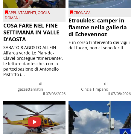
APPUNTAMENTI
,
OGGI &
CRONACA
DOMANI
Etroubles: camper in
COSA FARE NEL FINE
fiamme nella galleria
SETTIMANA IN VALLE
di Echevennoz
D’AOSTA
E in corso l'intervento dei vigili
SABATO 8 AGOSTO ALLEIN –
del fuoco, non ci sono feriti
All’area verde Le Plan-de-
Clavel prosegue “ItinerDante”,
le letture dantesche, con la
partecipazione di Antonello
Pistritto (...
di
di
gazzettamatin
Cinzia Timpano
il 07/08/2026
il 07/08/2026