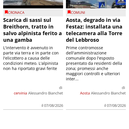
CRONACA
COMUNI
Scarica di sassi sul
Aosta, degrado in via
Breithorn, tratto in
Festaz: installata una
salvo alpinista ferito a
telecamera alla Torre
una gamba
del Lebbroso
L'intervento è avvenuto in
Prime contromosse
parte via terra e in parte con
dell'amministrazione
l'elicottero a causa delle
comunale dopo l'esposto
condizioni meteo. L'alpinista
presentato da residenti della
non ha riportato gravi ferite
zona; promessi anche
maggiori controlli e ulteriori
inter...
di
di
cervinia
Alessandro Bianchet
Aosta
Alessandro Bianchet
il 07/08/2026
il 07/08/2026