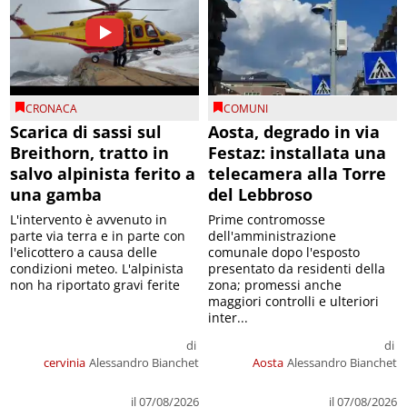
CRONACA
COMUNI
Scarica di sassi sul
Aosta, degrado in via
Breithorn, tratto in
Festaz: installata una
salvo alpinista ferito a
telecamera alla Torre
una gamba
del Lebbroso
L'intervento è avvenuto in
Prime contromosse
parte via terra e in parte con
dell'amministrazione
l'elicottero a causa delle
comunale dopo l'esposto
condizioni meteo. L'alpinista
presentato da residenti della
non ha riportato gravi ferite
zona; promessi anche
maggiori controlli e ulteriori
inter...
di
di
cervinia
Alessandro Bianchet
Aosta
Alessandro Bianchet
il 07/08/2026
il 07/08/2026