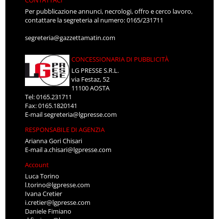
CONTATTACI
Per pubblicazione annunci, necrologi, offro e cerco lavoro,
contattare la segreteria al numero: 0165/231711
segreteria@gazzettamatin.com
CONCESSIONARIA DI PUBBLICITÀ
LG PRESSE S.R.L.
via Festaz, 52
11100 AOSTA
Tel: 0165.231711
Fax: 0165.1820141
E-mail
segreteria@lgpresse.com
RESPONSABILE DI AGENZIA
Arianna Gori Chisari
E-mail
a.chisari@lgpresse.com
Account
Luca Torino
l.torino@lgpresse.com
Ivana Cretier
i.cretier@lgpresse.com
Daniele Fimiano