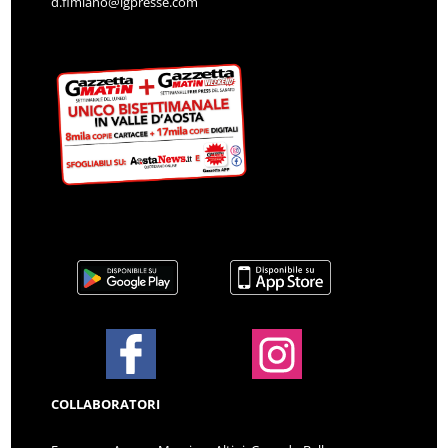
d.fimiano@lgpresse.com
COLLABORATORI