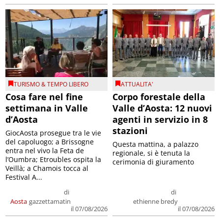
TURISMO & TEMPO LIBERO
ATTUALITA'
Cosa fare nel fine
Corpo forestale della
settimana in Valle
Valle d’Aosta: 12 nuovi
d’Aosta
agenti in servizio in 8
stazioni
GiocAosta prosegue tra le vie
del capoluogo; a Brissogne
Questa mattina, a palazzo
entra nel vivo la Feta de
regionale, si è tenuta la
l’Oumbra; Etroubles ospita la
cerimonia di giuramento
Veillà; a Chamois tocca al
Festival A...
di
di
Aosta
gazzettamatin
ethienne bredy
il 07/08/2026
il 07/08/2026