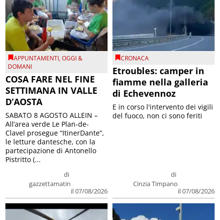
APPUNTAMENTI
,
OGGI &
CRONACA
DOMANI
Etroubles: camper in
COSA FARE NEL FINE
fiamme nella galleria
SETTIMANA IN VALLE
di Echevennoz
D’AOSTA
E in corso l'intervento dei vigili
SABATO 8 AGOSTO ALLEIN –
del fuoco, non ci sono feriti
All’area verde Le Plan-de-
Clavel prosegue “ItinerDante”,
le letture dantesche, con la
partecipazione di Antonello
Pistritto (...
di
di
gazzettamatin
Cinzia Timpano
il 07/08/2026
il 07/08/2026