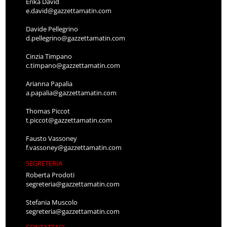
Erika David
e.david@gazzettamatin.com
Davide Pellegrino
d.pellegrino@gazzettamatin.com
Cinzia Timpano
c.timpano@gazzettamatin.com
Arianna Papalia
a.papalia@gazzettamatin.com
Thomas Piccot
t.piccot@gazzettamatin.com
Fausto Vassoney
f.vassoney@gazzettamatin.com
SEGRETERIA
Roberta Prodoti
segreteria@gazzettamatin.com
Stefania Muscolo
segreteria@gazzettamatin.com