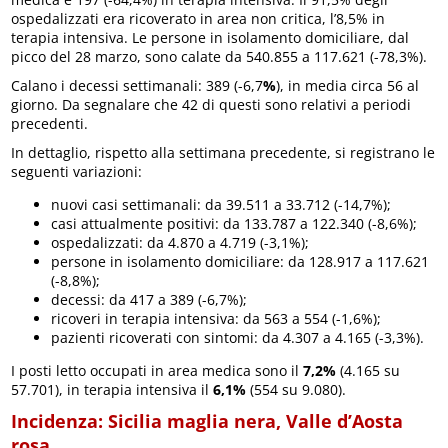
ospedalizzati era ricoverato in area non critica, l’8,5% in
terapia intensiva. Le persone in isolamento domiciliare, dal
picco del 28 marzo, sono calate da 540.855 a 117.621 (-78,3%).
Calano i decessi settimanali: 389 (-6,7
%
), in media circa 56 al
giorno. Da segnalare che 42 di questi sono relativi a periodi
precedenti.
In dettaglio, rispetto alla settimana precedente, si registrano le
seguenti variazioni:
nuovi casi settimanali: da 39.511 a 33.712 (-14,7%);
casi attualmente positivi: da 133.787 a 122.340 (-8,6%);
ospedalizzati: da 4.870 a 4.719 (-3,1%);
persone in isolamento domiciliare: da 128.917 a 117.621
(-8,8%);
decessi: da 417 a 389 (-6,7%);
ricoveri in terapia intensiva: da 563 a 554 (-1,6%);
pazienti ricoverati con sintomi: da 4.307 a 4.165 (-3,3%).
I posti letto occupati in area medica sono il
7,2%
(4.165 su
57.701), in terapia intensiva il
6,1%
(554 su 9.080).
Incidenza: Sicilia maglia nera, Valle d’Aosta
rosa