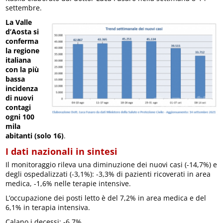
settembre.
La Valle
d’Aosta si
conferma
la regione
italiana
con la più
bassa
incidenza
di nuovi
contagi
ogni 100
mila
abitanti (solo 16)
.
I dati nazionali in sintesi
Il monitoraggio rileva una diminuzione dei nuovi casi (-14,7%) e
degli ospedalizzati (-3,1%): -3,3% di pazienti ricoverati in area
medica, -1,6% nelle terapie intensive.
L’occupazione dei posti letto è del 7,2% in area medica e del
6,1% in terapia intensiva.
Calano i decessi: -6,7%.