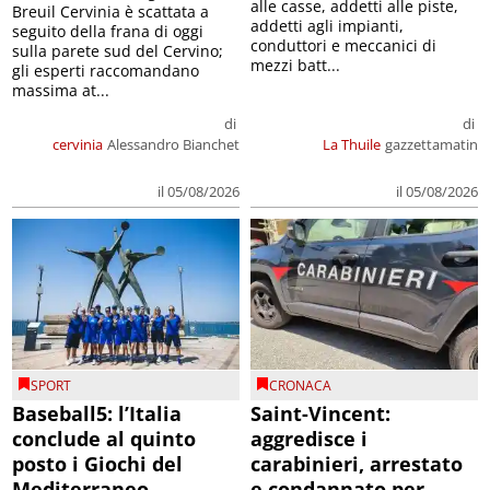
alle casse, addetti alle piste,
Breuil Cervinia è scattata a
addetti agli impianti,
seguito della frana di oggi
conduttori e meccanici di
sulla parete sud del Cervino;
mezzi batt...
gli esperti raccomandano
massima at...
di
di
cervinia
Alessandro Bianchet
La Thuile
gazzettamatin
il 05/08/2026
il 05/08/2026
SPORT
CRONACA
Baseball5: l’Italia
Saint-Vincent:
conclude al quinto
aggredisce i
posto i Giochi del
carabinieri, arrestato
Mediterraneo
e condannato per