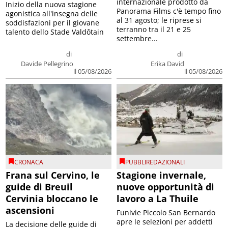
internazionale prodotto da
Inizio della nuova stagione
Panorama Films c'è tempo fino
agonistica all'insegna delle
al 31 agosto; le riprese si
soddisfazioni per il giovane
terranno tra il 21 e 25
talento dello Stade Valdôtain
settembre...
di
di
Davide Pellegrino
Erika David
il 05/08/2026
il 05/08/2026
CRONACA
PUBBLIREDAZIONALI
Frana sul Cervino, le
Stagione invernale,
guide di Breuil
nuove opportunità di
Cervinia bloccano le
lavoro a La Thuile
ascensioni
Funivie Piccolo San Bernardo
apre le selezioni per addetti
La decisione delle guide di