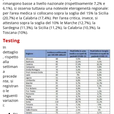
rimangono basse a livello nazionale (rispettivamente 7,2% e
6,1%), si osserva tuttavia una notevole eterogeneità regionale:
per l’area medica si collocano sopra la soglia del 15% la Sicilia
(20,7%) e la Calabria (17,4%). Per l’area critica, invece, si
attestano sopra la soglia del 10% le Marche (12,7%), la
Sardegna (11,3%), la Sicilia (11,2%), la Calabria (10,3%), la
Toscana (10%).
Testing
In
dettaglio
, rispetto
alla
settiman
a
precede
nte, si
registran
o le
seguenti
variazion
i:
nu