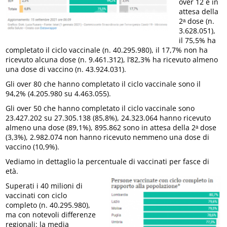
over 12 è in
attesa della
2ᵃ dose (n.
3.628.051),
il 75,5% ha
completato il ciclo vaccinale (n. 40.295.980), il 17,7% non ha
ricevuto alcuna dose (n. 9.461.312), l’82,3% ha ricevuto almeno
una dose di vaccino (n. 43.924.031).
Gli over 80 che hanno completato il ciclo vaccinale sono il
94,2% (4.205.980 su 4.463.055).
Gli over 50 che hanno completato il ciclo vaccinale sono
23.427.202 su 27.305.138 (85,8%), 24.323.064 hanno ricevuto
almeno una dose (89,1%), 895.862 sono in attesa della 2ᵃ dose
(3,3%), 2.982.074 non hanno ricevuto nemmeno una dose di
vaccino (10,9%).
Vediamo in dettaglio la percentuale di vaccinati per fasce di
età.
Superati i 40 milioni di
vaccinati con ciclo
completo (n. 40.295.980),
ma con notevoli differenze
regionali: la media