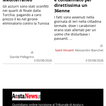
direttissima un
Gli azzurri sono stati sconfitti
36enne
nei quarti di finale dalla
Turchia, pagando a caro
I fatti sono avvenuti nella
prezzo il ko nel girone
giornata di ieri nella cittadina
eliminatorio contro la Tunisia
termale, dove i carabinieri
erano stati allertati per un
uomo che disturbava i
passanti. ...
di
Saint-Vincent
Alessandro Bianchet
di
Davide Pellegrino
il 05/08/2026
il 05/08/2026
Quotidiano online Iscrizione al Tribunale di Aosta n.