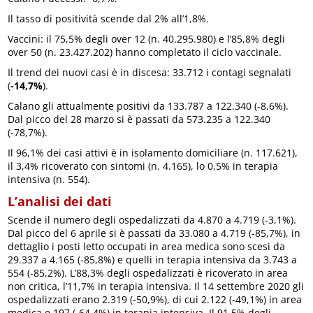
Il tasso di positività scende dal 2% all’1,8%.
Vaccini: il 75,5% degli over 12 (n. 40.295.980) e l’85,8% degli
over 50 (n. 23.427.202) hanno completato il ciclo vaccinale.
Il trend dei nuovi casi è in discesa: 33.712 i contagi segnalati
(
-14,7%
).
Calano gli attualmente positivi da 133.787 a 122.340 (-8,6%).
Dal picco del 28 marzo si è passati da 573.235 a 122.340
(-78,7%).
Il 96,1% dei casi attivi è in isolamento domiciliare (n. 117.621),
il 3,4% ricoverato con sintomi (n. 4.165), lo 0,5% in terapia
intensiva (n. 554).
L’analisi dei dati
Scende il numero degli ospedalizzati da 4.870 a 4.719 (-3,1%).
Dal picco del 6 aprile si è passati da 33.080 a 4.719 (-85,7%), in
dettaglio i posti letto occupati in area medica sono scesi da
29.337 a 4.165 (-85,8%) e quelli in terapia intensiva da 3.743 a
554 (-85,2%). L’88,3% degli ospedalizzati è ricoverato in area
non critica, l’11,7% in terapia intensiva. Il 14 settembre 2020 gli
ospedalizzati erano 2.319 (-50,9%), di cui 2.122 (-49,1%) in area
medica e 197 (-64,4%) in terapia intensiva. Il 91,5% degli