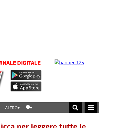
ALTRO
licca per leggere tutte le