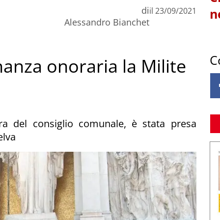
di
il
23/09/2021
n
Alessandro Bianchet
C
nanza onoraria la Milite
era del consiglio comunale, è stata presa
elva