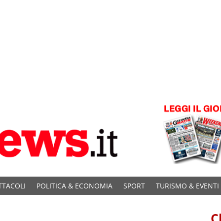
TTACOLI
POLITICA & ECONOMIA
SPORT
TURISMO & EVENTI
C