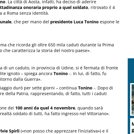
ano
. La città di Aosta, infatti, ha deciso di aderire
ittadinanza onoraria proprio a quel soldato
, ritrovato il 4
ia a Roma senza identità.
munale
, che per mano del
presidente Luca Tonino
espone le
 ma che ricorda gli oltre 650 mila caduti durante la Prima
 che caratterizza la storia del nostro paese».
 di un caduto, in provincia di Udine, si è fermata di fronte
lite ignoto – spiega ancora
Tonino
-. In lui, di fatto, fu
ritorno dalla Guerra».
viaggio durò per sette giorni – continua
Tonino
-. Dopo di
re della Patria, rappresentando, di fatto, tutti i caduti
ione dei
100 anni da quel 4 novembre
, quando sarà
realtà soldato di tutti, ha fatto ingresso nel Vittoriano».
M
g
lvie Spirli
(«non posso che apprezzare l’iniziativa») e il