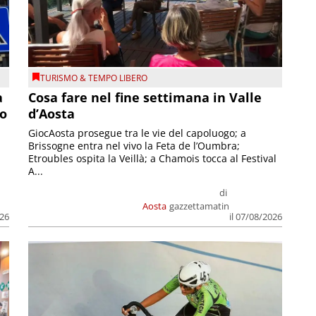
TURISMO & TEMPO LIBERO
a
Cosa fare nel fine settimana in Valle
so
d’Aosta
GiocAosta prosegue tra le vie del capoluogo; a
Brissogne entra nel vivo la Feta de l’Oumbra;
.
Etroubles ospita la Veillà; a Chamois tocca al Festival
A...
di
Aosta
gazzettamatin
026
il 07/08/2026