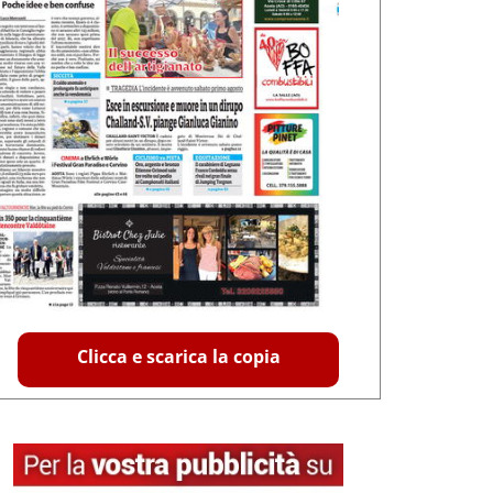
Clicca e scarica la copia