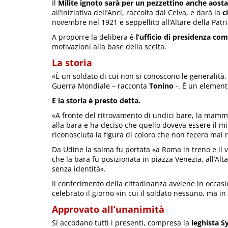
Il
Milite ignoto sarà per un pezzettino anche aost
all’iniziativa dell’Anci, raccolta dal Celva, e darà la
c
novembre nel 1921 e seppellito all’Altare della Patr
A proporre la delibera è
l’ufficio di presidenza co
motivazioni alla base della scelta.
La storia
«È un soldato di cui non si conoscono le generalità,
Guerra Mondiale – racconta
Tonino
-. È un elemento
E la storia è presto detta.
«A fronte del ritrovamento di undici bare, la mamma
alla bara e ha deciso che quello doveva essere il mi
riconosciuta la figura di coloro che non fecero mai 
Da Udine la salma fu portata «a Roma in treno e il 
che la bara fu posizionata in piazza Venezia, all’Alta
senza identità».
Il conferimento della cittadinanza avviene in occas
celebrato il giorno «in cui il soldato nessuno, ma in 
Approvato all’unanimità
Si accodano tutti i presenti, compresa la
leghista Sy