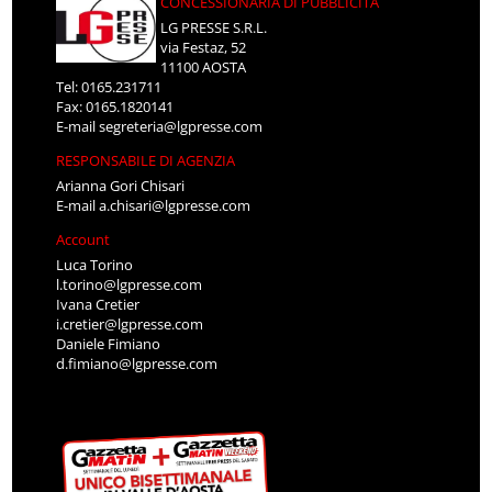
CONCESSIONARIA DI PUBBLICITÀ
LG PRESSE S.R.L.
via Festaz, 52
11100 AOSTA
Tel: 0165.231711
Fax: 0165.1820141
E-mail
segreteria@lgpresse.com
RESPONSABILE DI AGENZIA
Arianna Gori Chisari
E-mail
a.chisari@lgpresse.com
Account
Luca Torino
l.torino@lgpresse.com
Ivana Cretier
i.cretier@lgpresse.com
Daniele Fimiano
d.fimiano@lgpresse.com