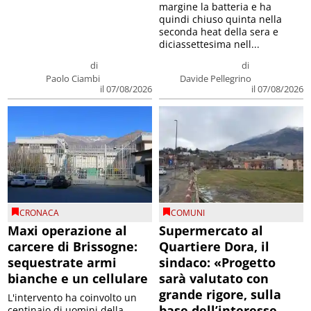
margine la batteria e ha
quindi chiuso quinta nella
seconda heat della sera e
diciassettesima nell...
di
di
Paolo Ciambi
Davide Pellegrino
il 07/08/2026
il 07/08/2026
CRONACA
COMUNI
Maxi operazione al
Supermercato al
carcere di Brissogne:
Quartiere Dora, il
sequestrate armi
sindaco: «Progetto
bianche e un cellulare
sarà valutato con
grande rigore, sulla
L'intervento ha coinvolto un
base dell’interesse
centinaio di uomini della