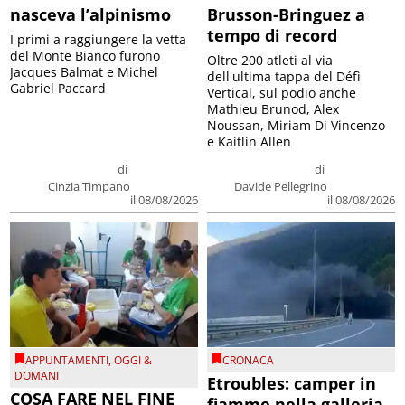
nasceva l’alpinismo
Brusson-Bringuez a
tempo di record
I primi a raggiungere la vetta
del Monte Bianco furono
Oltre 200 atleti al via
Jacques Balmat e Michel
dell'ultima tappa del Défì
Gabriel Paccard
Vertical, sul podio anche
Mathieu Brunod, Alex
Noussan, Miriam Di Vincenzo
e Kaitlin Allen
di
di
Cinzia Timpano
Davide Pellegrino
il 08/08/2026
il 08/08/2026
APPUNTAMENTI
,
OGGI &
CRONACA
DOMANI
Etroubles: camper in
COSA FARE NEL FINE
fiamme nella galleria