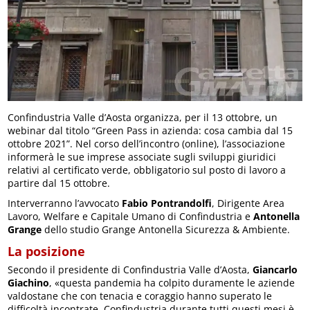
Confindustria Valle d’Aosta organizza, per il 13 ottobre, un
webinar dal titolo “Green Pass in azienda: cosa cambia dal 15
ottobre 2021”. Nel corso dell’incontro (online), l’associazione
informerà le sue imprese associate sugli sviluppi giuridici
relativi al certificato verde, obbligatorio sul posto di lavoro a
partire dal 15 ottobre.
Interverranno l’avvocato
Fabio Pontrandolfi
, Dirigente Area
Lavoro, Welfare e Capitale Umano di Confindustria e
Antonella
Grange
dello studio Grange Antonella Sicurezza & Ambiente.
La posizione
Secondo il presidente di Confindustria Valle d’Aosta,
Giancarlo
Giachino
, «questa pandemia ha colpito duramente le aziende
valdostane che con tenacia e coraggio hanno superato le
difficoltà incontrate. Confindustria durante tutti questi mesi è