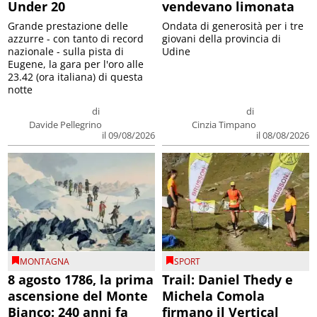
Under 20
vendevano limonata
Grande prestazione delle
Ondata di generosità per i tre
azzurre - con tanto di record
giovani della provincia di
nazionale - sulla pista di
Udine
Eugene, la gara per l'oro alle
23.42 (ora italiana) di questa
notte
di
di
Davide Pellegrino
Cinzia Timpano
il 09/08/2026
il 08/08/2026
MONTAGNA
SPORT
8 agosto 1786, la prima
Trail: Daniel Thedy e
ascensione del Monte
Michela Comola
Bianco: 240 anni fa
firmano il Vertical