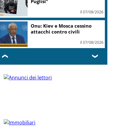
Puglisi”
il 07/08/2026
Onu: Kiev e Mosca cessino
attacchi contro civili
il 07/08/2026
❮
❯