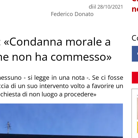
di
il
28/10/2021
n
Federico Donato
C
UV: «Condanna morale a
che non ha commesso»
suno - si legge in una nota -. Se ci fosse
raccia di un suo intervento volto a favorire un
ichiesta di non luogo a procedere»