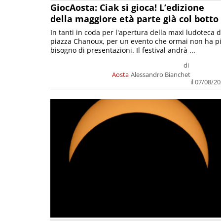
GiocAosta: Ciak si gioca! L’edizione
della maggiore età parte già col botto
In tanti in coda per l'apertura della maxi ludoteca d
piazza Chanoux, per un evento che ormai non ha p
bisogno di presentazioni. Il festival andrà ...
di
Aosta
Alessandro Bianchet
il 07/08/2