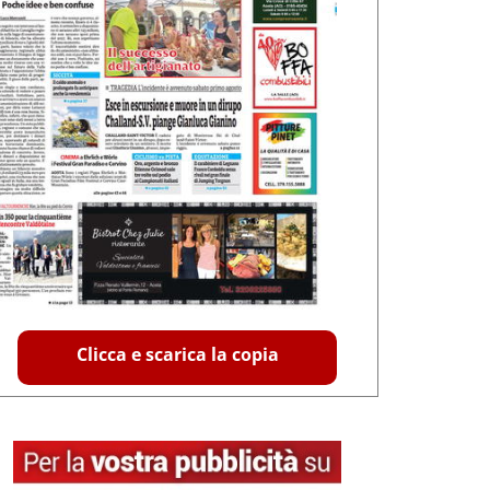
Clicca e scarica la copia