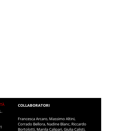
ITÀ
COLLABORATORI
L.
Francesca Arcaro, Massimo Altini,
Corrado Bellora, Nadine Blanc, Riccardo
11
Bortolotti, Manila Calipari, Giulia Calisti,