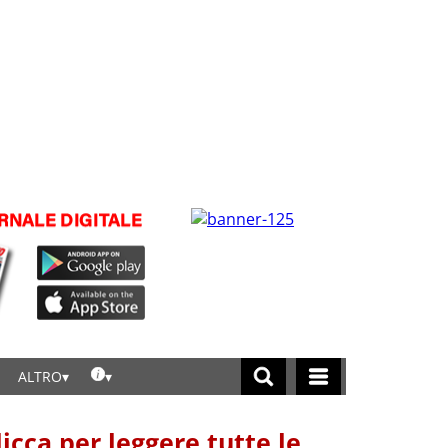
ALTRO
licca per leggere tutte le