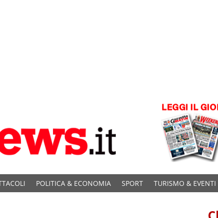
TTACOLI
POLITICA & ECONOMIA
SPORT
TURISMO & EVENTI
C