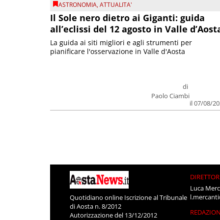
ASTRONOMIA
,
ATTUALITA'
Il Sole nero dietro ai Giganti: guida
all’eclissi del 12 agosto in Valle d’Aost
La guida ai siti migliori e agli strumenti per
pianificare l'osservazione in Valle d'Aosta
di
Paolo Ciambi
il 07/08/2
DIRETTOR
Luca Merc
l.mercant
Quotidiano online Iscrizione al Tribunale
di Aosta n. 8/2012
REDAZIO
Autorizzazione del 13/12/2012