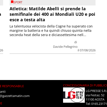
SPORT
Atletica: Matilde Abelli si prende la
a
semifinale dei 400 ai Mondiali U20 e poi
esce a testa alta
La talentuosa velocista della Cogne ha superato con
margine la batteria e ha quindi chiuso quinta nella
seconda heat della sera e diciassettesima nell...
di
Davide Pellegrino
026
il 07/08/2026
CONCESSIONARIA DI PUBBLIC
E RESPONSABILE
LG PRESSE S.R.
anti
via Festaz, 52
i@gazzettamatin.com
11100 AOSTA
NE
Tel: 0165.2317