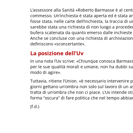
L’assessore alla Sanità «Roberto Barmasse è al cen
commesso. Un’inchiesta è stata aperta ed è stata a
fosse stata, nelle carte dell’inchiesta, la traccia di
sarebbe stata una richiesta di non luogo a procedere
bufera scatenata da quanto emerso dalle inchieste de
Anche se concluse con una richiesta di archiviazion
definiscono «sconcertante».
La posizione dell’Uv
In una nota l’Uv scrive: «Chiunque conosca Barmas
per le sue qualità morali e umane, non ha dubbi sul 
modo di agire».
Tuttavia, ritiene l’Union, «è necessario intervenire 
giorni gettano un’ombra non solo sul lavoro di un 
tratta di un’ombra che non ci piace. L’Uv intende s
forma “oscura” di fare politica che nel tempo abbi
(f.d.)