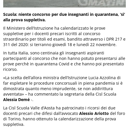
Scuola: niente concorso per due insegnanti in quarantena, ‘sì’
alla prova suppletiva.
Il Ministero dell’Istruzione ha calendarizzato le prove
suppletive per i docenti precari iscritti al concorso
straordinario per titoli ed esami, bandito attraverso i DPR 217 e
311 del 2020: si terranno giovedì 18 e lunedì 22 novembre.
In tutta Italia, sono centinaia gli insegnanti aspiranti
partecipanti al concorso che non hanno potuto presentarsi alle
prove perchè in quarantena Covid e che hanno poi presentato
ricorso.
«La scelta dell’allora ministra dell’Istruzione Lucia Azzolina di
far espletare le procedure concorsuali in piena pandemia si è
dimostrata quanto meno imprudente, se non addirittura
avventata» – ha commentato la segretaria della Cisl Scuola
Alessia Demé
-.
La Cisl Scuola Valle d’Aosta ha patrocinato i ricorsi dei due
docenti precari che difesi dall’avvocato
Alessio Ariotto
del foro
di Torino, hanno ottenuto la calendarizzazione della prova
suppletiva.