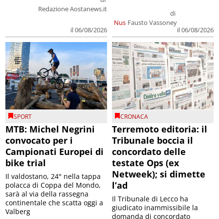
Redazione Aostanews.it
di
Nus
Fausto Vassoney
il 06/08/2026
il 06/08/2026
SPORT
CRONACA
MTB: Michel Negrini
Terremoto editoria: il
convocato per i
Tribunale boccia il
Campionati Europei di
concordato delle
bike trial
testate Ops (ex
Netweek); si dimette
Il valdostano, 24° nella tappa
l’ad
polacca di Coppa del Mondo,
sarà al via della rassegna
Il Tribunale di Lecco ha
continentale che scatta oggi a
giudicato inammissibile la
Valberg
domanda di concordato