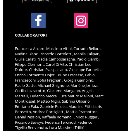
COLLABORATORI
Francesca Arcaro, Massimo Altini, Corrado Bellora,
Nadine Blanc, Riccardo Bortolotti, Manila Calipari,
Giulia Calisti, Nadia Camposaragna, Paolo Ciambi,
Filippo Clermont, Carol Di Vito, Christian Leo
Dufour, Christian Evaspasiano, Giuseppe Farinella,
Enrico Formento Dojot, Bruno Fracasso, Fabio
Francesconi, Sofia Fregnani, Giorgia Gambino,
Paolo Gatto, Michael Ghignone, Marlène Jorrioz,
Cecilia Lazzarotto, Giacomo Mangano, Angela
Marrelli, Federico Mecca, Luca Mauro Melloni, Marc
Montrosset, Matteo Nigra, Sabrina Olibano,
Emiliano Pala, Gabriele Peloso, Maurizio Pitti, Loris
Ponsetto, Andrea Portigliatti, Mattia Pramotton,
Deniel Pession, Raffaele Romano, Enrico Ruggeri,
Riccardo Savoye, Federica Tercinod, Federico
Tigellio Benvenuto, Luca Massimo Trifilò