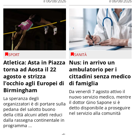
il 06/08/2026
il 06/08/2026
SPORT
SANITÀ
Atletica: Asta in Piazza
Nus: in arrivo un
torna ad Aosta il 22
ambulatorio per i
agosto e strizza
cittadini senza medico
l’occhio agli Europei di
di famiglia
Birmingham
Da venerdì 7 agosto attivo il
nuovo servizio medico, mentre
La speranza degli
il dottor Gino Sapone si è
organizzatori è di portare sulla
detto disponibile a proseguire
pedana del salotto buono
nel servizio alla comunità
della città alcuni atleti reduci
dalla rassegna continentale in
programma ...
di