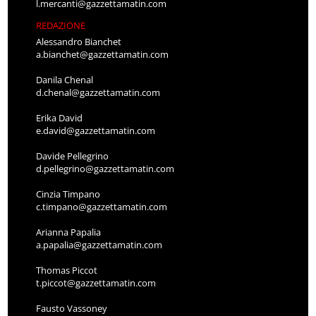
l.mercanti@gazzettamatin.com
REDAZIONE
Alessandro Bianchet
a.bianchet@gazzettamatin.com
Danila Chenal
d.chenal@gazzettamatin.com
Erika David
e.david@gazzettamatin.com
Davide Pellegrino
d.pellegrino@gazzettamatin.com
Cinzia Timpano
c.timpano@gazzettamatin.com
Arianna Papalia
a.papalia@gazzettamatin.com
Thomas Piccot
t.piccot@gazzettamatin.com
Fausto Vassoney