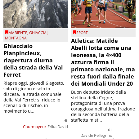
AMBIENTE
,
GHIACCIAI
,
SPORT
MONTAGNA
Atletica: Matilde
Ghiacciaio
Abelli lotta come una
Planpincieux,
leonessa, la 4×400
riapertura diurna
azzurra firma il
della strada della Val
primato nazionale, ma
Ferret
resta fuori dalla finale
dei Mondiali Under 20
Riapre oggi, giovedì 6 agosto,
solo di giorno e solo in
Buon debutto iridato della
discesa, la strada comunale
stellina della Cogne,
della Val Ferret; si riduce lo
protagonista di una prova
scenario di rischio, in
coraggiosa nell'ultima frazione
movimento u...
della seconda batteria della
staffetta mist...
di
Courmayeur
Erika David
di
Davide Pellegrino