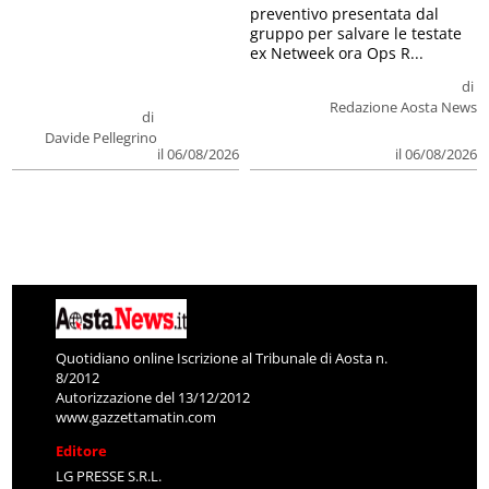
preventivo presentata dal
gruppo per salvare le testate
ex Netweek ora Ops R...
di
Redazione Aosta News
di
Davide Pellegrino
il 06/08/2026
il 06/08/2026
Quotidiano online Iscrizione al Tribunale di Aosta n.
8/2012
Autorizzazione del 13/12/2012
www.gazzettamatin.com
Editore
LG PRESSE S.R.L.