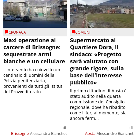
CRONACA
COMUNI
Maxi operazione al
Supermercato al
carcere di Brissogne:
Quartiere Dora, il
sequestrate armi
sindaco: «Progetto
bianche e un cellulare
sarà valutato con
grande rigore, sulla
L'intervento ha coinvolto un
base dell’interesse
centinaio di uomini della
Polizia penitenziaria,
pubblico»
provenienti da tutti gli istituti
Il primo cittadino di Aosta è
del Provveditorato
stato audito nella quarta
commissione del Consiglio
regionale, dove ha ribadito
come l'iter, al momento, sia
ancora ferm...
di
di
Brissogne
Alessandro Bianchet
Aosta
Alessandro Bianchet