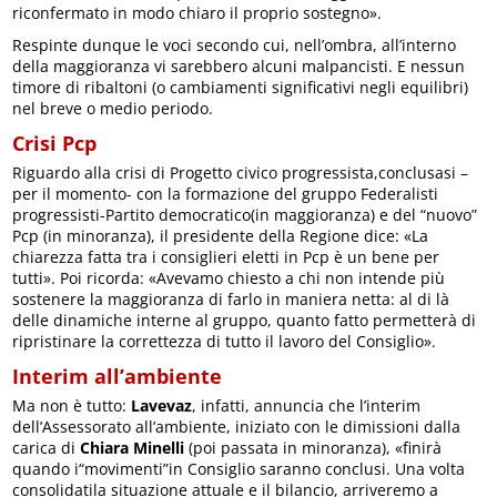
riconfermato in modo chiaro il proprio sostegno».
Respinte dunque le voci secondo cui, nell’ombra, all’interno
della maggioranza vi sarebbero alcuni malpancisti. E nessun
timore di ribaltoni (o cambiamenti significativi negli equilibri)
nel breve o medio periodo.
Crisi Pcp
Riguardo alla crisi di Progetto civico progressista,conclusasi –
per il momento- con la formazione del gruppo Federalisti
progressisti-Partito democratico(in maggioranza) e del “nuovo”
Pcp (in minoranza), il presidente della Regione dice: «La
chiarezza fatta tra i consiglieri eletti in Pcp è un bene per
tutti». Poi ricorda: «Avevamo chiesto a chi non intende più
sostenere la maggioranza di farlo in maniera netta: al di là
delle dinamiche interne al gruppo, quanto fatto permetterà di
ripristinare la correttezza di tutto il lavoro del Consiglio».
Interim all’ambiente
Ma non è tutto:
Lavevaz
, infatti, annuncia che l’interim
dell’Assessorato all’ambiente, iniziato con le dimissioni dalla
carica di
Chiara Minelli
(poi passata in minoranza), «finirà
quando i“movimenti”in Consiglio saranno conclusi. Una volta
consolidatila situazione attuale e il bilancio, arriveremo a