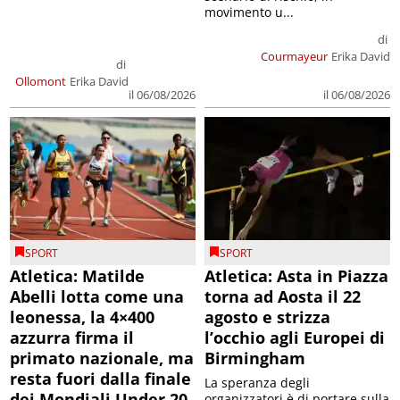
movimento u...
di
Courmayeur
Erika David
di
Ollomont
Erika David
il 06/08/2026
il 06/08/2026
SPORT
SPORT
Atletica: Matilde
Atletica: Asta in Piazza
Abelli lotta come una
torna ad Aosta il 22
leonessa, la 4×400
agosto e strizza
azzurra firma il
l’occhio agli Europei di
primato nazionale, ma
Birmingham
resta fuori dalla finale
La speranza degli
dei Mondiali Under 20
organizzatori è di portare sulla