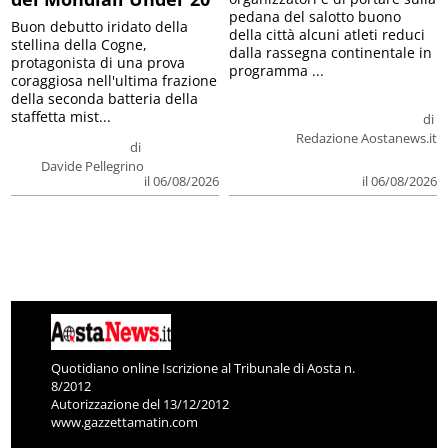
pedana del salotto buono
Buon debutto iridato della
della città alcuni atleti reduci
stellina della Cogne,
dalla rassegna continentale in
protagonista di una prova
programma ...
coraggiosa nell'ultima frazione
della seconda batteria della
staffetta mist...
di
Redazione Aostanews.it
di
Davide Pellegrino
il 06/08/2026
il 06/08/2026
Quotidiano online Iscrizione al Tribunale di Aosta n.
8/2012
Autorizzazione del 13/12/2012
www.gazzettamatin.com