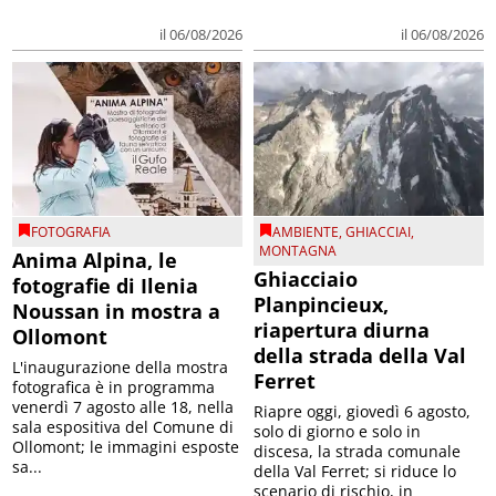
il 06/08/2026
il 06/08/2026
FOTOGRAFIA
AMBIENTE
,
GHIACCIAI
,
MONTAGNA
Anima Alpina, le
Ghiacciaio
fotografie di Ilenia
Planpincieux,
Noussan in mostra a
riapertura diurna
Ollomont
della strada della Val
L'inaugurazione della mostra
Ferret
fotografica è in programma
venerdì 7 agosto alle 18, nella
Riapre oggi, giovedì 6 agosto,
sala espositiva del Comune di
solo di giorno e solo in
Ollomont; le immagini esposte
discesa, la strada comunale
sa...
della Val Ferret; si riduce lo
scenario di rischio, in