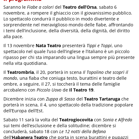
Saranno le
Fiabe a colori
del
Teatro dell’Orsa
, sabato 6
novembre, a rompere il ghiaccio con il giovanissimo pubblico.
Lo spettacolo condurrà il pubblico in modo divertente e
sorprendente nel meraviglioso mondo delle fiabe, affrontando
i temi dell’inclusione, della diversità, della dignità, del diritto
alla pace.
Il 13 novembre
Nata Teatro
presenterà
Tippi e Toppi
, uno
spettacolo nel quale l’uso dell’inglese e l’italiano è un piccolo
ripasso per chi sta imparando una lingua sempre più presente
nella vita quotidiana.
Il
Teatrombria
, il 20, porterà in scena
Il Topolino che scoprì il
mondo
, una fiaba che coniuga testo, burattini e teatro delle
ombre, a seguire, il 27, si toccherà il tema delle famiglie
arcobaleno con
Piccolo Uovo
de
Il Teatro 19
.
Dicembre inizia con
Zuppa di Sasso
del
Teatro Tartaruga
che
porterà in scena, il 4, uno spettacolo della tradizione popolare
dell’Europa dell’Est.
Sabato 11 sarà la volta del
Teatrogiocovita
con
Sonia e Alfredo
sui temi dell’esclusione e della solitudine; dicembre si
concluderà, sabato 18 con
Le 12 notti della Befana
dell’
Habanera Teatro
che porta in scena burattini e pupazzi