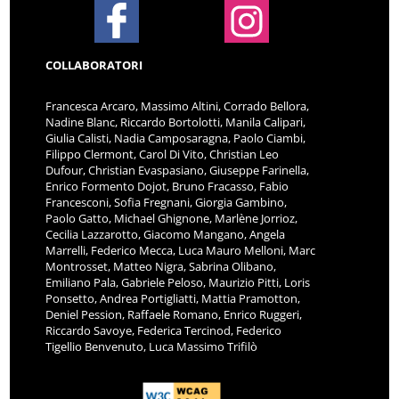
COLLABORATORI
Francesca Arcaro, Massimo Altini, Corrado Bellora,
Nadine Blanc, Riccardo Bortolotti, Manila Calipari,
Giulia Calisti, Nadia Camposaragna, Paolo Ciambi,
Filippo Clermont, Carol Di Vito, Christian Leo
Dufour, Christian Evaspasiano, Giuseppe Farinella,
Enrico Formento Dojot, Bruno Fracasso, Fabio
Francesconi, Sofia Fregnani, Giorgia Gambino,
Paolo Gatto, Michael Ghignone, Marlène Jorrioz,
Cecilia Lazzarotto, Giacomo Mangano, Angela
Marrelli, Federico Mecca, Luca Mauro Melloni, Marc
Montrosset, Matteo Nigra, Sabrina Olibano,
Emiliano Pala, Gabriele Peloso, Maurizio Pitti, Loris
Ponsetto, Andrea Portigliatti, Mattia Pramotton,
Deniel Pession, Raffaele Romano, Enrico Ruggeri,
Riccardo Savoye, Federica Tercinod, Federico
Tigellio Benvenuto, Luca Massimo Trifilò