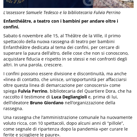
L'assessore Samuele Tedesco e la bibliotecaria Fulvia Perrino
Enfanthéâtre, a teatro con i bambini per andare oltre i
confini.
Sabato 6 novembre alle 15, al Théâtre de la Ville, il primo
spettacolo della nuova rassegna di teatro per bambini
Enfanthéâtre dedicata al tema dei confini, per cercare di
superare la paura dell’altro, delle cose che non si conoscono,
acquistare fiducia e rispetto in se stessi e nei confronti degli
altri. In una parola, crescere.
I confini possono essere divisione e discontinuità, ma anche
«linea di contatto, che unisce, un’opportunità per affacciarsi
oltre questa linea di demarcazione per conoscersi» come
spiega
Fulvia Perrino
, bibliotecaria del Quartiere Dora, che ha
raccolto il testimone di
Luca Degliangioli
e, prima di lui,
dell’ideatore
Bruno Giordano
nell’organizzazione della
rassegna.
Una rassegna che l’amministrazione comunale ha nuovamente
voluto ricca, con 10 spettacoli, dopo alcuni anni di “pillole”,
come segnale di ripartenza dopo la pandemia «per curare le
ferite e sciogliere le paure».