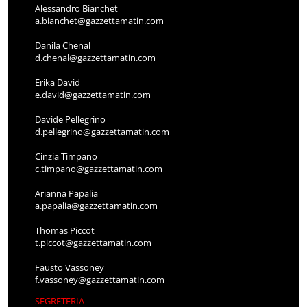
Alessandro Bianchet
a.bianchet@gazzettamatin.com
Danila Chenal
d.chenal@gazzettamatin.com
Erika David
e.david@gazzettamatin.com
Davide Pellegrino
d.pellegrino@gazzettamatin.com
Cinzia Timpano
c.timpano@gazzettamatin.com
Arianna Papalia
a.papalia@gazzettamatin.com
Thomas Piccot
t.piccot@gazzettamatin.com
Fausto Vassoney
f.vassoney@gazzettamatin.com
SEGRETERIA