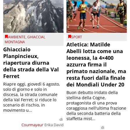
AMBIENTE
,
GHIACCIAI
,
SPORT
MONTAGNA
Atletica: Matilde
Ghiacciaio
Abelli lotta come una
Planpincieux,
leonessa, la 4×400
riapertura diurna
azzurra firma il
della strada della Val
primato nazionale, ma
Ferret
resta fuori dalla finale
dei Mondiali Under 20
Riapre oggi, giovedì 6 agosto,
solo di giorno e solo in
Buon debutto iridato della
discesa, la strada comunale
stellina della Cogne,
della Val Ferret; si riduce lo
protagonista di una prova
scenario di rischio, in
coraggiosa nell'ultima frazione
movimento u...
della seconda batteria della
staffetta mist...
di
Courmayeur
Erika David
di