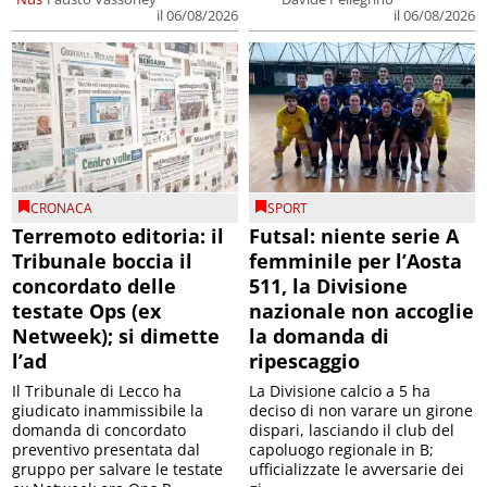
il 06/08/2026
il 06/08/2026
CRONACA
SPORT
Terremoto editoria: il
Futsal: niente serie A
Tribunale boccia il
femminile per l’Aosta
concordato delle
511, la Divisione
testate Ops (ex
nazionale non accoglie
Netweek); si dimette
la domanda di
l’ad
ripescaggio
Il Tribunale di Lecco ha
La Divisione calcio a 5 ha
giudicato inammissibile la
deciso di non varare un girone
domanda di concordato
dispari, lasciando il club del
preventivo presentata dal
capoluogo regionale in B;
gruppo per salvare le testate
ufficializzate le avversarie dei