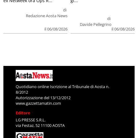
ex Netweek ora Ops R...
gi...
di
Redazione Aosta News
di
Davide Pellegrino
il 06/08/2026
il 06/08/2026
Quotidiano online Iscrizione al Tribunale di Aosta n.
8/2012
Autorizzazione del 13/12/2012
www.gazzettamatin.com
Editore
LG PRESSE S.R.L.
via Festaz, 52 11100 AOSTA