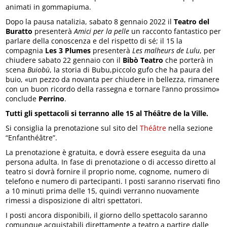
animati in gommapiuma.
Dopo la pausa natalizia, sabato 8 gennaio 2022 il
Teatro del
Buratto
presenterà
Amici per la pelle
un racconto fantastico per
parlare della conoscenza e del rispetto di sé; il 15 la
compagnia
Les 3 Plumes
presenterà
Les malheurs de Lulu
, per
chiudere sabato 22 gennaio con il
Bibò Teatro
che porterà in
scena
Buiobù
, la storia di Bubu,piccolo gufo che ha paura del
buio, «un pezzo da novanta per chiudere in bellezza, rimanere
con un buon ricordo della rassegna e tornare l’anno prossimo»
conclude
Perrino
.
Tutti gli spettacoli si terranno alle 15 al Théâtre de la Ville.
Si consiglia la prenotazione sul sito del
Théâtre
nella sezione
“Enfanthéâtre”.
La prenotazione è gratuita, e dovrà essere eseguita da una
persona adulta. In fase di prenotazione o di accesso diretto al
teatro si dovrà fornire il proprio nome, cognome, numero di
telefono e numero di partecipanti. I posti saranno riservati fino
a 10 minuti prima delle 15, quindi verranno nuovamente
rimessi a disposizione di altri spettatori.
I posti ancora disponibili, il giorno dello spettacolo saranno
comunque acquistabili direttamente a teatro a partire dalle