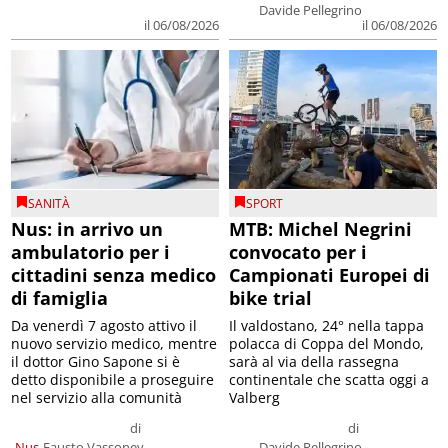
Davide Pellegrino
il 06/08/2026
il 06/08/2026
SANITÀ
SPORT
Nus: in arrivo un
MTB: Michel Negrini
ambulatorio per i
convocato per i
cittadini senza medico
Campionati Europei di
di famiglia
bike trial
Da venerdì 7 agosto attivo il
Il valdostano, 24° nella tappa
nuovo servizio medico, mentre
polacca di Coppa del Mondo,
il dottor Gino Sapone si è
sarà al via della rassegna
detto disponibile a proseguire
continentale che scatta oggi a
nel servizio alla comunità
Valberg
di
di
Nus
Fausto Vassoney
Davide Pellegrino