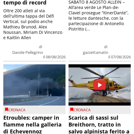
tempo di record
SABATO 8 AGOSTO ALLEIN –
All’area verde Le Plan-de-
Oltre 200 atleti al via
Clavel prosegue “ItinerDante”,
dell'ultima tappa del Défì
le letture dantesche, con la
Vertical, sul podio anche
partecipazione di Antonello
Mathieu Brunod, Alex
Pistritto (...
Noussan, Miriam Di Vincenzo
e Kaitlin Allen
di
di
Davide Pellegrino
gazzettamatin
il 08/08/2026
il 07/08/2026
CRONACA
CRONACA
Etroubles: camper in
Scarica di sassi sul
fiamme nella galleria
Breithorn, tratto in
di Echevennoz
salvo alpinista ferito a