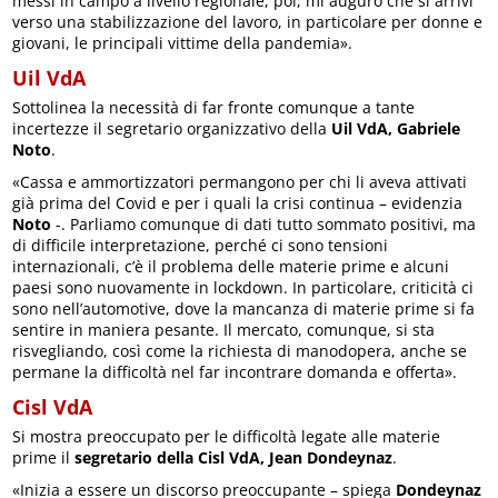
messi in campo a livello regionale, poi, mi auguro che si arrivi
verso una stabilizzazione del lavoro, in particolare per donne e
giovani, le principali vittime della pandemia».
Uil VdA
Sottolinea la necessità di far fronte comunque a tante
incertezze il segretario organizzativo della
Uil VdA, Gabriele
Noto
.
«Cassa e ammortizzatori permangono per chi li aveva attivati
già prima del Covid e per i quali la crisi continua – evidenzia
Noto
-. Parliamo comunque di dati tutto sommato positivi, ma
di difficile interpretazione, perché ci sono tensioni
internazionali, c’è il problema delle materie prime e alcuni
paesi sono nuovamente in lockdown. In particolare, criticità ci
sono nell’automotive, dove la mancanza di materie prime si fa
sentire in maniera pesante. Il mercato, comunque, si sta
risvegliando, così come la richiesta di manodopera, anche se
permane la difficoltà nel far incontrare domanda e offerta».
Cisl VdA
Si mostra preoccupato per le difficoltà legate alle materie
prime il
segretario della Cisl VdA, Jean Dondeynaz
.
«Inizia a essere un discorso preoccupante – spiega
Dondeynaz