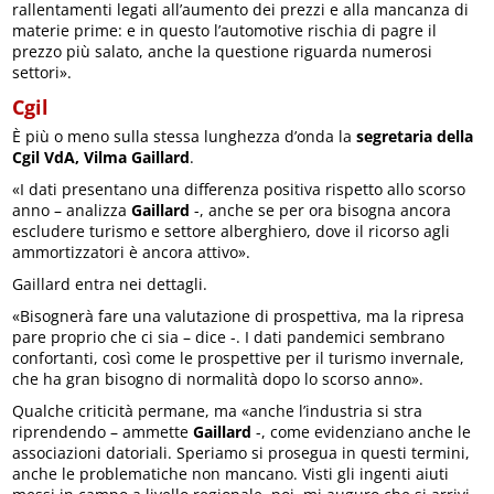
rallentamenti legati all’aumento dei prezzi e alla mancanza di
materie prime: e in questo l’automotive rischia di pagre il
prezzo più salato, anche la questione riguarda numerosi
settori».
Cgil
È più o meno sulla stessa lunghezza d’onda la
segretaria della
Cgil VdA, Vilma Gaillard
.
«I dati presentano una differenza positiva rispetto allo scorso
anno – analizza
Gaillard
-, anche se per ora bisogna ancora
escludere turismo e settore alberghiero, dove il ricorso agli
ammortizzatori è ancora attivo».
Gaillard entra nei dettagli.
«Bisognerà fare una valutazione di prospettiva, ma la ripresa
pare proprio che ci sia – dice -. I dati pandemici sembrano
confortanti, così come le prospettive per il turismo invernale,
che ha gran bisogno di normalità dopo lo scorso anno».
Qualche criticità permane, ma «anche l’industria si stra
riprendendo – ammette
Gaillard
-, come evidenziano anche le
associazioni datoriali. Speriamo si prosegua in questi termini,
anche le problematiche non mancano. Visti gli ingenti aiuti