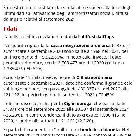
È questo il quadro stilato dai sindacati rossoneri alla luce degli
ultimi dati sull’attivazione degli ammortizzatori sociali, diffusi
da Inps e relativi al settembre 2021.
I dati
L’analisi comincia ovviamente dai
dati diffusi dall’Inps
.
Per quanto riguarda la
cassa integrazione ordinaria
, le 35 ore
autorizzate a settembre 2020 sono salite a 1968 nel 2021, per
un incremento di +5.522.86%. In netto calo, invece, il dato
gennaio-settembre, con le 2.708.477 ore del 2020 crollate a
1.335.476 (-50.69%).
Sono state 13 mila, invece, le ore di
CIG straordinaria
autorizzate a settembre 2021, dato che conferma il grande calo
sul lungo periodo, con passaggio da 439.837 ore del 2020 alle
121.192 del periodo gennaio-settembre 2021 (-72.45%).
Indici in discesa anche per la
Cig in deroga
, che passa dalle
31.871 ore del settembre 2020 alle 20.307 del settembre 2021
(-36.28%). In controtendenza il dato aggregato: 1.096.416 nel
2020, rispetto alle attuali 1.121.162 (+2.26%).
Si parla letteralmente di “crollo” per i
fondi di solidarietà
. Nel
settembre 2020 furono autorizzate 213.636, contro le 9.328 del