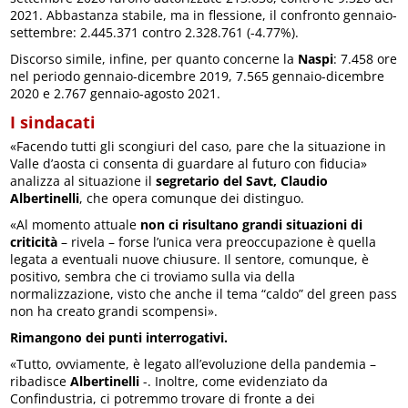
2021. Abbastanza stabile, ma in flessione, il confronto gennaio-
settembre: 2.445.371 contro 2.328.761 (-4.77%).
Discorso simile, infine, per quanto concerne la
Naspi
: 7.458 ore
nel periodo gennaio-dicembre 2019, 7.565 gennaio-dicembre
2020 e 2.767 gennaio-agosto 2021.
I sindacati
«Facendo tutti gli scongiuri del caso, pare che la situazione in
Valle d’aosta ci consenta di guardare al futuro con fiducia»
analizza al situazione il
segretario del Savt, Claudio
Albertinelli
, che opera comunque dei distinguo.
«Al momento attuale
non ci risultano grandi situazioni di
criticità
– rivela – forse l’unica vera preoccupazione è quella
legata a eventuali nuove chiusure. Il sentore, comunque, è
positivo, sembra che ci troviamo sulla via della
normalizzazione, visto che anche il tema “caldo” del green pass
non ha creato grandi scompensi».
Rimangono dei punti interrogativi.
«Tutto, ovviamente, è legato all’evoluzione della pandemia –
ribadisce
Albertinelli
-. Inoltre, come evidenziato da
Confindustria, ci potremmo trovare di fronte a dei