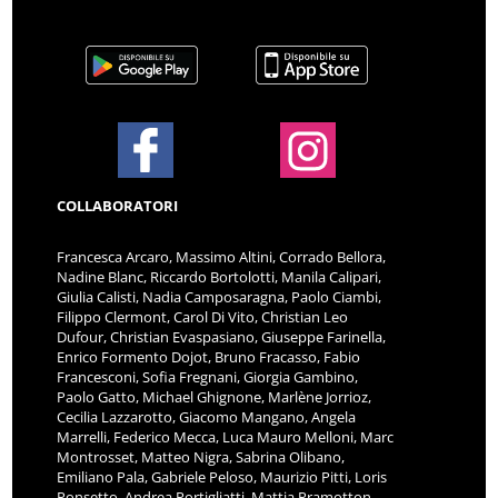
COLLABORATORI
Francesca Arcaro, Massimo Altini, Corrado Bellora,
Nadine Blanc, Riccardo Bortolotti, Manila Calipari,
Giulia Calisti, Nadia Camposaragna, Paolo Ciambi,
Filippo Clermont, Carol Di Vito, Christian Leo
Dufour, Christian Evaspasiano, Giuseppe Farinella,
Enrico Formento Dojot, Bruno Fracasso, Fabio
Francesconi, Sofia Fregnani, Giorgia Gambino,
Paolo Gatto, Michael Ghignone, Marlène Jorrioz,
Cecilia Lazzarotto, Giacomo Mangano, Angela
Marrelli, Federico Mecca, Luca Mauro Melloni, Marc
Montrosset, Matteo Nigra, Sabrina Olibano,
Emiliano Pala, Gabriele Peloso, Maurizio Pitti, Loris
Ponsetto, Andrea Portigliatti, Mattia Pramotton,