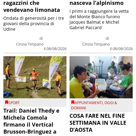
ragazzini che
nasceva l’alpinismo
vendevano limonata
I primi a raggiungere la vetta
del Monte Bianco furono
Ondata di generosità per i tre
Jacques Balmat e Michel
giovani della provincia di
Gabriel Paccard
Udine
di
di
Cinzia Timpano
Cinzia Timpano
il 08/08/2026
il 08/08/2026
SPORT
APPUNTAMENTI
,
OGGI &
DOMANI
Trail: Daniel Thedy e
COSA FARE NEL FINE
Michela Comola
SETTIMANA IN VALLE
firmano il Vertical
D’AOSTA
Brusson-Bringuez a