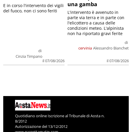
una gamba
E in corso l'intervento dei vigili
del fuoco, non ci sono feriti
L'intervento è avvenuto in
parte via terra e in parte con
l'elicottero a causa delle
condizioni meteo. L'alpinista
non ha riportato gravi ferite
di
cervinia
Alessandro Bianchet
di
Cinzia Timpano
il 07/08/2026
il 07/08/2026
Quotidiano online Iscrizione al Tribunale di Aosta n.
8/2012
Autorizzazione del 13/12/2012
www.gazzettamatin.com