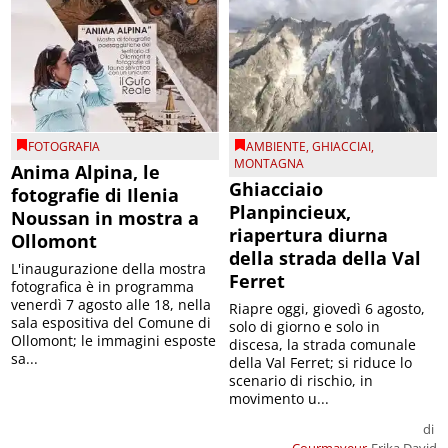
FOTOGRAFIA
AMBIENTE
,
GHIACCIAI
,
MONTAGNA
Anima Alpina, le
Ghiacciaio
fotografie di Ilenia
Planpincieux,
Noussan in mostra a
riapertura diurna
Ollomont
della strada della Val
L'inaugurazione della mostra
Ferret
fotografica è in programma
venerdì 7 agosto alle 18, nella
Riapre oggi, giovedì 6 agosto,
sala espositiva del Comune di
solo di giorno e solo in
Ollomont; le immagini esposte
discesa, la strada comunale
sa...
della Val Ferret; si riduce lo
scenario di rischio, in
movimento u...
di
Courmayeur
Erika David