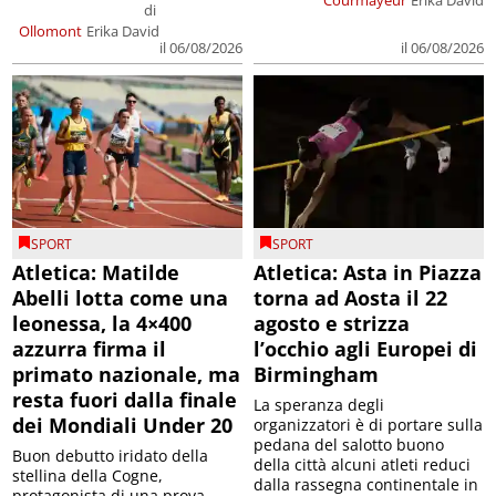
di
Ollomont
Erika David
il 06/08/2026
il 06/08/2026
SPORT
SPORT
Atletica: Matilde
Atletica: Asta in Piazza
Abelli lotta come una
torna ad Aosta il 22
leonessa, la 4×400
agosto e strizza
azzurra firma il
l’occhio agli Europei di
primato nazionale, ma
Birmingham
resta fuori dalla finale
La speranza degli
dei Mondiali Under 20
organizzatori è di portare sulla
pedana del salotto buono
Buon debutto iridato della
della città alcuni atleti reduci
stellina della Cogne,
dalla rassegna continentale in
protagonista di una prova