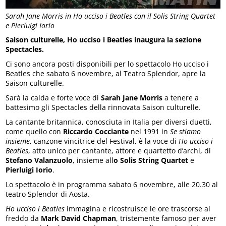
Sarah Jane Morris in Ho ucciso i Beatles con il Solis String Quartet
e Pierluigi Iorio
Saison culturelle, Ho ucciso i Beatles inaugura la sezione
Spectacles.
Ci sono ancora posti disponibili per lo spettacolo Ho ucciso i
Beatles che sabato 6 novembre, al Teatro Splendor, apre la
Saison culturelle.
Sarà la calda e forte voce di
Sarah Jane Morris
a tenere a
battesimo gli Spectacles della rinnovata Saison culturelle.
La cantante britannica, conosciuta in Italia per diversi duetti,
come quello con
Riccardo Cocciante
nel 1991 in
Se stiamo
insieme
, canzone vincitrice del Festival, è la voce di
Ho ucciso i
Beatles
, atto unico per cantante, attore e quartetto d’archi, di
Stefano Valanzuolo
, insieme all
o Solis String Quartet
e
Pierluigi Iorio
.
Lo spettacolo è in programma sabato 6 novembre, alle 20.30 al
teatro Splendor di Aosta.
Ho ucciso i Beatles
immagina e ricostruisce le ore trascorse al
freddo da
Mark David Chapman
, tristemente famoso per aver