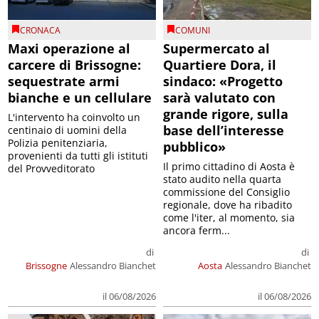
CRONACA
COMUNI
Maxi operazione al
Supermercato al
carcere di Brissogne:
Quartiere Dora, il
sequestrate armi
sindaco: «Progetto
bianche e un cellulare
sarà valutato con
grande rigore, sulla
L'intervento ha coinvolto un
base dell’interesse
centinaio di uomini della
Polizia penitenziaria,
pubblico»
provenienti da tutti gli istituti
Il primo cittadino di Aosta è
del Provveditorato
stato audito nella quarta
commissione del Consiglio
regionale, dove ha ribadito
come l'iter, al momento, sia
ancora ferm...
di
di
Brissogne
Alessandro Bianchet
Aosta
Alessandro Bianchet
il 06/08/2026
il 06/08/2026