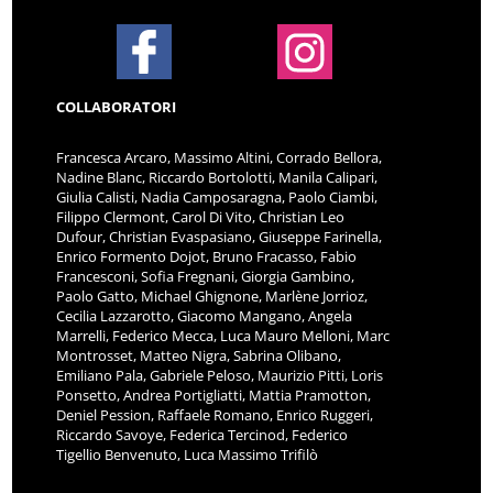
COLLABORATORI
Francesca Arcaro, Massimo Altini, Corrado Bellora,
Nadine Blanc, Riccardo Bortolotti, Manila Calipari,
Giulia Calisti, Nadia Camposaragna, Paolo Ciambi,
Filippo Clermont, Carol Di Vito, Christian Leo
Dufour, Christian Evaspasiano, Giuseppe Farinella,
Enrico Formento Dojot, Bruno Fracasso, Fabio
Francesconi, Sofia Fregnani, Giorgia Gambino,
Paolo Gatto, Michael Ghignone, Marlène Jorrioz,
Cecilia Lazzarotto, Giacomo Mangano, Angela
Marrelli, Federico Mecca, Luca Mauro Melloni, Marc
Montrosset, Matteo Nigra, Sabrina Olibano,
Emiliano Pala, Gabriele Peloso, Maurizio Pitti, Loris
Ponsetto, Andrea Portigliatti, Mattia Pramotton,
Deniel Pession, Raffaele Romano, Enrico Ruggeri,
Riccardo Savoye, Federica Tercinod, Federico
Tigellio Benvenuto, Luca Massimo Trifilò