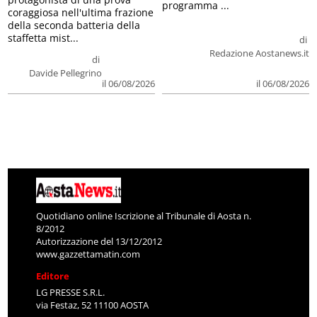
programma ...
coraggiosa nell'ultima frazione
della seconda batteria della
staffetta mist...
di
Redazione Aostanews.it
di
Davide Pellegrino
il 06/08/2026
il 06/08/2026
Quotidiano online Iscrizione al Tribunale di Aosta n.
8/2012
Autorizzazione del 13/12/2012
www.gazzettamatin.com
Editore
LG PRESSE S.R.L.
via Festaz, 52 11100 AOSTA