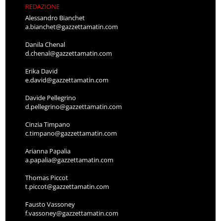
REDAZIONE
Alessandro Bianchet
a.bianchet@gazzettamatin.com
Danila Chenal
d.chenal@gazzettamatin.com
Erika David
e.david@gazzettamatin.com
Davide Pellegrino
d.pellegrino@gazzettamatin.com
Cinzia Timpano
c.timpano@gazzettamatin.com
Arianna Papalia
a.papalia@gazzettamatin.com
Thomas Piccot
t.piccot@gazzettamatin.com
Fausto Vassoney
f.vassoney@gazzettamatin.com