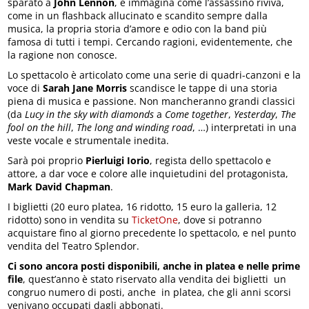
sparato a
John Lennon
, e immagina come l’assassino riviva,
come in un flashback allucinato e scandito sempre dalla
musica, la propria storia d’amore e odio con la band più
famosa di tutti i tempi. Cercando ragioni, evidentemente, che
la ragione non conosce.
Lo spettacolo è articolato come una serie di quadri-canzoni e la
voce di
Sarah Jane Morris
scandisce le tappe di una storia
piena di musica e passione. Non mancheranno grandi classici
(da
Lucy in the sky with diamonds
a
Come together
,
Yesterday
,
The
fool on the hill
,
The long and winding road
, …) interpretati in una
veste vocale e strumentale inedita.
Sarà poi proprio
Pierluigi Iorio
, regista dello spettacolo e
attore, a dar voce e colore alle inquietudini del protagonista,
Mark David Chapman
.
I biglietti (20 euro platea, 16 ridotto, 15 euro la galleria, 12
ridotto) sono in vendita su
TicketOne
, dove si potranno
acquistare fino al giorno precedente lo spettacolo, e nel punto
vendita del Teatro Splendor.
Ci sono ancora posti disponibili, anche in platea e nelle prime
file
, quest’anno è stato riservato alla vendita dei biglietti un
congruo numero di posti, anche in platea, che gli anni scorsi
venivano occupati dagli abbonati.