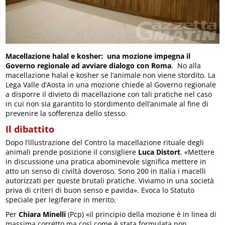
Macellazione halal e kosher: una mozione impegna il
Governo regionale ad avviare dialogo con Roma
. No alla
macellazione halal e kosher se l’animale non viene stordito. La
Lega Valle d’Aosta in una mozione chiede al Governo regionale
a disporre il divieto di macellazione con tali pratiche nel caso
in cui non sia garantito lo stordimento dell’animale al fine di
prevenire la sofferenza dello stesso.
Il dibattito
Dopo l’illustrazione del Contro la macellazione rituale degli
animali prende posizione il consigliere
Luca Distort
. «Mettere
in discussione una pratica abominevole significa mettere in
atto un senso di civiltà doveroso. Sono 200 in Italia i macelli
autorizzati per queste brutali pratiche. Viviamo in una società
priva di criteri di buon senso e pavida». Evoca lo Statuto
speciale per legiferare in merito.
Per
Chiara Minelli
(Pcp) «il principio della mozione è in linea di
massima corretto ma così come è stata formulata non