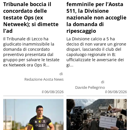
Tribunale boccia il
femminile per l’Aosta
concordato delle
511, la Divisione
testate Ops (ex
nazionale non accoglie
Netweek); si dimette
la domanda di
l’ad
ripescaggio
Il Tribunale di Lecco ha
La Divisione calcio a 5 ha
giudicato inammissibile la
deciso di non varare un girone
domanda di concordato
dispari, lasciando il club del
preventivo presentata dal
capoluogo regionale in B;
gruppo per salvare le testate
ufficializzate le avversarie dei
ex Netweek ora Ops R...
gi...
di
Redazione Aosta News
di
Davide Pellegrino
il 06/08/2026
il 06/08/2026