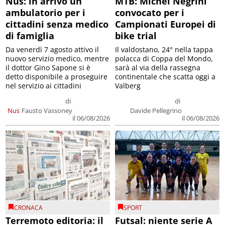
Nus: in arrivo un
MTB: Michel Negrini
ambulatorio per i
convocato per i
cittadini senza medico
Campionati Europei di
di famiglia
bike trial
Da venerdì 7 agosto attivo il
Il valdostano, 24° nella tappa
nuovo servizio medico, mentre
polacca di Coppa del Mondo,
il dottor Gino Sapone si è
sarà al via della rassegna
detto disponibile a proseguire
continentale che scatta oggi a
nel servizio ai cittadini
Valberg
di
di
Nus
Fausto Vassoney
Davide Pellegrino
il 06/08/2026
il 06/08/2026
CRONACA
SPORT
Terremoto editoria: il
Futsal: niente serie A