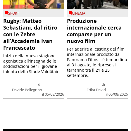
SPORT
CINEMA
Rugby: Matteo
Produzione
Sebastiani, dal ritiro
internazionale cerca
con le Zebre
comparse per un
all’Accademia Ivan
nuovo film
Francescato
Per aderire al casting del film
internazionale prodotto da
Inizio della nuova stagione
Panorama Films c'è tempo fino
agonistica all'insegna delle
al 31 agosto; le riprese si
soddisfazioni per il giovane
terranno tra il 21 e 25
talento dello Stade Valdôtain
settembre...
di
di
Davide Pellegrino
Erika David
il 05/08/2026
il 05/08/2026