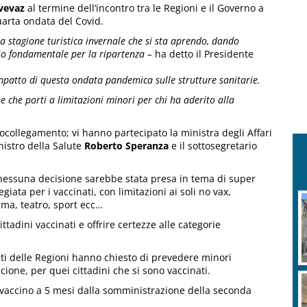
avevaz
al termine dell’incontro tra le Regioni e il Governo a
uarta ondata del Covid.
a stagione turistica invernale che si sta aprendo, dando
io fondamentale per la ripartenza –
ha detto il Presidente
mpatto di questa ondata pandemica sulle strutture sanitarie.
 che porti a limitazioni minori per chi ha aderito alla
ocollegamento; vi hanno partecipato la ministra degli Affari
inistro della Salute
Roberto Speranza
e il sottosegretario
nessuna decisione sarebbe stata presa in tema di super
giata per i vaccinati, con limitazioni ai soli no vax,
nema, teatro, sport ecc…
tadini vaccinati e offrire certezze alle categorie
i delle Regioni hanno chiesto di prevedere minori
cione, per quei cittadini che si sono vaccinati.
di vaccino a 5 mesi dalla somministrazione della seconda