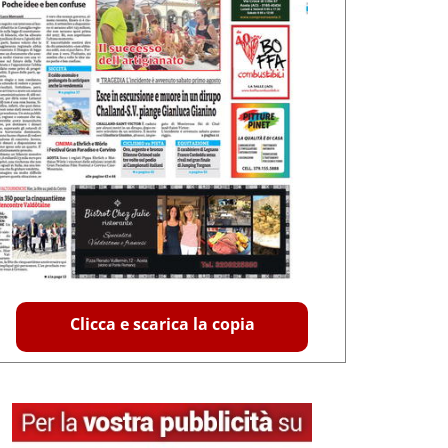
Clicca e scarica la copia