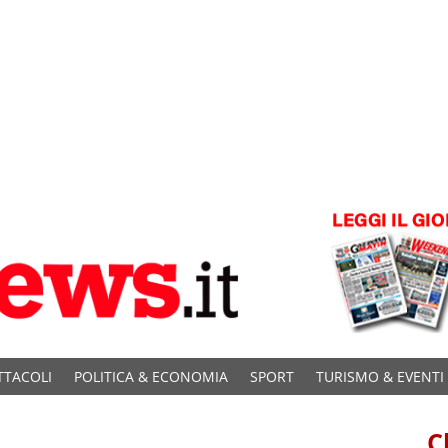
TTACOLI
POLITICA & ECONOMIA
SPORT
TURISMO & EVENTI
C