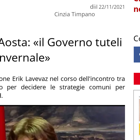
di
il
22/11/2021
n
Cinzia Timpano
C
Aosta: «il Governo tuteli
 invernale»
one Erik Lavevaz nel corso dell'incontro tra
to per decidere le strategie comuni per
.