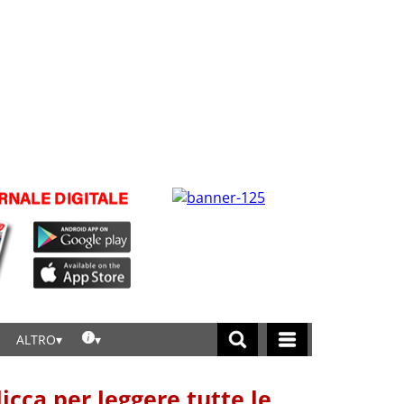
ALTRO
licca per leggere tutte le