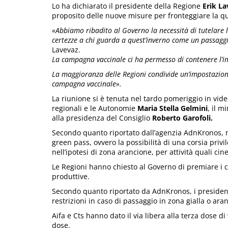
Lo ha dichiarato il presidente della Regione
Erik L
proposito delle nuove misure per fronteggiare la q
«Abbiamo ribadito al Governo la necessità di tutelare l
certezze a chi guarda a quest’inverno come un passagg
Lavevaz.
La campagna vaccinale ci ha permesso di contenere l’i
La maggioranza delle Regioni condivide un’impostazione
campagna vaccinale».
La riunione si è tenuta nel tardo pomeriggio in vide
regionali e le Autonomie
Maria Stella Gelmini
, il m
alla presidenza del Consiglio
Roberto Garofoli.
Secondo quanto riportato dall’agenzia AdnKronos, 
green pass, ovvero la possibilità di una corsia privile
nell’ipotesi di zona arancione, per attività quali ci
Le Regioni hanno chiesto al Governo di premiare i cit
produttive.
Secondo quanto riportato da AdnKronos, i president
restrizioni in caso di passaggio in zona gialla o aran
Aifa e Cts hanno dato il via libera alla terza dose 
dose.