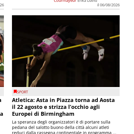
Courmayeur
Erika David
026
il 06/08/2026
SPORT
a
Atletica: Asta in Piazza torna ad Aosta
il 22 agosto e strizza l’occhio agli
la
Europei di Birmingham
La speranza degli organizzatori è di portare sulla
pedana del salotto buono della città alcuni atleti
reduci dalla rassegna continentale in programma ...