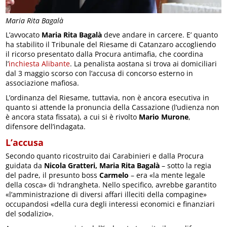
Maria Rita Bagalà
L’avvocato
Maria Rita Bagalà
deve andare in carcere. E’ quanto
ha stabilito il Tribunale del Riesame di Catanzaro accogliendo
il ricorso presentato dalla Procura antimafia, che coordina
l’
inchiesta Alibante
. La penalista aostana si trova ai domiciliari
dal 3 maggio scorso con l’accusa di concorso esterno in
associazione mafiosa.
L’ordinanza del Riesame, tuttavia, non è ancora esecutiva in
quanto si attende la pronuncia della Cassazione (l’udienza non
è ancora stata fissata), a cui si è rivolto
Mario Murone
,
difensore dell’indagata.
L’accusa
Secondo quanto ricostruito dai Carabinieri e dalla Procura
guidata da
Nicola Gratteri, Maria Rita Bagalà
– sotto la regia
del padre, il presunto boss
Carmelo
– era «la mente legale
della cosca» di ‘ndrangheta. Nello specifico, avrebbe garantito
«l’amministrazione di diversi affari illeciti della compagine»
occupandosi «della cura degli interessi economici e finanziari
del sodalizio».