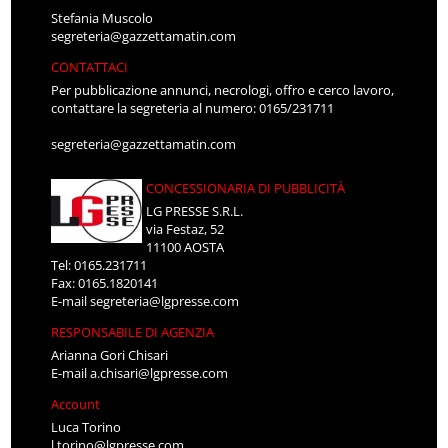
Stefania Muscolo
segreteria@gazzettamatin.com
CONTATTACI
Per pubblicazione annunci, necrologi, offro e cerco lavoro,
contattare la segreteria al numero: 0165/231711
segreteria@gazzettamatin.com
CONCESSIONARIA DI PUBBLICITÀ
LG PRESSE S.R.L.
via Festaz, 52
11100 AOSTA
Tel: 0165.231711
Fax: 0165.1820141
E-mail
segreteria@lgpresse.com
RESPONSABILE DI AGENZIA
Arianna Gori Chisari
E-mail
a.chisari@lgpresse.com
Account
Luca Torino
l.torino@lgpresse.com