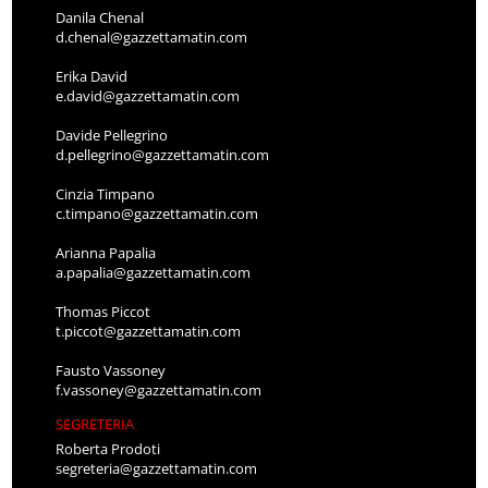
Danila Chenal
d.chenal@gazzettamatin.com
Erika David
e.david@gazzettamatin.com
Davide Pellegrino
d.pellegrino@gazzettamatin.com
Cinzia Timpano
c.timpano@gazzettamatin.com
Arianna Papalia
a.papalia@gazzettamatin.com
Thomas Piccot
t.piccot@gazzettamatin.com
Fausto Vassoney
f.vassoney@gazzettamatin.com
SEGRETERIA
Roberta Prodoti
segreteria@gazzettamatin.com