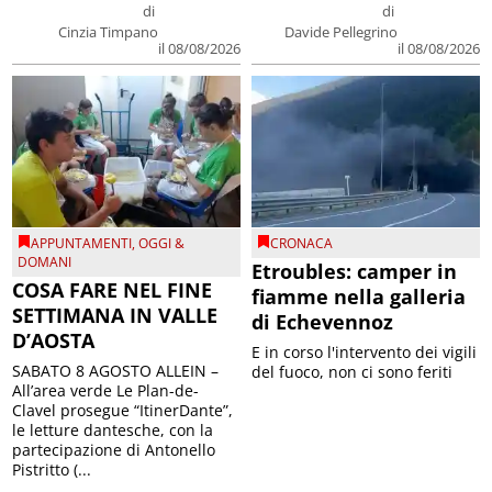
di
di
Cinzia Timpano
Davide Pellegrino
il 08/08/2026
il 08/08/2026
APPUNTAMENTI
,
OGGI &
CRONACA
DOMANI
Etroubles: camper in
COSA FARE NEL FINE
fiamme nella galleria
SETTIMANA IN VALLE
di Echevennoz
D’AOSTA
E in corso l'intervento dei vigili
SABATO 8 AGOSTO ALLEIN –
del fuoco, non ci sono feriti
All’area verde Le Plan-de-
Clavel prosegue “ItinerDante”,
le letture dantesche, con la
partecipazione di Antonello
Pistritto (...