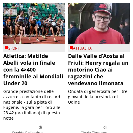
SPORT
ATTUALITA'
Atletica: Matilde
Dalle Valle d’Aosta al
Abelli vola in finale
Friuli: Henry regala un
con la 4×400
motorino Ciao ai
femminile ai Mondiali
ragazzini che
Under 20
vendevano limonata
Grande prestazione delle
Ondata di generosità per i tre
azzurre - con tanto di record
giovani della provincia di
nazionale - sulla pista di
Udine
Eugene, la gara per l'oro alle
23.42 (ora italiana) di questa
notte
di
di
Davide Pellegrino
Cinzia Timpano