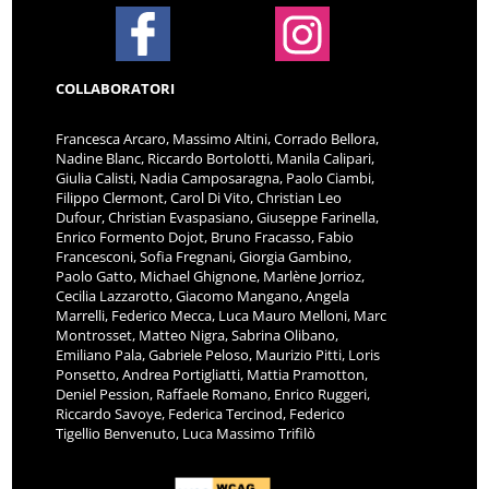
COLLABORATORI
Francesca Arcaro, Massimo Altini, Corrado Bellora,
Nadine Blanc, Riccardo Bortolotti, Manila Calipari,
Giulia Calisti, Nadia Camposaragna, Paolo Ciambi,
Filippo Clermont, Carol Di Vito, Christian Leo
Dufour, Christian Evaspasiano, Giuseppe Farinella,
Enrico Formento Dojot, Bruno Fracasso, Fabio
Francesconi, Sofia Fregnani, Giorgia Gambino,
Paolo Gatto, Michael Ghignone, Marlène Jorrioz,
Cecilia Lazzarotto, Giacomo Mangano, Angela
Marrelli, Federico Mecca, Luca Mauro Melloni, Marc
Montrosset, Matteo Nigra, Sabrina Olibano,
Emiliano Pala, Gabriele Peloso, Maurizio Pitti, Loris
Ponsetto, Andrea Portigliatti, Mattia Pramotton,
Deniel Pession, Raffaele Romano, Enrico Ruggeri,
Riccardo Savoye, Federica Tercinod, Federico
Tigellio Benvenuto, Luca Massimo Trifilò