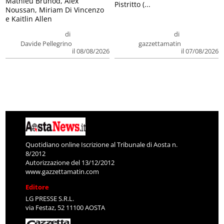
Mathieu Brunod, Alex
Pistritto (...
Noussan, Miriam Di Vincenzo
e Kaitlin Allen
di
di
Davide Pellegrino
gazzettamatin
il 08/08/2026
il 07/08/2026
Quotidiano online Iscrizione al Tribunale di Aosta n.
8/2012
Autorizzazione del 13/12/2012
www.gazzettamatin.com
Editore
LG PRESSE S.R.L.
via Festaz, 52 11100 AOSTA