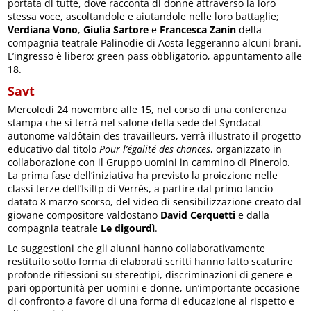
portata di tutte, dove racconta di donne attraverso la loro
stessa voce, ascoltandole e aiutandole nelle loro battaglie;
Verdiana Vono
,
Giulia Sartore
e
Francesca Zanin
della
compagnia teatrale Palinodie di Aosta leggeranno alcuni brani.
L’ingresso è libero; green pass obbligatorio, appuntamento alle
18.
Savt
Mercoledì 24 novembre alle 15, nel corso di una conferenza
stampa che si terrà nel salone della sede del Syndacat
autonome valdôtain des travailleurs, verrà illustrato il progetto
educativo dal titolo
Pour l’égalité des chances
, organizzato in
collaborazione con il Gruppo uomini in cammino di Pinerolo.
La prima fase dell’iniziativa ha previsto la proiezione nelle
classi terze dell’Isiltp di Verrès, a partire dal primo lancio
datato 8 marzo scorso, del video di sensibilizzazione creato dal
giovane compositore valdostano
David Cerquetti
e dalla
compagnia teatrale
Le digourdì
.
Le suggestioni che gli alunni hanno collaborativamente
restituito sotto forma di elaborati scritti hanno fatto scaturire
profonde riflessioni su stereotipi, discriminazioni di genere e
pari opportunità per uomini e donne, un’importante occasione
di confronto a favore di una forma di educazione al rispetto e