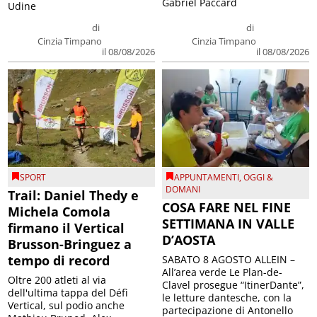
Gabriel Paccard
Udine
di
di
Cinzia Timpano
Cinzia Timpano
il 08/08/2026
il 08/08/2026
SPORT
APPUNTAMENTI
,
OGGI &
DOMANI
Trail: Daniel Thedy e
COSA FARE NEL FINE
Michela Comola
SETTIMANA IN VALLE
firmano il Vertical
D’AOSTA
Brusson-Bringuez a
tempo di record
SABATO 8 AGOSTO ALLEIN –
All’area verde Le Plan-de-
Oltre 200 atleti al via
Clavel prosegue “ItinerDante”,
dell'ultima tappa del Défì
le letture dantesche, con la
Vertical, sul podio anche
partecipazione di Antonello