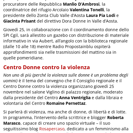
procuratore delle Repubblica
Manlio D’Ambrosi
, la
coordinatrice del rifugio Arcolaio
Valentina Tonelli
, la
presidente dello Zonta Club Valle d’Aosta
Laura Pia Lodi
e
Giacinta Prisant
del direttivo Dora Donne in Valle d’Aosta.
Giovedì 25, in collaborazione con il coordinamento donne dello
SPI Cgil, sarà allestito un gazebo con distribuzione di materiale
informativo in via Aubert, all’angolo con la biblioteca regionale
(dalle 10 alle 18) mentre Radio Propostainblu ospiterà
approfondimenti sia nelle trasmissioni del mattino sia in
quelle pomeridiane.
Centro Donne contro la violenza
Non uno di più (perché la violenza sulle donne è un problema degli
uomini)
è il tema del convegno che il Consiglio regionale e il
Centro Donne contro la violenza organizzano giovedì 25
novembre nel salone Viglino di palazzo regionale, moderato
dalla presidente del Centro
Anna Ventriglia
e dalla libraia e
volontaria del Centro
Romaine Pernettaz
.
Si parlerà di violenza, ma anche di donne, di libertà e di lotte.
In programma, l’intervento della scrittrice e blogger
Roberta
Marasco
, capace di creare uno spazio virtuale – il suo
seguitissimo blog
Rosapercaso
, dedicato a un femminismo alla