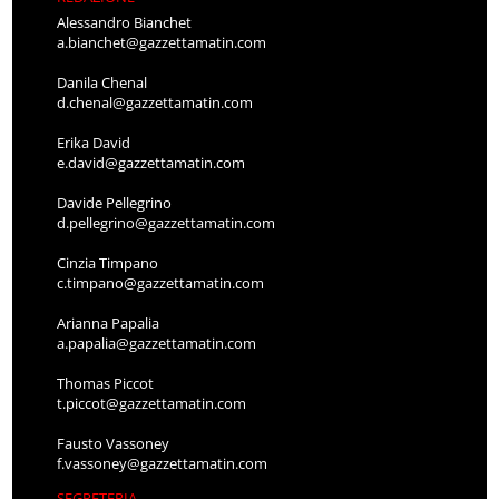
Alessandro Bianchet
a.bianchet@gazzettamatin.com
Danila Chenal
d.chenal@gazzettamatin.com
Erika David
e.david@gazzettamatin.com
Davide Pellegrino
d.pellegrino@gazzettamatin.com
Cinzia Timpano
c.timpano@gazzettamatin.com
Arianna Papalia
a.papalia@gazzettamatin.com
Thomas Piccot
t.piccot@gazzettamatin.com
Fausto Vassoney
f.vassoney@gazzettamatin.com
SEGRETERIA