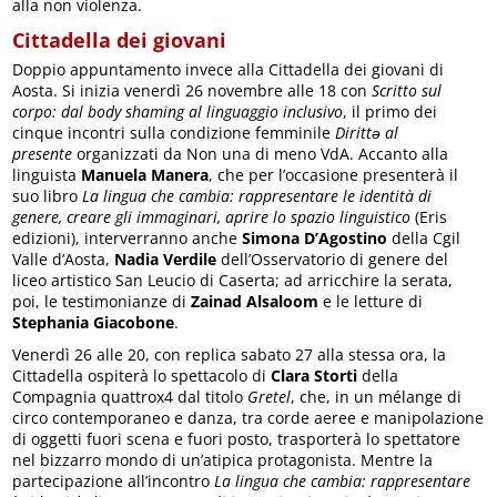
alla non violenza.
Cittadella dei giovani
Doppio appuntamento invece alla Cittadella dei giovani di
Aosta. Si inizia venerdì 26 novembre alle 18 con
Scritto sul
corpo: dal body shaming al linguaggio inclusivo
, il primo dei
cinque incontri sulla condizione femminile
Dirittə al
presente
organizzati da Non una di meno VdA. Accanto alla
linguista
Manuela Manera
, che per l’occasione presenterà il
suo libro
La lingua che cambia: rappresentare le identità di
genere, creare gli immaginari, aprire lo spazio linguistico
(Eris
edizioni), interverranno anche
Simona D’Agostino
della Cgil
Valle d’Aosta,
Nadia Verdile
dell’Osservatorio di genere del
liceo artistico San Leucio di Caserta; ad arricchire la serata,
poi, le testimonianze di
Zainad Alsaloom
e le letture di
Stephania Giacobone
.
Venerdì 26 alle 20, con replica sabato 27 alla stessa ora, la
Cittadella ospiterà lo spettacolo di
Clara Storti
della
Compagnia quattrox4 dal titolo
Gretel
, che, in un mélange di
circo contemporaneo e danza, tra corde aeree e manipolazione
di oggetti fuori scena e fuori posto, trasporterà lo spettatore
nel bizzarro mondo di un’atipica protagonista. Mentre la
partecipazione all’incontro
La lingua che cambia: rappresentare