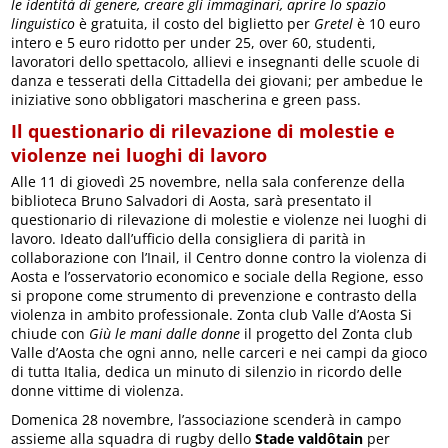
le identità di genere, creare gli immaginari, aprire lo spazio
linguistico
è gratuita, il costo del biglietto per
Gretel
è 10 euro
intero e 5 euro ridotto per under 25, over 60, studenti,
lavoratori dello spettacolo, allievi e insegnanti delle scuole di
danza e tesserati della Cittadella dei giovani; per ambedue le
iniziative sono obbligatori mascherina e green pass.
Il questionario di rilevazione di molestie e
violenze nei luoghi di lavoro
Alle 11 di giovedì 25 novembre, nella sala conferenze della
biblioteca Bruno Salvadori di Aosta, sarà presentato il
questionario di rilevazione di molestie e violenze nei luoghi di
lavoro. Ideato dall’ufficio della consigliera di parità in
collaborazione con l’Inail, il Centro donne contro la violenza di
Aosta e l’osservatorio economico e sociale della Regione, esso
si propone come strumento di prevenzione e contrasto della
violenza in ambito professionale. Zonta club Valle d’Aosta Si
chiude con
Giù le mani dalle donne
il progetto del Zonta club
Valle d’Aosta che ogni anno, nelle carceri e nei campi da gioco
di tutta Italia, dedica un minuto di silenzio in ricordo delle
donne vittime di violenza.
Domenica 28 novembre, l’associazione scenderà in campo
assieme alla squadra di rugby dello
Stade valdôtain
per