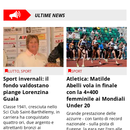
ULTIME NEWS
LUTTO
,
SPORT
SPORT
Sport invernali: il
Atletica: Matilde
fondo valdostano
Abelli vola in finale
piange Lorenzina
con la 4×400
Guala
femminile ai Mondiali
Under 20
Classe 1941, cresciuta nello
Sci Club Saint-Barthélemy, in
Grande prestazione delle
carriera ha conquistato
azzurre - con tanto di record
quattro ori, due argento e
nazionale - sulla pista di
altrettanti bronzi ai
Eugene, la gara per l'oro alle