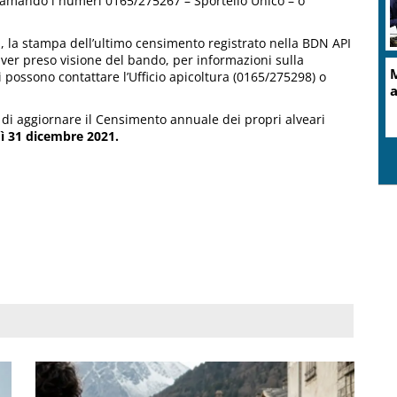
hiamando i numeri 0165/275267 – Sportello Unico – o
 la stampa dell’ultimo censimento registrato nella BDN API
aver preso visione del bando, per informazioni sulla
M
 possono contattare l’Ufficio apicoltura (0165/275298) o
a
go di aggiornare il Censimento annuale dei propri alveari
ì 31 dicembre 2021.