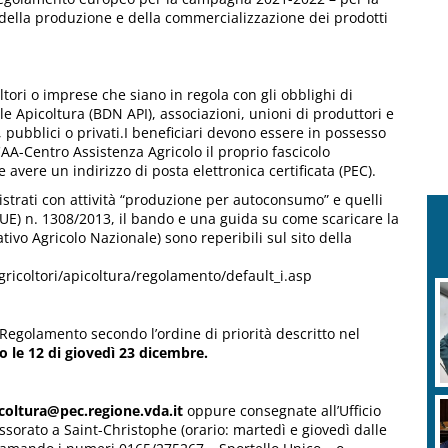
i della produzione e della commercializzazione dei prodotti
ltori o imprese che siano in regola con gli obblighi di
le Apicoltura (BDN API), associazioni, unioni di produttori e
a, pubblici o privati.I beneficiari devono essere in possesso
CAA-Centro Assistenza Agricolo il proprio fascicolo
e avere un indirizzo di posta elettronica certificata (PEC).
gistrati con attività “produzione per autoconsumo” e quelli
UE) n. 1308/2013, il bando e una guida su come scaricare la
vo Agricolo Nazionale) sono reperibili sul sito della
gricoltori/apicoltura/regolamento/default_i.asp
l Regolamento secondo l’ordine di priorità descritto nel
o le 12 di giovedì 23 dicembre.
icoltura@pec.regione.vda.it
oppure consegnate all’Ufficio
essorato a Saint-Christophe (orario: martedì e giovedì dalle