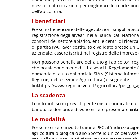
messa in atto di azioni per migliorare le condizion
dell’apicoltura.
I beneficiari
Possono beneficiare delle agevolazioni singoli apico
registrazione degli alveari nella Banca Dati Naziona
consorzi del settore apistico, enti e centri di ricerc
di partita IVA, aver costituito e validato presso un 
aziendale, essere iscritti nel registro delle imprese 
Non possono beneficiare dell’aiuto gli apicoltori re
che possiedono meno di 11 alveari.Il Regolamento (
domanda di aiuto dal portale SIAN (Sistema Informati
Regione, nella sezione Agricoltura (al seguente
linkhttps://www.regione.vda.it/agricoltura/per_gli_a
La scadenza
I contributi sono previsti per le misure indicate da
bando. Le domande devono essere presentate
entr
Le modalità
Possono essere inviate tramite PEC all’indirizzo
agr
agricoltura biologica o allo Sportello Unico dell’Ass