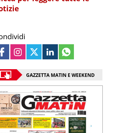
otizie
ondividi
GAZZETTA MATIN E WEEKEND