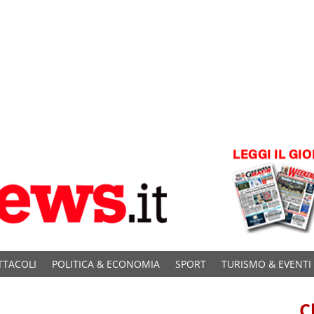
TTACOLI
POLITICA & ECONOMIA
SPORT
TURISMO & EVENTI
C