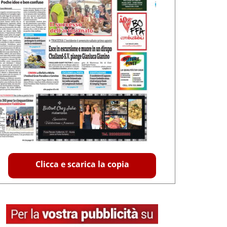
Clicca e scarica la copia