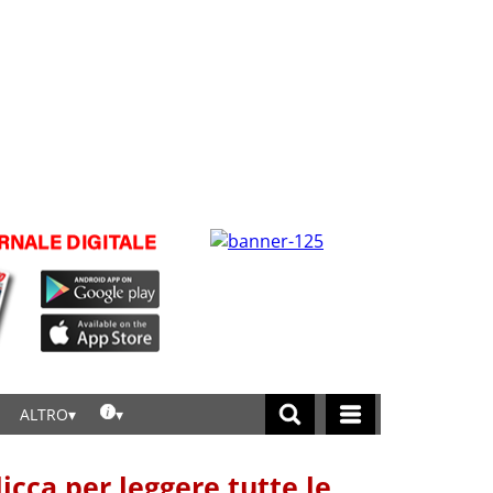
ALTRO
licca per leggere tutte le