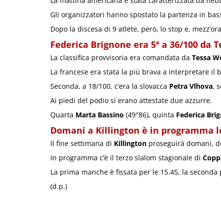
La mattina americana è stata caratterizzata da nebb
Gli organizzatori hanno spostato la partenza in bas
Dopo la discesa di 9 atlete, però, lo stop e, mezz’or
Federica Brignone era 5ª a 36/100 da 
La classifica provvisoria era comandata da
Tessa W
La francese era stata la più brava a interpretare il 
Seconda, a 18/100, c’era la slovacca
Petra Vlhova
, 
Ai piedi del podio si erano attestate due azzurre.
Quarta
Marta Bassino
(49″86), quinta
Federica Bri
Domani a Killington è in programma l
Il fine settimana di
Killington
proseguirà domani, d
In programma c’è il terzo slalom stagionale di
Copp
La prima manche è fissata per le 15.45, la seconda 
(d.p.)