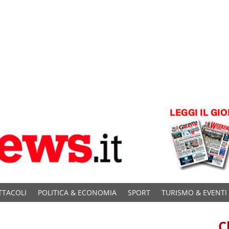
TTACOLI
POLITICA & ECONOMIA
SPORT
TURISMO & EVENTI
C