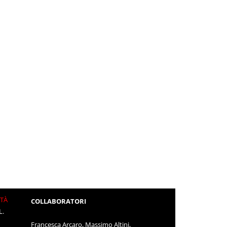
ITÀ
COLLABORATORI
L.
Francesca Arcaro, Massimo Altini,