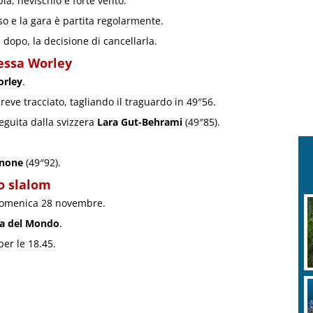
ia, nevischio e forte vento.
so e la gara è partita regolarmente.
a dopo, la decisione di cancellarla.
Tessa Worley
orley
.
breve tracciato, tagliando il traguardo in 49″56.
seguita dalla svizzera
Lara Gut-Behrami
(49″85).
gnone
(49″92).
o slalom
omenica 28 novembre.
a del Mondo
.
per le 18.45.