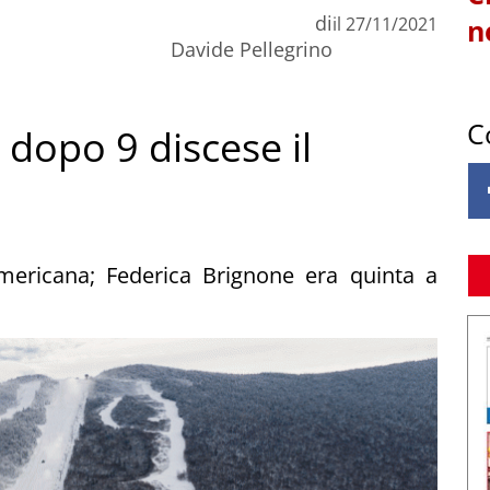
di
il
27/11/2021
n
Davide Pellegrino
C
o dopo 9 discese il
mericana; Federica Brignone era quinta a