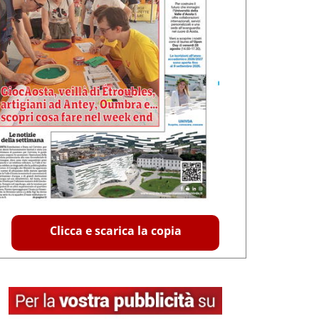
Clicca e scarica la copia