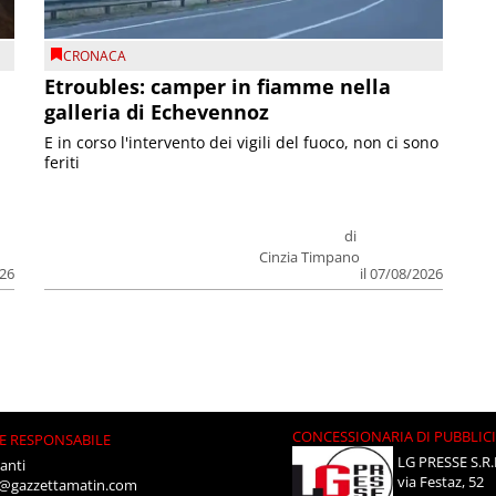
CRONACA
Etroubles: camper in fiamme nella
galleria di Echevennoz
E in corso l'intervento dei vigili del fuoco, non ci sono
feriti
di
Cinzia Timpano
026
il 07/08/2026
CONCESSIONARIA DI PUBBLIC
E RESPONSABILE
LG PRESSE S.R.
anti
via Festaz, 52
i@gazzettamatin.com