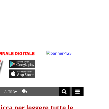
ALTRO
licca per leggere tutte le