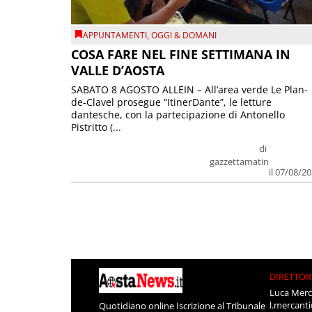
APPUNTAMENTI
,
OGGI & DOMANI
COSA FARE NEL FINE SETTIMANA IN
VALLE D’AOSTA
SABATO 8 AGOSTO ALLEIN – All’area verde Le Plan-
de-Clavel prosegue “ItinerDante”, le letture
dantesche, con la partecipazione di Antonello
Pistritto (...
di
gazzettamatin
il 07/08/2
DIRETTOR
Luca Merc
l.mercant
Quotidiano online Iscrizione al Tribunale