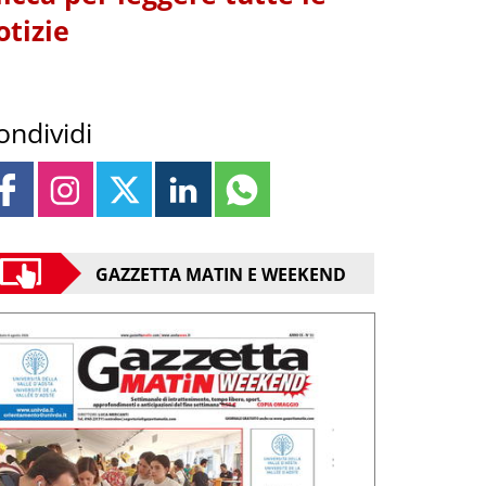
otizie
ondividi
GAZZETTA MATIN E WEEKEND