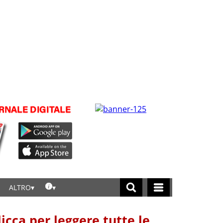
ALTRO
licca per leggere tutte le