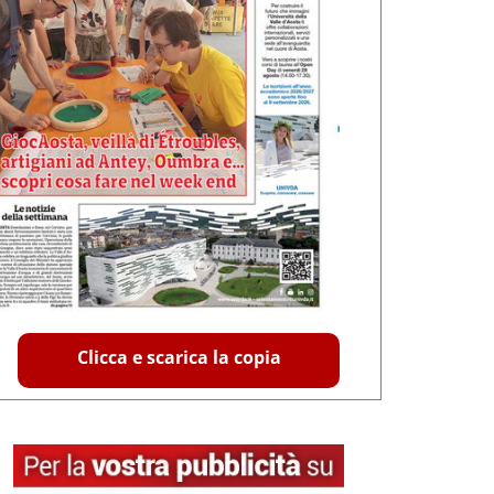
Clicca e scarica la copia