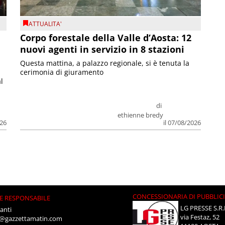
ATTUALITA'
Corpo forestale della Valle d’Aosta: 12
nuovi agenti in servizio in 8 stazioni
Questa mattina, a palazzo regionale, si è tenuta la
cerimonia di giuramento
l
di
ethienne bredy
026
il 07/08/2026
CONCESSIONARIA DI PUBBLIC
E RESPONSABILE
LG PRESSE S.R.
anti
via Festaz, 52
i@gazzettamatin.com