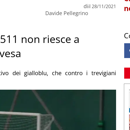
di
il
28/11/2021
n
Davide Pellegrino
C
o 511 non riesce a
rvesa
vo dei gialloblu, che contro i trevigiani