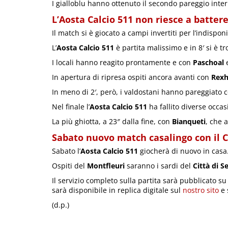
I gialloblu hanno ottenuto il secondo pareggio intern
L’Aosta Calcio 511 non riesce a battere
Il match si è giocato a campi invertiti per l’indispon
L’
Aosta Calcio 511
è partita malissimo e in 8′ si è t
I locali hanno reagito prontamente e con
Paschoal
In apertura di ripresa ospiti ancora avanti con
Rexh
In meno di 2′, però, i valdostani hanno pareggiato 
Nel finale l’
Aosta Calcio 511
ha fallito diverse occas
La più ghiotta, a 23″ dalla fine, con
Bianqueti
, che a
Sabato nuovo match casalingo con il C
Sabato l’
Aosta Calcio 511
giocherà di nuovo in casa
Ospiti del
Montfleuri
saranno i sardi del
Città di S
Il servizio completo sulla partita sarà pubblicato s
sarà disponibile in replica digitale sul
nostro sito
e 
(d.p.)