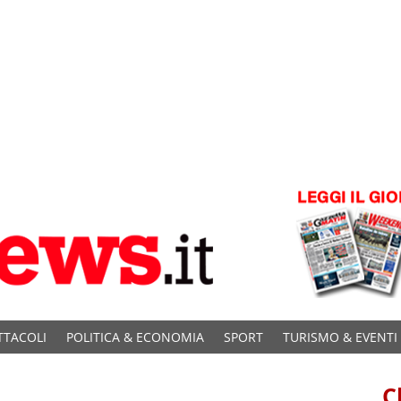
TTACOLI
POLITICA & ECONOMIA
SPORT
TURISMO & EVENTI
C