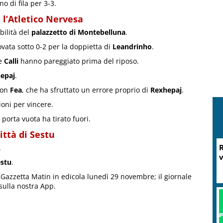
o di fila per 3-3.
 l’Atletico Nervesa
ibilità del
palazzetto di Montebelluna
.
rovata sotto 0-2 per la doppietta di
Leandrinho
.
e
Calli
hanno pareggiato prima del riposo.
epaj
.
con
Fea
, che ha sfruttato un errore proprio di
Rexhepaj
.
ioni per vincere.
 porta vuota ha tirato fuori.
ittà di Sestu
R
.
v
estu
.
u Gazzetta Matin in edicola lunedì 29 novembre; il giornale
sulla nostra App.