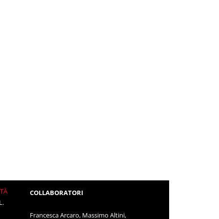
ITÀ
COLLABORATORI
L.
Francesca Arcaro, Massimo Altini,