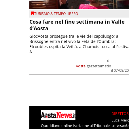
TURISMO & TEMPO LIBERO
Cosa fare nel fine settimana in Valle
d’Aosta
GiocAosta prosegue tra le vie del capoluogo; a
Brissogne entra nel vivo la Feta de l’Oumbra;
Etroubles ospita la Veillà; a Chamois tocca al Festiva
A...
di
Aosta
gazzettamatin
il 07/08/2
DIRETTOR
Luca Merc
l.mercant
Quotidiano online Iscrizione al Tribunale