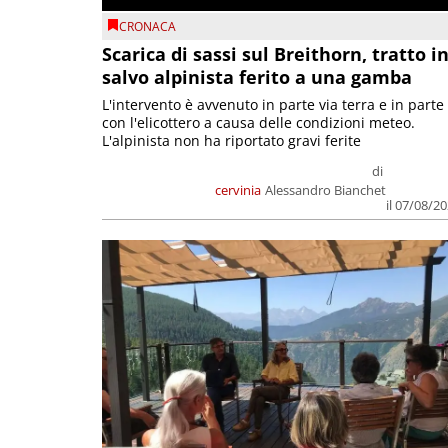
CRONACA
Scarica di sassi sul Breithorn, tratto i
salvo alpinista ferito a una gamba
L'intervento è avvenuto in parte via terra e in parte
con l'elicottero a causa delle condizioni meteo.
L'alpinista non ha riportato gravi ferite
di
cervinia
Alessandro Bianchet
il 07/08/2