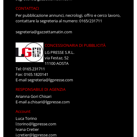
CONTATTACI
Per pubblicazione annunci, necrologi, offro e cerco lavoro,
contattare la segreteria al numero: 0165/231711
segreteria@gazzettamatin.com
CONCESSIONARIA DI PUBBLICITÀ
LG PRESSE S.R.L.
via Festaz, 52
11100 AOSTA
Tel: 0165.231711
Fax: 0165.1820141
E-mail
segreteria@lgpresse.com
RESPONSABILE DI AGENZIA
Arianna Gori Chisari
E-mail
a.chisari@lgpresse.com
Account
Luca Torino
l.torino@lgpresse.com
Ivana Cretier
i.cretier@lgpresse.com