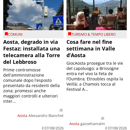
COMUNI
TURISMO & TEMPO LIBERO
Aosta, degrado in via
Cosa fare nel fine
Festaz: installata una
settimana in Valle
telecamera alla Torre
d’Aosta
del Lebbroso
GiocAosta prosegue tra le vie
del capoluogo; a Brissogne
Prime contromosse
entra nel vivo la Feta de
dell'amministrazione
l’Oumbra; Etroubles ospita la
comunale dopo l'esposto
Veillà; a Chamois tocca al
presentato da residenti della
Festival A...
zona; promessi anche
maggiori controlli e ulteriori
inter...
di
Aosta
Alessandro Bianchet
di
Aosta
gazzettamatin
il 07/08/2026
il 07/08/2026