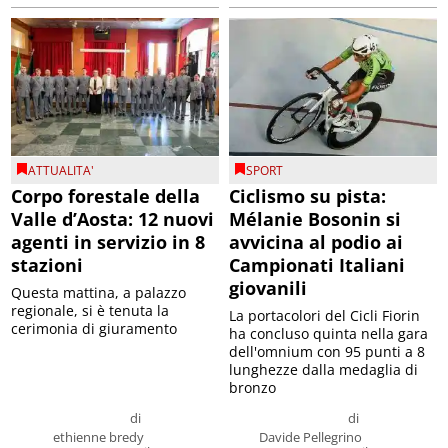
ATTUALITA'
SPORT
Corpo forestale della
Ciclismo su pista:
Valle d’Aosta: 12 nuovi
Mélanie Bosonin si
agenti in servizio in 8
avvicina al podio ai
stazioni
Campionati Italiani
giovanili
Questa mattina, a palazzo
regionale, si è tenuta la
La portacolori del Cicli Fiorin
cerimonia di giuramento
ha concluso quinta nella gara
dell'omnium con 95 punti a 8
lunghezze dalla medaglia di
bronzo
di
di
ethienne bredy
Davide Pellegrino