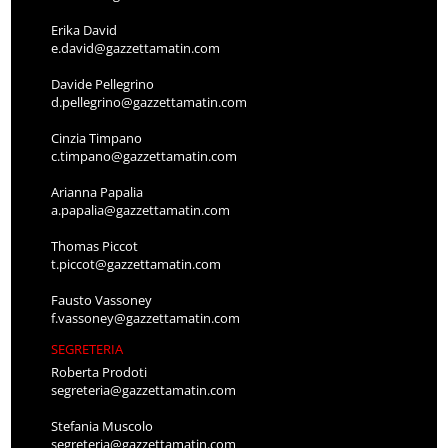
Erika David
e.david@gazzettamatin.com
Davide Pellegrino
d.pellegrino@gazzettamatin.com
Cinzia Timpano
c.timpano@gazzettamatin.com
Arianna Papalia
a.papalia@gazzettamatin.com
Thomas Piccot
t.piccot@gazzettamatin.com
Fausto Vassoney
f.vassoney@gazzettamatin.com
SEGRETERIA
Roberta Prodoti
segreteria@gazzettamatin.com
Stefania Muscolo
segreteria@gazzettamatin.com