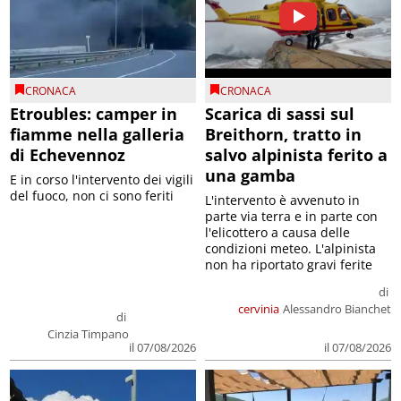
CRONACA
CRONACA
Etroubles: camper in
Scarica di sassi sul
fiamme nella galleria
Breithorn, tratto in
di Echevennoz
salvo alpinista ferito a
una gamba
E in corso l'intervento dei vigili
del fuoco, non ci sono feriti
L'intervento è avvenuto in
parte via terra e in parte con
l'elicottero a causa delle
condizioni meteo. L'alpinista
non ha riportato gravi ferite
di
cervinia
Alessandro Bianchet
di
Cinzia Timpano
il 07/08/2026
il 07/08/2026