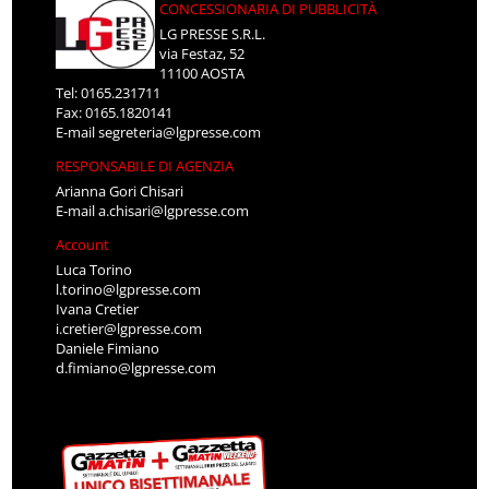
CONCESSIONARIA DI PUBBLICITÀ
LG PRESSE S.R.L.
via Festaz, 52
11100 AOSTA
Tel: 0165.231711
Fax: 0165.1820141
E-mail
segreteria@lgpresse.com
RESPONSABILE DI AGENZIA
Arianna Gori Chisari
E-mail
a.chisari@lgpresse.com
Account
Luca Torino
l.torino@lgpresse.com
Ivana Cretier
i.cretier@lgpresse.com
Daniele Fimiano
d.fimiano@lgpresse.com