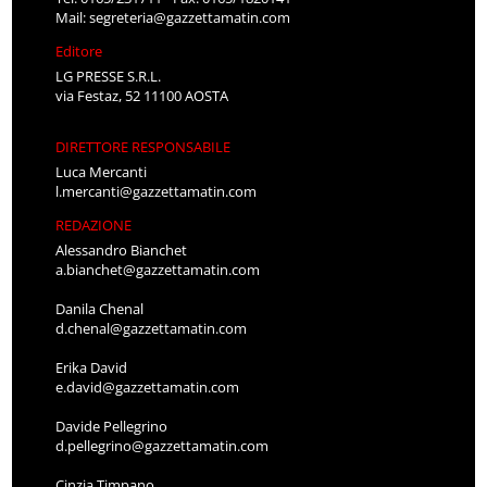
Mail:
segreteria@gazzettamatin.com
Editore
LG PRESSE S.R.L.
via Festaz, 52 11100 AOSTA
DIRETTORE RESPONSABILE
Luca Mercanti
l.mercanti@gazzettamatin.com
REDAZIONE
Alessandro Bianchet
a.bianchet@gazzettamatin.com
Danila Chenal
d.chenal@gazzettamatin.com
Erika David
e.david@gazzettamatin.com
Davide Pellegrino
d.pellegrino@gazzettamatin.com
Cinzia Timpano