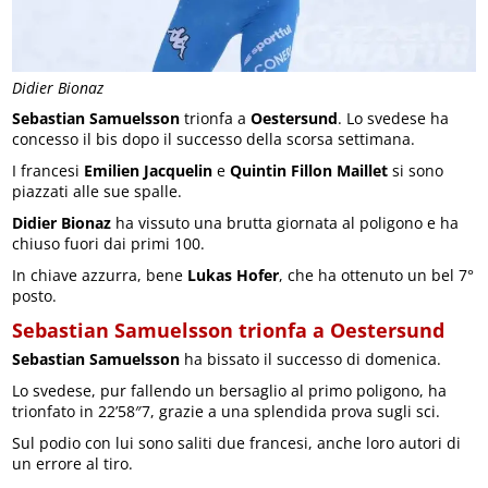
Didier Bionaz
Sebastian Samuelsson
trionfa a
Oestersund
. Lo svedese ha
concesso il bis dopo il successo della scorsa settimana.
I francesi
Emilien Jacquelin
e
Quintin Fillon Maillet
si sono
piazzati alle sue spalle.
Didier Bionaz
ha vissuto una brutta giornata al poligono e ha
chiuso fuori dai primi 100.
In chiave azzurra, bene
Lukas Hofer
, che ha ottenuto un bel 7°
posto.
Sebastian Samuelsson trionfa a Oestersund
Sebastian Samuelsson
ha bissato il successo di domenica.
Lo svedese, pur fallendo un bersaglio al primo poligono, ha
trionfato in 22’58″7, grazie a una splendida prova sugli sci.
Sul podio con lui sono saliti due francesi, anche loro autori di
un errore al tiro.