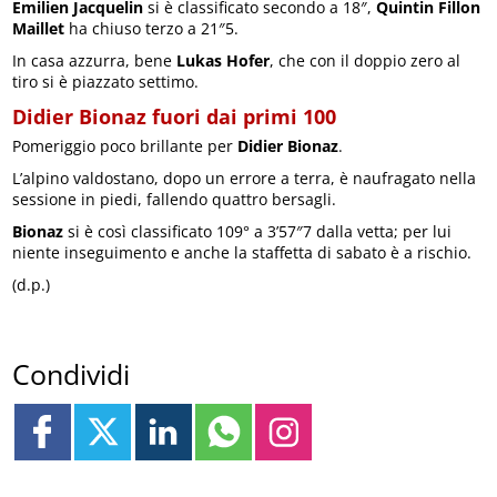
Emilien Jacquelin
si è classificato secondo a 18″,
Quintin Fillon
Maillet
ha chiuso terzo a 21″5.
In casa azzurra, bene
Lukas Hofer
, che con il doppio zero al
tiro si è piazzato settimo.
Didier Bionaz fuori dai primi 100
Pomeriggio poco brillante per
Didier Bionaz
.
L’alpino valdostano, dopo un errore a terra, è naufragato nella
sessione in piedi, fallendo quattro bersagli.
Bionaz
si è così classificato 109° a 3’57″7 dalla vetta; per lui
niente inseguimento e anche la staffetta di sabato è a rischio.
(d.p.)
Condividi