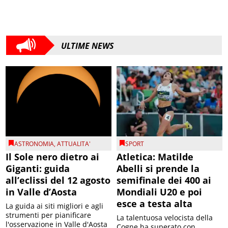
ULTIME NEWS
ASTRONOMIA
,
ATTUALITA'
SPORT
Il Sole nero dietro ai
Atletica: Matilde
Giganti: guida
Abelli si prende la
all’eclissi del 12 agosto
semifinale dei 400 ai
in Valle d’Aosta
Mondiali U20 e poi
esce a testa alta
La guida ai siti migliori e agli
strumenti per pianificare
La talentuosa velocista della
l'osservazione in Valle d'Aosta
Cogne ha superato con