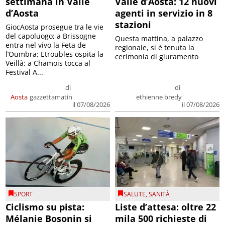
settimana in Valle
Valle d’Aosta: 12 nuovi
d’Aosta
agenti in servizio in 8
stazioni
GiocAosta prosegue tra le vie
del capoluogo; a Brissogne
Questa mattina, a palazzo
entra nel vivo la Feta de
regionale, si è tenuta la
l’Oumbra; Etroubles ospita la
cerimonia di giuramento
Veillà; a Chamois tocca al
Festival A...
di
di
Aosta
gazzettamatin
ethienne bredy
il 07/08/2026
il 07/08/2026
SPORT
SALUTE
,
SANITÀ
Ciclismo su pista:
Liste d’attesa: oltre 22
Mélanie Bosonin si
mila 500 richieste di