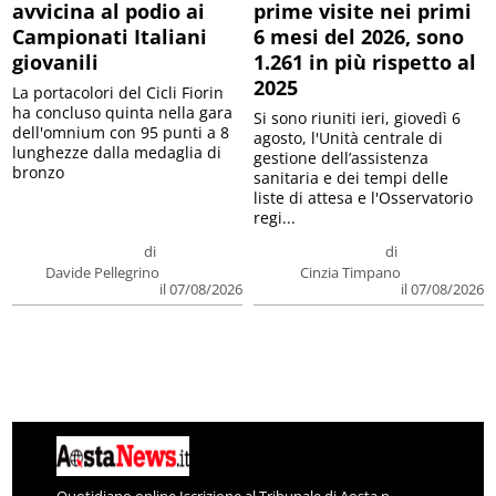
avvicina al podio ai
prime visite nei primi
Campionati Italiani
6 mesi del 2026, sono
giovanili
1.261 in più rispetto al
2025
La portacolori del Cicli Fiorin
ha concluso quinta nella gara
Si sono riuniti ieri, giovedì 6
dell'omnium con 95 punti a 8
agosto, l'Unità centrale di
lunghezze dalla medaglia di
gestione dell’assistenza
bronzo
sanitaria e dei tempi delle
liste di attesa e l'Osservatorio
regi...
di
di
Davide Pellegrino
Cinzia Timpano
il 07/08/2026
il 07/08/2026
Quotidiano online Iscrizione al Tribunale di Aosta n.