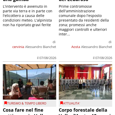
L'intervento è avvenuto in
Prime contromosse
parte via terra e in parte con
dell'amministrazione
l'elicottero a causa delle
comunale dopo l'esposto
condizioni meteo. L'alpinista
presentato da residenti della
non ha riportato gravi ferite
zona; promessi anche
maggiori controlli e ulteriori
inter...
di
di
cervinia
Alessandro Bianchet
Aosta
Alessandro Bianchet
il 07/08/2026
il 07/08/2026
TURISMO & TEMPO LIBERO
ATTUALITA'
Cosa fare nel fine
Corpo forestale della