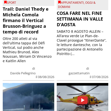
SPORT
APPUNTAMENTI
,
OGGI &
DOMANI
Trail: Daniel Thedy e
COSA FARE NEL FINE
Michela Comola
SETTIMANA IN VALLE
firmano il Vertical
D’AOSTA
Brusson-Bringuez a
tempo di record
SABATO 8 AGOSTO ALLEIN –
All’area verde Le Plan-de-
Oltre 200 atleti al via
Clavel prosegue “ItinerDante”,
dell'ultima tappa del Défì
le letture dantesche, con la
Vertical, sul podio anche
partecipazione di Antonello
Mathieu Brunod, Alex
Pistritto (...
Noussan, Miriam Di Vincenzo
e Kaitlin Allen
di
di
Davide Pellegrino
gazzettamatin
il 08/08/2026
il 07/08/2026