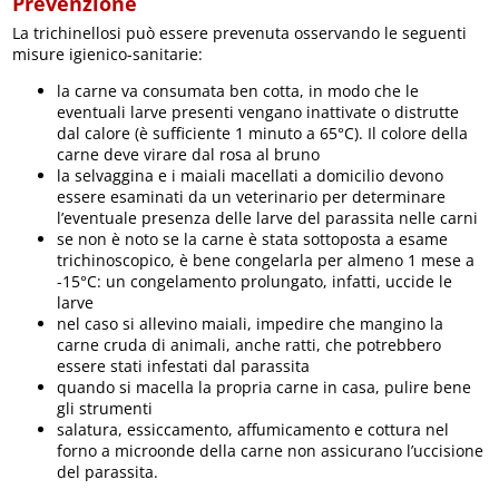
Prevenzione
La trichinellosi può essere prevenuta osservando le seguenti
misure igienico-sanitarie:
la carne va consumata ben cotta, in modo che le
eventuali larve presenti vengano inattivate o distrutte
dal calore (è sufficiente 1 minuto a 65°C). Il colore della
carne deve virare dal rosa al bruno
la selvaggina e i maiali macellati a domicilio devono
essere esaminati da un veterinario per determinare
l’eventuale presenza delle larve del parassita nelle carni
se non è noto se la carne è stata sottoposta a esame
trichinoscopico, è bene congelarla per almeno 1 mese a
-15°C: un congelamento prolungato, infatti, uccide le
larve
nel caso si allevino maiali, impedire che mangino la
carne cruda di animali, anche ratti, che potrebbero
essere stati infestati dal parassita
quando si macella la propria carne in casa, pulire bene
gli strumenti
salatura, essiccamento, affumicamento e cottura nel
forno a microonde della carne non assicurano l’uccisione
del parassita.