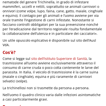
nematode del genere Trichinella, in grado di infestare
mammiferi, uccelli e rettili, soprattutto se animali carnivori o
onnivori (come volpe, lupo, faina, cane, gatto, maiale, cinghiale
e equino). Il contagio per gli animali e l’uomo avviene per via
orale tramite l’ingestione di carni infestate. Nonostante si
facciano controlli obbligatori per la sua prevenzione nonché
per l’eradicazione dal territorio regionale risulta fondamentale
la collaborazione dell’utenza e in particolare dei cacciatori».
Un utile opuscolo esplicativo è disponibile sul sito dell’Ausl
VdA.
Cos’è?
Come si legge sul
sito dell’Istituto Superiore di Sanità
, la
trasmissione all’uomo avviene esclusivamente attraverso il
consumo di carne cruda o poco cotta contenente le larve del
parassita. In Italia, il veicolo di trasmissione è la carne suina
(maiale o cinghiale), equina e più raramente di carnivori
selvatici (volpe).
La trichinellosi non si trasmette da persona a persona.
Nell’uomo il quadro clinico varia dalle infezioni asintomatiche
a casi particolarmente gravi.