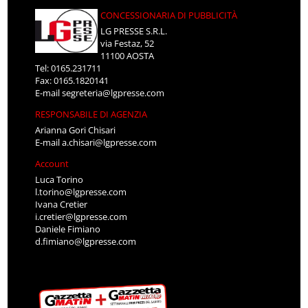
CONCESSIONARIA DI PUBBLICITÀ
LG PRESSE S.R.L.
via Festaz, 52
11100 AOSTA
Tel: 0165.231711
Fax: 0165.1820141
E-mail
segreteria@lgpresse.com
RESPONSABILE DI AGENZIA
Arianna Gori Chisari
E-mail
a.chisari@lgpresse.com
Account
Luca Torino
l.torino@lgpresse.com
Ivana Cretier
i.cretier@lgpresse.com
Daniele Fimiano
d.fimiano@lgpresse.com