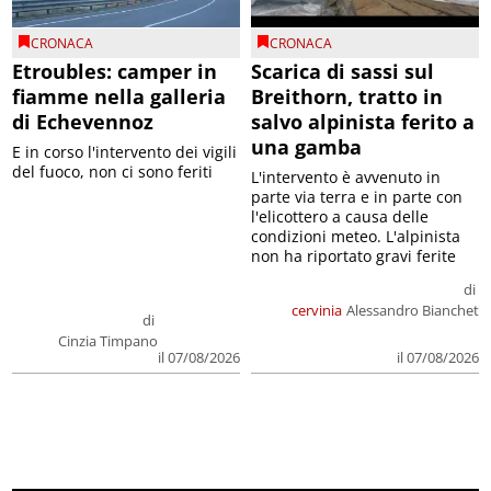
CRONACA
CRONACA
Etroubles: camper in
Scarica di sassi sul
fiamme nella galleria
Breithorn, tratto in
di Echevennoz
salvo alpinista ferito a
una gamba
E in corso l'intervento dei vigili
del fuoco, non ci sono feriti
L'intervento è avvenuto in
parte via terra e in parte con
l'elicottero a causa delle
condizioni meteo. L'alpinista
non ha riportato gravi ferite
di
cervinia
Alessandro Bianchet
di
Cinzia Timpano
il 07/08/2026
il 07/08/2026