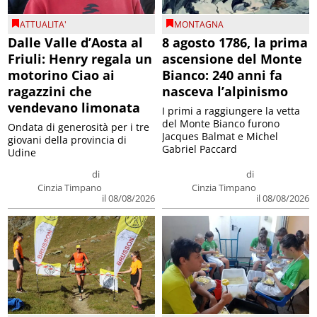
ATTUALITA'
MONTAGNA
Dalle Valle d’Aosta al
8 agosto 1786, la prima
Friuli: Henry regala un
ascensione del Monte
motorino Ciao ai
Bianco: 240 anni fa
ragazzini che
nasceva l’alpinismo
vendevano limonata
I primi a raggiungere la vetta
del Monte Bianco furono
Ondata di generosità per i tre
Jacques Balmat e Michel
giovani della provincia di
Gabriel Paccard
Udine
di
di
Cinzia Timpano
Cinzia Timpano
il 08/08/2026
il 08/08/2026